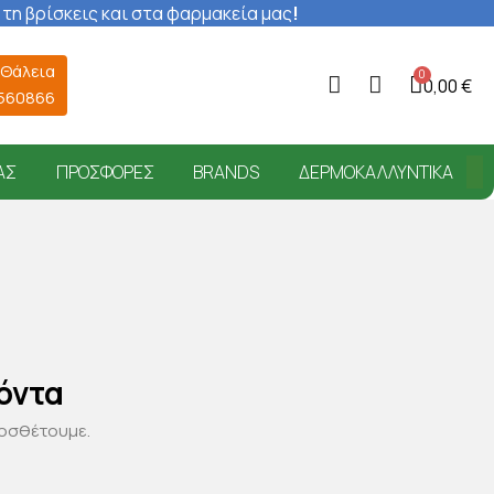
 τη βρίσκεις και στα φαρμακεία μας
!
 Θάλεια
0,00 €
6560866
ΑΣ
ΠΡΟΣΦΟΡΈΣ
BRANDS
ΔΕΡΜΟΚΑΛΛΥΝΤΙΚΆ
όντα
ροσθέτουμε.