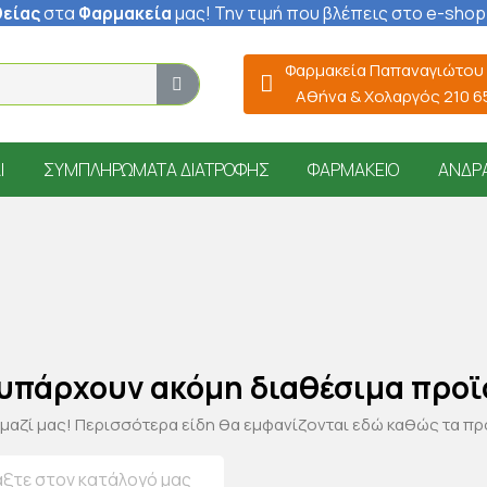
είας
στα
Φαρμακεία
μας
! Την τιμή που βλέπεις στο e-shop
Φαρμακεία Παπαναγιώτου
Αθήνα & Χολαργός 210 
Ί
ΣΥΜΠΛΗΡΏΜΑΤΑ ΔΙΑΤΡΟΦΉΣ
ΦΑΡΜΑΚΕΊΟ
ΆΝΔΡ
 υπάρχουν ακόμη διαθέσιμα προϊ
 μαζί μας! Περισσότερα είδη θα εμφανίζονται εδώ καθώς τα π