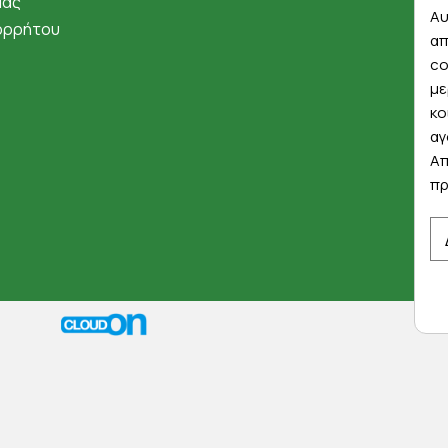
μάς
Αυ
ορρήτου
απ
co
με
κο
αγ
Απ
πρ