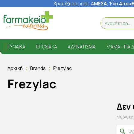
Χρειάζεσαι κάτι Α
ΜΕΣΑ
; Έ
λα
Απευθ
ΓΥΝΑΊΚΑ
ΕΠΟΧΙΑΚΆ
ΑΔΥΝΆΤΙΣΜΑ
ΜΑΜΆ - ΠΑΙΔ
Αρχική
Brands
Frezylac
Frezylac
Δεν
Μείνετε
search