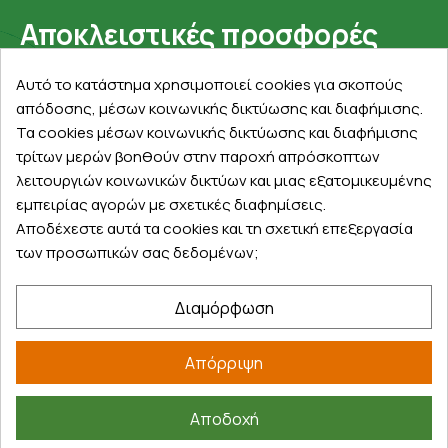
Αποκλειστικές προσφορές
Εγγραφείτε με το email σας για να ενημερώνεστε
Αυτό το κατάστημα χρησιμοποιεί cookies για σκοπούς
πρώτοι για προσφορές, διαγωνισμούς, εκπτωτικούς
απόδοσης, μέσων κοινωνικής δικτύωσης και διαφήμισης.
κωδικούς και μοναδικά δώρα!
Τα cookies μέσων κοινωνικής δικτύωσης και διαφήμισης
τρίτων μερών βοηθούν στην παροχή απρόσκοπτων
λειτουργιών κοινωνικών δικτύων και μιας εξατομικευμένης
εμπειρίας αγορών με σχετικές διαφημίσεις.
Αποδέχεστε αυτά τα cookies και τη σχετική επεξεργασία
των προσωπικών σας δεδομένων;
Βρείτε μας στα social
Διαμόρφωση
Απόρριψη
Αποδοχή
©
2026
farmakeioexpress.gr