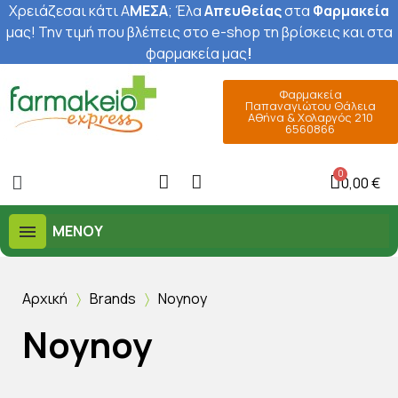
Χρειάζεσαι κάτι Α
ΜΕΣΑ
; Έ
λα
Απευθείας
στα
Φαρμακεία
μας
! Την τιμή που βλέπεις στο e-shop τη βρίσκεις και στα
φαρμακεία μας
!
Φαρμακεία
Παπαναγιώτου Θάλεια
Αθήνα & Χολαργός 210
6560866
0,00 €
ΜΕΝΟΎ
Αρχική
Brands
Noynoy
Noynoy