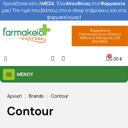
Χρειάζεσαι κάτι Α
ΜΕΣΑ
; Έ
λα
Απευθείας
στα
Φαρμακεία
μας
! Την τιμή που βλέπεις στο e-shop τη βρίσκεις και στα
φαρμακεία μας
!
Φαρμακεία
Παπαναγιώτου Θάλεια
Αθήνα & Χολαργός 210
6560866
0,00 €
ΜΕΝΟΎ
Αρχική
Brands
Contour
Contour