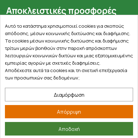
Αποκλειστικές προσφορές
Εγγραφείτε με το email σας για να ενημερώνεστε
Αυτό το κατάστημα χρησιμοποιεί cookies για σκοπούς
πρώτοι για προσφορές, διαγωνισμούς, εκπτωτικούς
απόδοσης, μέσων κοινωνικής δικτύωσης και διαφήμισης.
κωδικούς και μοναδικά δώρα!
Τα cookies μέσων κοινωνικής δικτύωσης και διαφήμισης
τρίτων μερών βοηθούν στην παροχή απρόσκοπτων
λειτουργιών κοινωνικών δικτύων και μιας εξατομικευμένης
εμπειρίας αγορών με σχετικές διαφημίσεις.
Αποδέχεστε αυτά τα cookies και τη σχετική επεξεργασία
των προσωπικών σας δεδομένων;
Βρείτε μας στα social
Διαμόρφωση
Απόρριψη
Αποδοχή
©
2026
farmakeioexpress.gr