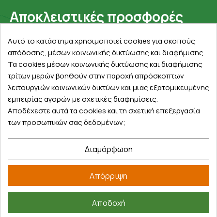
Αποκλειστικές προσφορές
Εγγραφείτε με το email σας για να ενημερώνεστε
Αυτό το κατάστημα χρησιμοποιεί cookies για σκοπούς
πρώτοι για προσφορές, διαγωνισμούς, εκπτωτικούς
απόδοσης, μέσων κοινωνικής δικτύωσης και διαφήμισης.
κωδικούς και μοναδικά δώρα!
Τα cookies μέσων κοινωνικής δικτύωσης και διαφήμισης
τρίτων μερών βοηθούν στην παροχή απρόσκοπτων
λειτουργιών κοινωνικών δικτύων και μιας εξατομικευμένης
εμπειρίας αγορών με σχετικές διαφημίσεις.
Αποδέχεστε αυτά τα cookies και τη σχετική επεξεργασία
των προσωπικών σας δεδομένων;
Βρείτε μας στα social
Διαμόρφωση
Απόρριψη
Αποδοχή
©
2026
farmakeioexpress.gr