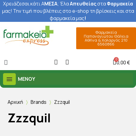
Χρειάζεσαι κάτι Α
ΜΕΣΑ
; Έ
λα
Απευθείας
στα
Φαρμακεία
μας
! Την τιμή που βλέπεις στο e-shop τη βρίσκεις και στα
φαρμακεία μας
!
Φαρμακεία
Παπαναγιώτου Θάλεια
Αθήνα & Χολαργός 210
6560866
0,00 €
ΜΕΝΟΎ
Αρχική
Brands
Zzzquil
Zzzquil