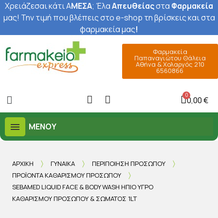
Χρειάζεσαι κάτι Α
ΜΕΣΑ
; Έ
λα
Απευθείας
στα
Φαρμακεία
μας
! Την τιμή που βλέπεις στο e-shop τη βρίσκεις και στα
φαρμακεία μας
!
Φαρμακεία
Παπαναγιώτου Θάλεια
Αθήνα & Χολαργός 210
6560866
0,00 €
ΜΕΝΟΎ
ΑΡΧΙΚΉ
ΓΥΝΑΊΚΑ
ΠΕΡΙΠΟΊΗΣΗ ΠΡΟΣΏΠΟΥ
ΠΡΟΪΌΝΤΑ ΚΑΘΑΡΙΣΜΟΎ ΠΡΟΣΏΠΟΥ
SEBAMED LIQUID FACE & BODY WASH ΉΠΙΟ ΥΓΡΌ
ΚΑΘΑΡΙΣΜΟΎ ΠΡΟΣΏΠΟΥ & ΣΏΜΑΤΟΣ 1LT