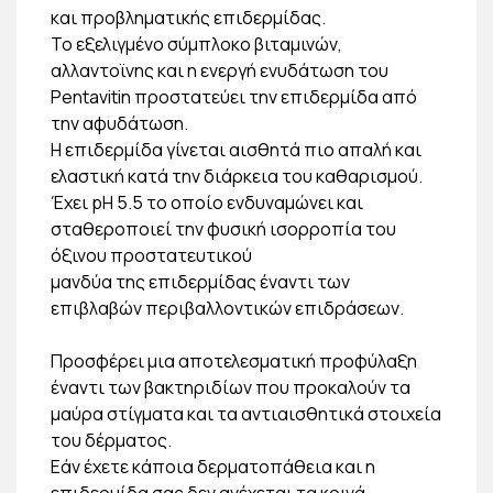
και προβληματικής επιδερμίδας.
Το εξελιγμένο σύμπλοκο βιταμινών,
αλλαντοϊνης και η ενεργή ενυδάτωση του
Pentavitin προστατεύει την επιδερμίδα από
την αφυδάτωση.
Η επιδερμίδα γίνεται αισθητά πιο απαλή και
ελαστική κατά την διάρκεια του καθαρισμού.
Έχει pH 5.5 το οποίο ενδυναμώνει και
σταθεροποιεί την φυσική ισορροπία του
όξινου προστατευτικού
μανδύα της επιδερμίδας έναντι των
επιβλαβών περιβαλλοντικών επιδράσεων.
Προσφέρει μια αποτελεσματική προφύλαξη
έναντι των βακτηριδίων που προκαλούν τα
μαύρα στίγματα και τα αντιαισθητικά στοιχεία
του δέρματος.
Εάν έχετε κάποια δερματοπάθεια και η
επιδερμίδα σας δεν ανέχεται τα κοινά