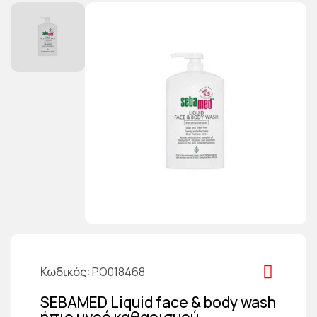
Κωδικός
PO018468
SEBAMED Liquid face & body wash
ήπιο υγρό καθαρισμού