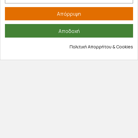
Έξοδα αποστολής
Επιστροφές προϊοντων
Απόρριψη
Εξέλιξη παραγγελίας
Πληροφορίες
Αποδοχή
Επικοινωνία
Πολιτική Απορρήτου & Cookies
Σχετικά με εμάς
Πολιτική απορρήτου
Όροι χρήσης
Cookies
Άρθρα
Αποκλειστικές προσφορές
Εγγραφείτε με το email σας για να ενημερώνεστε
πρώτοι για προσφορές, διαγωνισμούς, εκπτωτικούς
κωδικούς και μοναδικά δώρα!