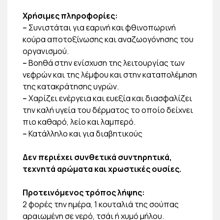
Χρήσιμες πληροφορίες:
--
Συνιστάται για εαρινή και φθινοπωρινή
κούρα αποτοξίνωσης και αναζωογόνησης του
οργανισμού.
--
Βοηθά στην ενίσχυση της λειτουργίας των
νεφρών και της λέμφου και στην καταπολέμηση
της κατακράτησης υγρών.
--
Χαρίζει ενέργεια και ευεξία και διασφαλίζει
την καλή υγεία του δέρματος το οποίο δείχνει
πιο καθαρό, λείο και λαμπερό.
--
Κατάλληλο και για διαβητικούς
Δεν περιέχει συνθετικά συντηρητικά,
τεχνητά αρώματα και χρωστικές ουσίες.
Προτεινόμενος τρόπος λήψης:
2 φορές την ημέρα, 1 κουταλιά της σούπας
αραιωμένη σε νερό, τσάι ή χυμό μήλου.