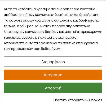
Αυτό το κατάστημα χρησιμοποιεί cookies για σκοπούς
απόδοσης, μέσων κοινωνικής δικτύωσης και διαφήμισης.
Εξυπηρέτηση πελατών
Τα cookies μέσων κοινωνικής δικτύωσης και διαφήμισης
τρίτων μερών βοηθούν στην παροχή απρόσκοπτων
Λογαριασμός
λειτουργιών κοινωνικών δικτύων και μιας εξατομικευμένης
Τα αγαπημένα μου
εμπειρίας αγορών με σχετικές διαφημίσεις.
Τρόποι παραγγελίας
Αποδέχεστε αυτά τα cookies και τη σχετική επεξεργασία
των προσωπικών σας δεδομένων;
Τρόποι πληρωμής
Έξοδα αποστολής
Διαμόρφωση
Επιστροφές προϊοντων
Εξέλιξη παραγγελίας
Απόρριψη
Πληροφορίες
Επικοινωνία
Αποδοχή
Σχετικά με εμάς
Πολιτική Απορρήτου & Cookies
Πολιτική απορρήτου