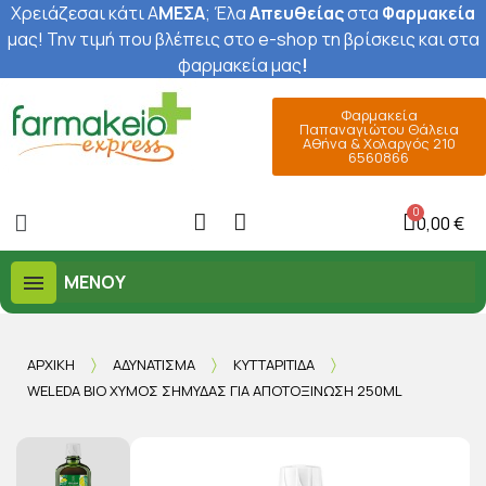
Χρειάζεσαι κάτι Α
ΜΕΣΑ
; Έ
λα
Απευθείας
στα
Φαρμακεία
μας
! Την τιμή που βλέπεις στο e-shop τη βρίσκεις και στα
φαρμακεία μας
!
Φαρμακεία
Παπαναγιώτου Θάλεια
Αθήνα & Χολαργός 210
6560866
0,00 €
ΜΕΝΟΎ
ΑΡΧΙΚΉ
ΑΔΥΝΆΤΙΣΜΑ
ΚΥΤΤΑΡΊΤΙΔΑ
WELEDA BIO ΧΥΜΌΣ ΣΗΜΎΔΑΣ ΓΙΑ ΑΠΟΤΟΞΊΝΩΣΗ 250ML