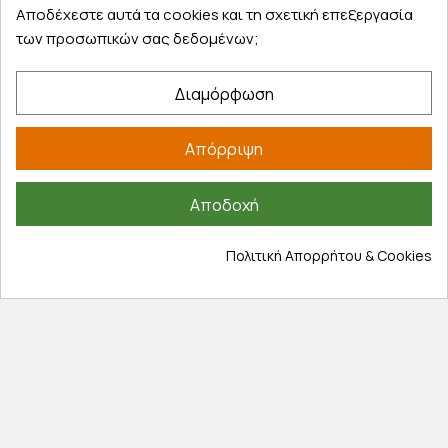
Αποδέχεστε αυτά τα cookies και τη σχετική επεξεργασία
των προσωπικών σας δεδομένων;
Διαμόρφωση
Εξυπηρέτηση πελατών
Λογαριασμός
Απόρριψη
Τα αγαπημένα μου
Τρόποι παραγγελίας
Αποδοχή
Τρόποι πληρωμής
Πολιτική Απορρήτου & Cookies
Έξοδα αποστολής
Επιστροφές προϊοντων
Εξέλιξη παραγγελίας
Πληροφορίες
Επικοινωνία
Σχετικά με εμάς
Πολιτική απορρήτου