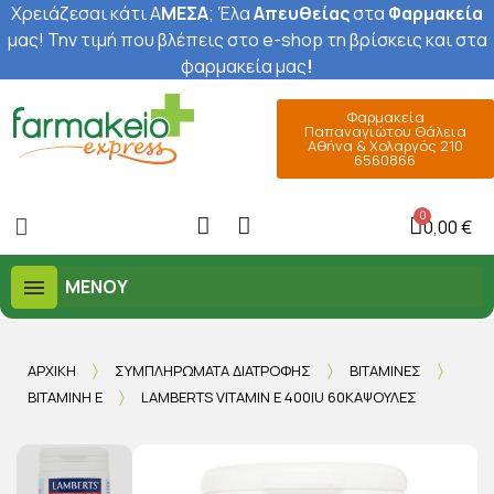
Χρειάζεσαι κάτι Α
ΜΕΣΑ
; Έ
λα
Απευθείας
στα
Φαρμακεία
μας
! Την τιμή που βλέπεις στο e-shop τη βρίσκεις και στα
φαρμακεία μας
!
Φαρμακεία
Παπαναγιώτου Θάλεια
Αθήνα & Χολαργός 210
6560866
0,00 €
ΜΕΝΟΎ
ΑΡΧΙΚΉ
ΣΥΜΠΛΗΡΏΜΑΤΑ ΔΙΑΤΡΟΦΉΣ
ΒΙΤΑΜΊΝΕΣ
ΒΙΤΑΜΊΝΗ Ε
LAMBERTS VITAMIN E 400IU 60ΚΆΨΟΥΛΕΣ