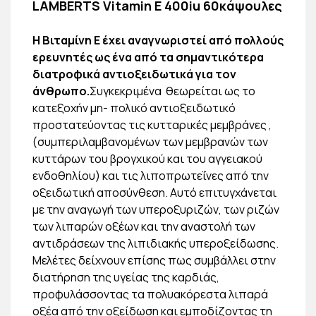
LAMBERTS Vitamin E 400iu 60κάψουλες
Η Βιταμίνη Ε έχει αναγνωριστεί από πολλούς
ερευνητές ως ένα από τα σημαντικότερα
διατροφικά αντιοξειδωτικά για τον
άνθρωπο.
Συγκεκριμένα θεωρείται ως το
κατεξοχήν μη- πολικό αντιοξειδωτικό
προστατεύοντας τις κυτταρικές μεμβράνες ,
(συμπεριλαμβανομένων των μεμβρανών των
κυττάρων του βρογχικού και του αγγειακού
ενδοθηλίου) και τις λιποπρωτεΐνες από την
οξειδωτική αποσύνθεση. Αυτό επιτυγχάνεται
με την αναγωγή των υπεροξυριζών, των ριζών
των λιπαρών οξέων και την αναστολή των
αντιδράσεων της λιπιδιακής υπεροξείδωσης.
Μελέτες δείχνουν επίσης πως συμβάλλει στην
διατήρηση της υγείας της καρδιάς,
προφυλάσσοντας τα πολυακόρεστα λιπαρά
οξέα από την οξείδωση και εμποδίζοντας τη