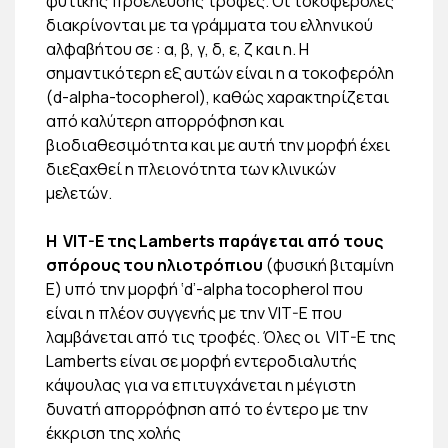
φυτικής προέλευσης τροφές. Οι τοκοφερόλες
διακρίνονται με τα γράμματα του ελληνικού
αλφαβήτου σε : α, β, γ, δ, ε, ζ και η. Η
σημαντικότερη εξ αυτών είναι η α τοκοφερόλη
(d-alpha-tocopherol), καθώς χαρακτηρίζεται
από καλύτερη απορρόφηση και
βιοδιαθεσιμότητα και με αυτή την μορφή έχει
διεξαχθεί η πλειονότητα των κλινικών
μελετών.
Η VIT-E της Lamberts παράγεται από τους
σπόρους του ηλιοτρόπιου
(φυσική βιταμίνη
Ε) υπό την μορφή ‘d’-alpha tocopherol που
είναι η πλέον συγγενής με την VIT-E που
λαμβάνεται από τις τροφές. Όλες οι VIT-E της
Lamberts είναι σε μορφή εντεροδιαλυτής
κάψουλας για να επιτυγχάνεται η μέγιστη
δυνατή απορρόφηση από το έντερο με την
έκκριση της χολής