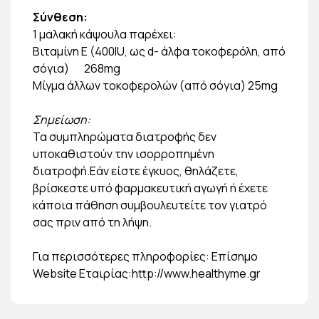
Σύνθεση:
1 μαλακή κάψουλα παρέχει:
Βιταμίνη E (400IU, ως d- άλφα τοκοφερόλη, από
σόγια)
268mg
Μίγμα άλλων τοκοφερολών (από σόγια) 25mg
Σημείωση:
Τα συμπληρώματα διατροφής δεν
υποκαθιστούν την ισορροπημένη
διατροφή.Εάν είστε έγκυος, θηλάζετε,
βρίσκεστε υπό φαρμακευτική αγωγή ή έχετε
κάποια πάθηση συμβουλευτείτε τον γιατρό
σας πριν από τη λήψη.
Για περισσότερες πληροφορίες: Επίσημο
Website Εταιρίας:http://www.healthyme.gr