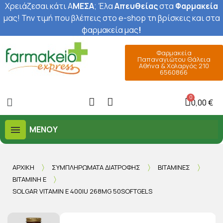
Χρειάζεσαι κάτι Α
ΜΕΣΑ
; Έ
λα
Απευθείας
στα
Φαρμακεία
μας
! Την τιμή που βλέπεις στο e-shop τη βρίσκεις και στα
φαρμακεία μας
!
Φαρμακεία
Παπαναγιώτου Θάλεια
Αθήνα & Χολαργός 210
6560866
0,00 €
ΜΕΝΟΎ
ΑΡΧΙΚΉ
ΣΥΜΠΛΗΡΏΜΑΤΑ ΔΙΑΤΡΟΦΉΣ
ΒΙΤΑΜΊΝΕΣ
ΒΙΤΑΜΊΝΗ Ε
SOLGAR VITAMIN E 400IU 268MG 50SOFTGELS