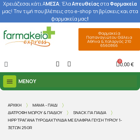
Χρειάζεσαι κάτι Α
ΜΕΣΑ
; Έ
λα
Απευθείας
στα
Φαρμακεία
μας
! Την τιμή που βλέπεις στο e-shop τη βρίσκεις και στα
φαρμακεία μας
!
Φαρμακεία
Παπαναγιώτου Θάλεια
Αθήνα & Χολαργός 210
6560866
0,00 €
ΜΕΝΟΎ
ΑΡΧΙΚΉ
ΜΑΜΆ - ΠΑΙΔΊ
ΔΙΑΤΡΟΦΉ ΜΩΡΟΎ & ΠΑΙΔΙΟΎ
SNACK ΓΙΑ ΠΑΙΔΙΆ
HIPP ΤΡΑΓΑΝΆ ΤΥΡΟΔΑΧΤΥΛΊΔΙΑ ΜΕ ΕΛΑΦΡΙΆ ΓΕΎΣΗ ΤΥΡΙΟΎ 1-
3ΕΤΏΝ 25GR