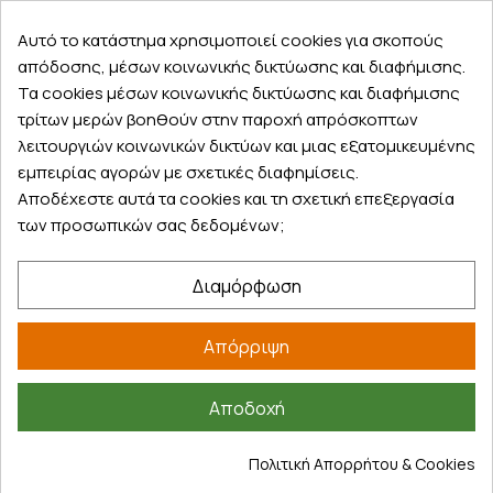
Αυτό το κατάστημα χρησιμοποιεί cookies για σκοπούς
απόδοσης, μέσων κοινωνικής δικτύωσης και διαφήμισης.
Εξυπηρέτηση πελατών
Τα cookies μέσων κοινωνικής δικτύωσης και διαφήμισης
τρίτων μερών βοηθούν στην παροχή απρόσκοπτων
Λογαριασμός
λειτουργιών κοινωνικών δικτύων και μιας εξατομικευμένης
Τα αγαπημένα μου
εμπειρίας αγορών με σχετικές διαφημίσεις.
Τρόποι παραγγελίας
Αποδέχεστε αυτά τα cookies και τη σχετική επεξεργασία
των προσωπικών σας δεδομένων;
Τρόποι πληρωμής
Έξοδα αποστολής
Διαμόρφωση
Επιστροφές προϊοντων
Εξέλιξη παραγγελίας
Απόρριψη
Πληροφορίες
Επικοινωνία
Αποδοχή
Σχετικά με εμάς
Πολιτική Απορρήτου & Cookies
Πολιτική απορρήτου