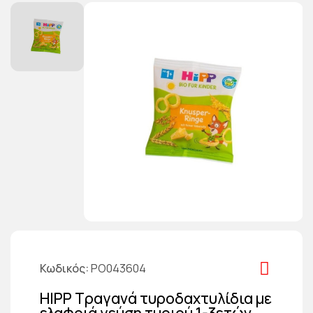
Κωδικός
PO043604
HIPP Τραγανά τυροδαχτυλίδια με
ελαφριά γεύση τυριού 1-3ετών