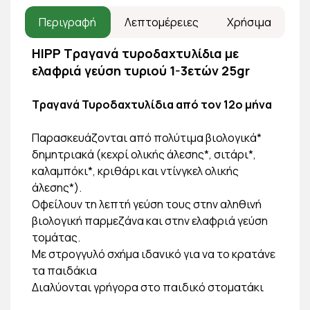
Περιγραφή
Λεπτομέρειες
Χρήσιμα
HIPP Τραγανά τυροδαχτυλίδια με
ελαφριά γεύση τυριού 1-3ετών 25gr
Τραγανά Τυροδαχτυλίδια από τον 12ο μήνα
Παρασκευάζονται από πολύτιμα βιολογικά*
δημητριακά (κεχρί ολικής άλεσης*, σιτάρι*,
καλαμπόκι*, κριθάρι και ντίνγκελ ολικής
άλεσης*).
Οφείλουν τη λεπτή γεύση τους στην αληθινή
βιολογική παρμεζάνα και στην ελαφριά γεύση
τομάτας.
Με στρογγυλό σχήμα ιδανικό για να το κρατάνε
τα παιδάκια
Διαλύονται γρήγορα στο παιδικό στοματάκι