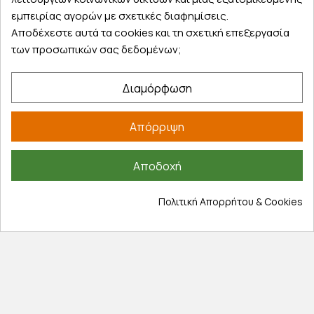
παραλάβετε αύριο στην πόρτα σας
εμπειρίας αγορών με σχετικές διαφημίσεις.
Αποδέχεστε αυτά τα cookies και τη σχετική επεξεργασία
των προσωπικών σας δεδομένων;
Διαμόρφωση
Εξυπηρέτηση πελατών
Απόρριψη
Λογαριασμός
Τα αγαπημένα μου
Αποδοχή
Τρόποι παραγγελίας
Τρόποι πληρωμής
Πολιτική Απορρήτου & Cookies
Έξοδα αποστολής
Επιστροφές προϊοντων
Εξέλιξη παραγγελίας
Πληροφορίες
Επικοινωνία