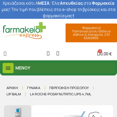
Χρειάζεσαι κάτι Α
ΜΕΣΑ
; Έ
λα
Απευθείας
στα
Φαρμακεία
μας
! Την τιμή που βλέπεις στο e-shop τη βρίσκεις και στα
φαρμακεία μας
!
Φαρμακεία
Παπαναγιώτου Θάλεια
Αθήνα & Χολαργός 210
6560866
0,00 €
ΜΕΝΟΎ
ΑΡΧΙΚΉ
ΓΥΝΑΊΚΑ
ΠΕΡΙΠΟΊΗΣΗ ΠΡΟΣΏΠΟΥ
LIP BALM
LA ROCHE-POSAY NUTRITIC LIPS 4,7ML