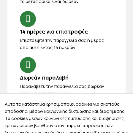
τα μεταφορικά είναι δωρεάν
14 ημέρες για επιστροφές
Eπιστρέψτε την παραγγελία σας ή μέρος
από αυτή εντός 14 ημερών
Δωρεάν παραλαβή
Παραλάβετε την παραγγελία σας δωρεάν
από ένα κατάστημα μας
Αυτό το κατάστημα χρησιμοποιεί cookies για σκοπούς
απόδοσης, μέσων κοινωνικής δικτύωσης και διαφήμισης.
Τα cookies μέσων κοινωνικής δικτύωσης και διαφήμισης
Express αποστολές
τρίτων μερών βοηθούν στην παροχή απρόσκοπτων
Κάντε σήμερα την παραγγελία σας και
λειτουργιών κοινωνικών δικτύων και μιας εξατομικευμένης