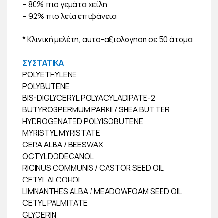
– 80% πιο γεμάτα χείλη
– 92% πιο λεία επιφάνεια
* Κλινική μελέτη, αυτο-αξιολόγηση σε 50 άτομα
ΣΥΣΤΑΤΙΚΑ
POLYETHYLENE
POLYBUTENE
BIS-DIGLYCERYL POLYACYLADIPATE-2
BUTYROSPERMUM PARKII / SHEA BUTTER
HYDROGENATED POLYISOBUTENE
MYRISTYL MYRISTATE
CERA ALBA / BEESWAX
OCTYLDODECANOL
RICINUS COMMUNIS / CASTOR SEED OIL
CETYL ALCOHOL
LIMNANTHES ALBA / MEADOWFOAM SEED OIL
CETYL PALMITATE
GLYCERIN