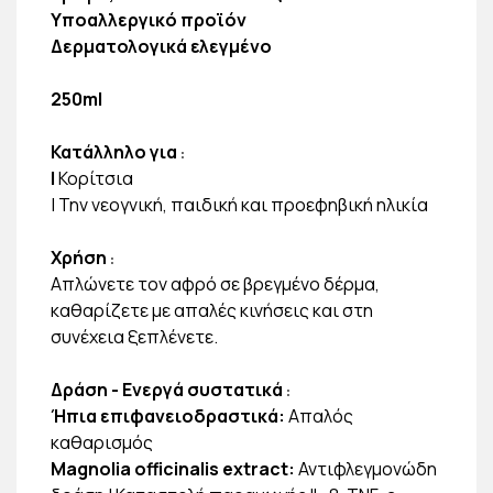
Υποαλλεργικό προϊόν
Δερματολογικά ελεγμένο
250ml
Κατάλληλο για
:
|
Κορίτσια
| Την νεογνική, παιδική και προεφηβική ηλικία
Χρήση
:
Απλώνετε τον αφρό σε βρεγμένο δέρμα,
καθαρίζετε με απαλές κινήσεις και στη
συνέχεια ξεπλένετε.
Δράση - Ενεργά συστατικά
:
Ήπια επιφανειοδραστικά:
Απαλός
καθαρισμός
Magnolia officinalis extract:
Αντιφλεγμονώδη