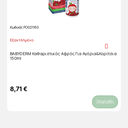
Κωδικός
PO021180
Εξαντλημένο
BABYDERM Καθαριστικός Αφρός Για Αγόρια&κορίτσια
150ml
8,71 €
Καλάθι