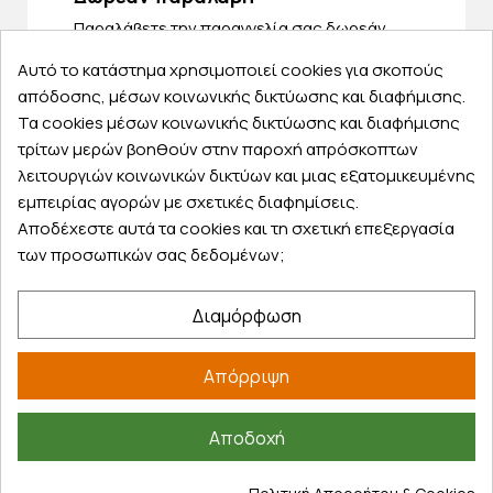
Παραλάβετε την παραγγελία σας δωρεάν
από ένα κατάστημα μας
Αυτό το κατάστημα χρησιμοποιεί cookies για σκοπούς
απόδοσης, μέσων κοινωνικής δικτύωσης και διαφήμισης.
Τα cookies μέσων κοινωνικής δικτύωσης και διαφήμισης
τρίτων μερών βοηθούν στην παροχή απρόσκοπτων
Express αποστολές
λειτουργιών κοινωνικών δικτύων και μιας εξατομικευμένης
Κάντε σήμερα την παραγγελία σας και
εμπειρίας αγορών με σχετικές διαφημίσεις.
παραλάβετε αύριο στην πόρτα σας
Αποδέχεστε αυτά τα cookies και τη σχετική επεξεργασία
των προσωπικών σας δεδομένων;
Διαμόρφωση
Εξυπηρέτηση πελατών
Απόρριψη
Λογαριασμός
Τα αγαπημένα μου
Αποδοχή
Τρόποι παραγγελίας