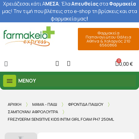
Χρειάζεσαι κάτι Α
ΜΕΣΑ
; Έ
λα
Απευθείας
στα
Φαρμακεία
μας
! Την τιμή που βλέπεις στο e-shop τη βρίσκεις και στα
φαρμακεία μας
!
Φαρμακεία
Παπαναγιώτου Θάλεια
Αθήνα & Χολαργός 210
6560866
0,00 €
ΜΕΝΟΎ
ΑΡΧΙΚΉ
ΜΑΜΆ - ΠΑΙΔΊ
ΦΡΟΝΤΊΔΑ ΠΑΙΔΙΟΎ
ΣΑΜΠΟΥΆΝ/ ΑΦΡΌΛΟΥΤΡΑ
FREZYDERM SENSITIVE KIDS INTIM GIRL FOAM PH7 250ML