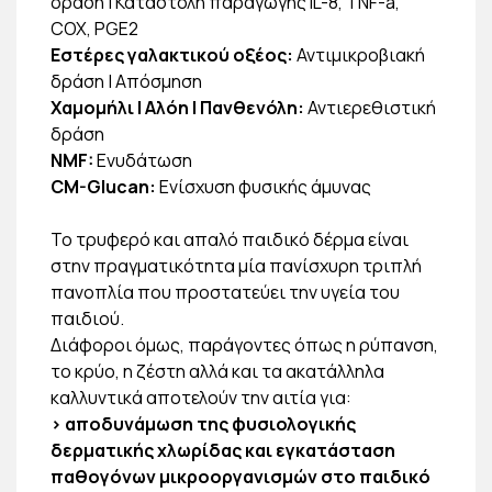
δράση | Καταστολή παραγωγής IL-8, TNF-a,
COX, PGE2
Εστέρες γαλακτικού οξέος:
Αντιμικροβιακή
δράση | Απόσμηση
Χαμομήλι | Αλόη | Πανθενόλη:
Αντιερεθιστική
δράση
NMF:
Ενυδάτωση
CM-Glucan:
Ενίσχυση φυσικής άμυνας
Το τρυφερό και απαλό παιδικό δέρμα είναι
στην πραγματικότητα μία πανίσχυρη τριπλή
πανοπλία που προστατεύει την υγεία του
παιδιού.
Διάφοροι όμως, παράγοντες όπως η ρύπανση,
το κρύο, η ζέστη αλλά και τα ακατάλληλα
καλλυντικά αποτελούν την αιτία για:
> αποδυνάμωση της φυσιολογικής
δερματικής χλωρίδας και εγκατάσταση
παθογόνων μικροοργανισμών στο παιδικό