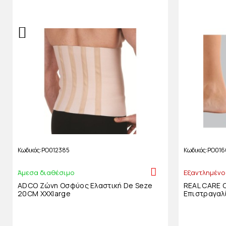
Κωδικός
PO012385
Κωδικός
PO016
Άμεσα διαθέσιμο
Εξαντλημένο
ADCO Ζώνη Οσφύος Ελαστική De Seze
REAL CARE 
20CM XXXlarge
Επιστραγαλί