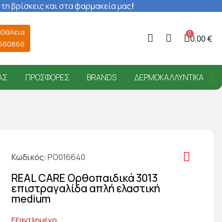
 τη βρίσκεις και στα φαρμακεία μας
!
 Θάλεια
0,00 €
6560866
ΑΣ
ΠΡΟΣΦΟΡΈΣ
BRANDS
ΔΕΡΜΟΚΑΛΛΥΝΤΙΚΆ
Κωδικός
PO016640
REAL CARE Ορθοπαιδικά 3013
επιστραγαλίδα απλή ελαστική
medium
Εξαντλημένο