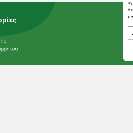
αγ
Απ
πρ
ρίες
μάς
ορρήτου