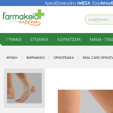
Χρειάζεσαι κάτι Α
ΜΕΣΑ
; Έ
λα
Απευθ
ΓΥΝΑΊΚΑ
ΕΠΟΧΙΑΚΆ
ΑΔΥΝΆΤΙΣΜΑ
ΜΑΜΆ - ΠΑΙΔ
ΑΡΧΙΚΉ
ΦΑΡΜΑΚΕΊΟ
ΟΡΘΟΠΕΔΙΚΆ
REAL CARE ΟΡΘΟΠΑ