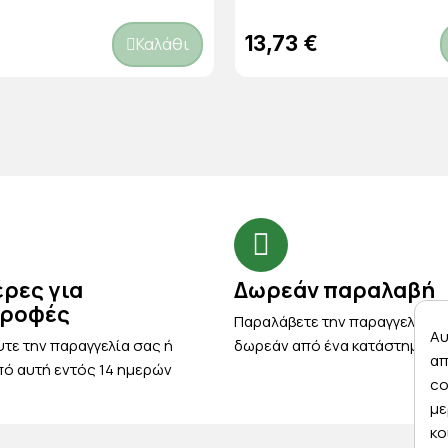
13,73 €
Καλάθι
έρες για
Δωρεάν παραλαβή
τροφές
Παραλάβετε την παραγγελία σ
Αυ
τε την παραγγελία σας ή
δωρεάν από ένα κατάστημα μ
απ
ό αυτή εντός 14 ημερών
co
με
κο