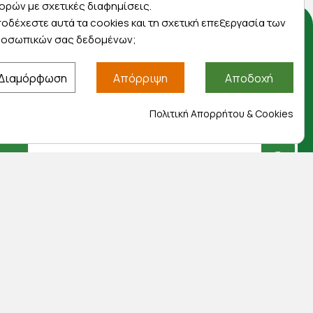
ορών με σχετικές διαφημίσεις.
οδέχεστε αυτά τα cookies και τη σχετική επεξεργασία των
οσωπικών σας δεδομένων;
Αποκλειστικές προσφορές
Διαμόρφωση
Απόρριψη
Αποδοχή
Εγγραφείτε με το email σας για να ενημερώνεστε
πρώτοι για προσφορές, διαγωνισμούς,
εκπτωτικούς κωδικούς και μοναδικά δώρα!
Πολιτική Απορρήτου & Cookies
Βρείτε μας στα social