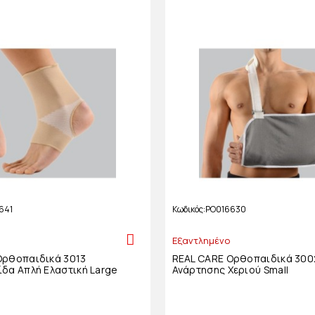
641
Κωδικός
PO016630
Εξαντλημένο
Ορθοπαιδικά 3013
REAL CARE Ορθοπαιδικά 300
δα Απλή Ελαστική Large
Ανάρτησης Χεριού Small