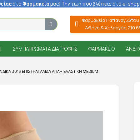
είας
στα
Φαρμακεία
μας
! Την τιμή που βλέπεις στο e-shop
Φαρμακεία Παπαναγιώτου
Αθήνα & Χολαργός 210 
Ί
ΣΥΜΠΛΗΡΏΜΑΤΑ ΔΙΑΤΡΟΦΉΣ
ΦΑΡΜΑΚΕΊΟ
ΆΝΔΡ
ΙΔΙΚΆ 3013 ΕΠΙΣΤΡΑΓΑΛΊΔΑ ΑΠΛΉ ΕΛΑΣΤΙΚΉ MEDIUM