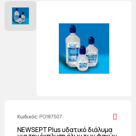
Κωδικός
PO187507
NEWSEPT Plus υδατικό διάλυμα
για την έκπλυση όλων των φακών