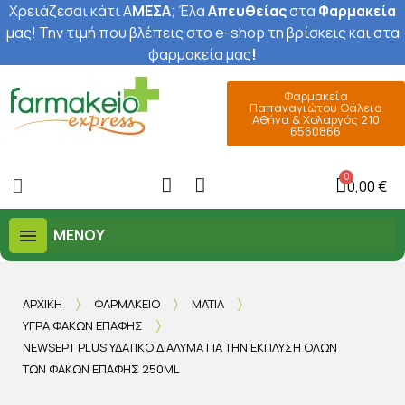
Χρειάζεσαι κάτι Α
ΜΕΣΑ
; Έ
λα
Απευθείας
στα
Φαρμακεία
μας
! Την τιμή που βλέπεις στο e-shop τη βρίσκεις και στα
φαρμακεία μας
!
Φαρμακεία
Παπαναγιώτου Θάλεια
Αθήνα & Χολαργός 210
6560866
0,00 €
ΜΕΝΟΎ
ΑΡΧΙΚΉ
ΦΑΡΜΑΚΕΊΟ
ΜΆΤΙΑ
ΥΓΡΆ ΦΑΚΏΝ ΕΠΑΦΉΣ
NEWSEPT PLUS ΥΔΑΤΙΚΌ ΔΙΆΛΥΜΑ ΓΙΑ ΤΗΝ ΈΚΠΛΥΣΗ ΌΛΩΝ
ΤΩΝ ΦΑΚΏΝ ΕΠΑΦΉΣ 250ML