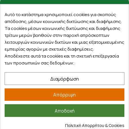
Εξυπηρέτηση πελατών
Αυτό το κατάστημα χρησιμοποιεί cookies για σκοπούς
απόδοσης, μέσων κοινωνικής δικτύωσης και διαφήμισης.
Λογαριασμός
Τα cookies μέσων κοινωνικής δικτύωσης και διαφήμισης
Τα αγαπημένα μου
τρίτων μερών βοηθούν στην παροχή απρόσκοπτων
Τρόποι παραγγελίας
λειτουργιών κοινωνικών δικτύων και μιας εξατομικευμένης
Τρόποι πληρωμής
εμπειρίας αγορών με σχετικές διαφημίσεις.
Έξοδα αποστολής
Αποδέχεστε αυτά τα cookies και τη σχετική επεξεργασία
Επιστροφές προϊοντων
των προσωπικών σας δεδομένων;
Εξέλιξη παραγγελίας
Διαμόρφωση
Πληροφορίες
Επικοινωνία
Απόρριψη
Σχετικά με εμάς
Πολιτική απορρήτου
Αποδοχή
Όροι χρήσης
Cookies
Πολιτική Απορρήτου & Cookies