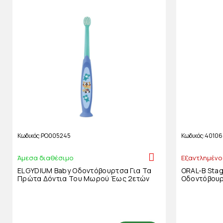
Κωδικός
PO005245
Κωδικός
40106
Άμεσα διαθέσιμο
Εξαντλημένο
ELGYDIUM Baby Οδοντόβουρτσα Για Τα
ORAL-B Stag
Πρώτα Δόντια Του Μωρού Έως 2ετών
Οδοντόβουρ