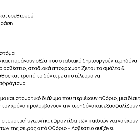
και ερεθισμού
δράση
 στόμα
ν και παράγουν οξέα που σταδιακά δημιουργούν τερηδόνα
 το ασβέστιο, σταδιακά αποχρωματίζεται το σμάλτο &
άθος και τρυπά το δόντι με αποτέλεσμα να
 σφράγισμα
εμα και στοματικό διάλυμα που περιέχουν φθόριο, μια δίαι
 τον χρόνο προλαμβάνουν την τερηδόνα και εξασφαλίζουν 
 στοματική υγιεινή και φροντίδα των παιδιών για να έχουν
των της σειράς από Φθόριο – Ασβέστιο αυξάνει