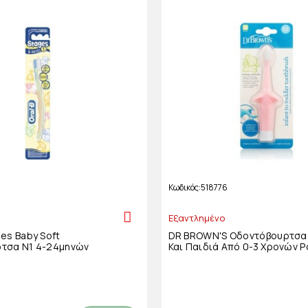
Κωδικός
518776
Εξαντλημένο
es Baby Soft
DR BROWN'S Οδοντόβουρτσα 
τσα Ν1 4-24μηνών
Και Παιδιά Από 0-3 Χρονών Ρ