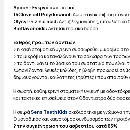
Δράση - Ενεργά συστατικά
:
16Clove oil | Polydocanol:
Άμεση ανακούφιση πόνου 
Glycyrrhizinic acid:
Αντιφλεγμονώδης, επουλωτική 
Bioflavonoids:
Αντιβακτηριακή δράση
Εχθρός προ… των δοντιών
> η κακή στοματική υγιεινή συσσωρεύει μικρόβια στο
> τα μικρόβια καταναλώνουν τα σάκχαρα των τροφώ
> το δόντι χάνει το βασικό του συστατικό που είναι
εμφανίζονται λευκές κηλίδες, η βλάβη προχωρεί σε β
δημιουργούνται κοιλότητες (τρύπες) που απαιτούν
Η σωστή, καθημερινή στοματική υγιεινή με οδοντόκρ
και τακτικές επισκέψεις στον Οδοντίατρο δύο φορές
Η σειρά
SensiTeeth Kids
σχεδιάστηκε με γνώμονα την
Ο μοναδικός και καινοτόμος συνδυασμός των προϊόν
? την συγκέντρωση του ασβεστίου κατά 85%