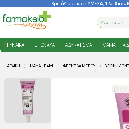
Χρειάζεσαι κάτι Α
ΜΕΣΑ
; Έ
λα
Απευθ
ΓΥΝΑΊΚΑ
ΕΠΟΧΙΑΚΆ
ΑΔΥΝΆΤΙΣΜΑ
ΜΑΜΆ - ΠΑΙΔ
ΑΡΧΙΚΉ
ΜΑΜΆ - ΠΑΙΔΊ
ΦΡΟΝΤΊΔΑ ΜΩΡΟΎ
ΥΓΙΕΙΝΉ ΔΟΝ