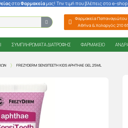
είας
στα
Φαρμακεία
μας
! Την τιμή που βλέπεις στο e-shop
Φαρμακεία Παπαναγιώτου
Αθήνα & Χολαργός 210 
Ί
ΣΥΜΠΛΗΡΏΜΑΤΑ ΔΙΑΤΡΟΦΉΣ
ΦΑΡΜΑΚΕΊΟ
ΆΝΔΡ
ΤΙΏΝ
FREZYDERM SENSITEETH KIDS APHTHAE GEL 25ML