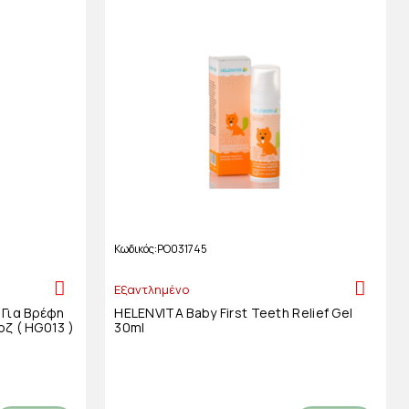
Κωδικός
PO031745
Εξαντλημένο
Για Βρέφη
HELENVITA Baby First Teeth Relief Gel
οζ ( HG013 )
30ml