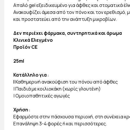
Απαλό gel εξειδικευμένο για άφθες και στοματικά έλ
Ανακουφίζει άμεσα από τον πόνο και τον ερεθισμό, 
και προστατεύει από την ανάπτυξη μικροβίων.
Δεν περιέχει φάρμακα, συντηρητικά και άρωμα
Κλινικά Ελεγμένο
Προϊόν CE
25ml
Κατάλληλο για
:
|
Καθημερινή ανακούφιση του πόνου από άφθες
| Παιδιά με κοιλιοκάκη (χωρίς γλουτένη)
| Oμοιοπαθητικές αγωγές
Χρήση
:
Εφαρμόστε στην πάσχουσα περιοχή, στη συνέχεια κρα
Επανάληψη 3-4 φορές ή και περισσότερες.