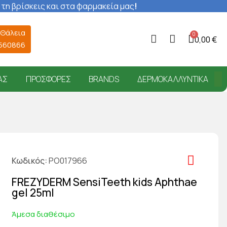
 τη βρίσκεις και στα φαρμακεία μας
!
 Θάλεια
0,00 €
6560866
ΑΣ
ΠΡΟΣΦΟΡΈΣ
BRANDS
ΔΕΡΜΟΚΑΛΛΥΝΤΙΚΆ
Κωδικός
PO017966
FREZYDERM SensiTeeth kids Aphthae
gel 25ml
Άμεσα διαθέσιμο