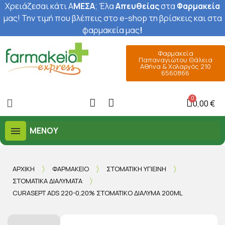
Χρειάζεσαι κάτι Α
ΜΕΣΑ
; Έ
λα
Απευθείας
στα
Φαρμακεία
μας
! Την τιμή που βλέπεις στο e-shop τη βρίσκεις και στα
φαρμακεία μας
!
Φαρμακεία
Παπαναγιώτου Θάλεια
Αθήνα & Χολαργός 210
6560866
0,00 €
ΜΕΝΟΎ
ΑΡΧΙΚΉ
ΦΑΡΜΑΚΕΊΟ
ΣΤΟΜΑΤΙΚΉ ΥΓΙΕΙΝΉ
ΣΤΟΜΑΤΙΚΆ ΔΙΑΛΎΜΑΤΑ
CURASEPT ADS 220-0,20% ΣΤΟΜΑΤΙΚΌ ΔΙΆΛΥΜΑ 200ML