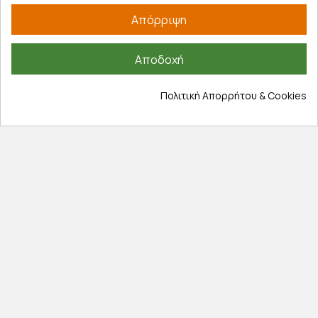
Απόρριψη
Εξυπηρέτηση πελατών
Λογαριασμός
Αποδοχή
Τα αγαπημένα μου
Τρόποι παραγγελίας
Πολιτική Απορρήτου & Cookies
Τρόποι πληρωμής
Έξοδα αποστολής
Επιστροφές προϊοντων
Εξέλιξη παραγγελίας
Πληροφορίες
Επικοινωνία
Σχετικά με εμάς
Πολιτική απορρήτου
Όροι χρήσης
Cookies