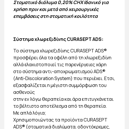
Στοματικό διάλυμα 0,20% CHX
Ιδανικό για
χρήση πριν και μετά από χειρουργικές
επεμβάσεις στη στοματική κοιλότητα
Σύστημα χλωρεξιδίνης CURASEPT ADS
:
Το σύστημα χλωρεξιδίνης CURASEPT ADS®
προσφέρει όλα τα οφέλη από τη χλωρεξιδίνη
αλλά ελαχιστοποιεί τις παρενέργειες χάρη
στο σύστημα αντι-αποχρωματισμού ADS®
(Anti-Discoloration System) που περιέχει. Ετσι,
εξασφαλίζεται η μέγιστη συμμόρφωση του
ασθενούς
στην εν λόγω θεραπεία και άρα επιτυγχάνεται
το βέλτιστο αποτέλεσμα από τη θεραπεία.
Με απλά λόγια;
Χρησιμοποιώντας τα προϊόντα CURASEPT
ADS® (στοματικά διαλύματα, οδοντόκρεμες,