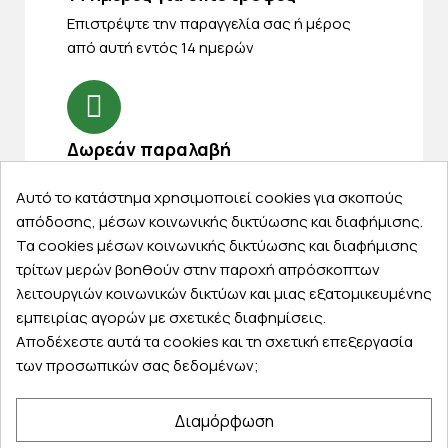
Eπιστρέψτε την παραγγελία σας ή μέρος
από αυτή εντός 14 ημερών
Δωρεάν παραλαβή
Παραλάβετε την παραγγελία σας δωρεάν
Αυτό το κατάστημα χρησιμοποιεί cookies για σκοπούς
από ένα κατάστημα μας
απόδοσης, μέσων κοινωνικής δικτύωσης και διαφήμισης.
Τα cookies μέσων κοινωνικής δικτύωσης και διαφήμισης
τρίτων μερών βοηθούν στην παροχή απρόσκοπτων
λειτουργιών κοινωνικών δικτύων και μιας εξατομικευμένης
Express αποστολές
εμπειρίας αγορών με σχετικές διαφημίσεις.
Κάντε σήμερα την παραγγελία σας και
Αποδέχεστε αυτά τα cookies και τη σχετική επεξεργασία
παραλάβετε αύριο στην πόρτα σας
των προσωπικών σας δεδομένων;
Διαμόρφωση