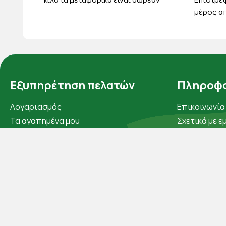
μέρος απ
Εξυπηρέτηση πελατών
Πληροφο
Λογαριασμός
Επικοινωνία
Τα αγαπημένα μου
Σχετικά με ε
Τρόποι παραγγελίας
Πολιτική απ
Τρόποι πληρωμής
Όροι χρήσης
Έξοδα αποστολής
Cookies
Επιστροφές προϊοντων
Άρθρα
Εξέλιξη παραγγελίας