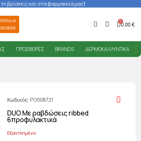
 τη βρίσκεις και στα φαρμακεία μας
!
 Θάλεια
0,00 €
6560866
ΑΣ
ΠΡΟΣΦΟΡΈΣ
BRANDS
ΔΕΡΜΟΚΑΛΛΥΝΤΙΚΆ
Κωδικός
PO008721
DUO Με ραβδώσεις ribbed
6προφυλακτικά
Εξαντλημένο