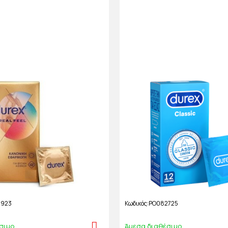
0923
Κωδικός
PO082725
σιμο
Άμεσα διαθέσιμο