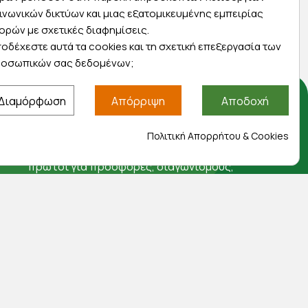
ινωνικών δικτύων και μιας εξατομικευμένης εμπειρίας
ορών με σχετικές διαφημίσεις.
οδέχεστε αυτά τα cookies και τη σχετική επεξεργασία των
οσωπικών σας δεδομένων;
Διαμόρφωση
Απόρριψη
Αποδοχή
Αποκλειστικές προσφορές
Πολιτική Απορρήτου & Cookies
Εγγραφείτε με το email σας για να ενημερώνεστε
πρώτοι για προσφορές, διαγωνισμούς,
εκπτωτικούς κωδικούς και μοναδικά δώρα!
Βρείτε μας στα social