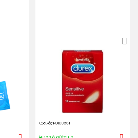
Κωδικός
PO160861
Άμεσα διαθέσιμο