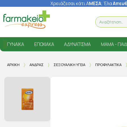
Χρειάζεσαι κάτι Α
ΜΕΣΑ
; Έ
λα
Απευθ
ΓΥΝΑΊΚΑ
ΕΠΟΧΙΑΚΆ
ΑΔΥΝΆΤΙΣΜΑ
ΜΑΜΆ - ΠΑΙΔ
ΑΡΧΙΚΉ
ΆΝΔΡΑΣ
ΣΕΞΟΥΑΛΙΚΉ ΥΓΕΊΑ
ΠΡΟΦΥΛΑΚΤΙΚΆ