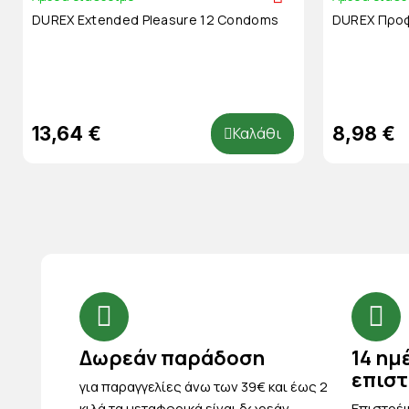
DUREX Extended Pleasure 12 Condoms
DUREX Προφ
13,64 €
8,98 €
Καλάθι
Δωρεάν παράδοση
14 ημ
επισ
για παραγγελίες άνω των 39€ και έως 2
κιλά τα μεταφορικά είναι δωρεάν
Eπιστρέψ