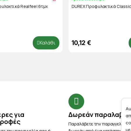
υλακτικά Realfeel 6τμχ
DUREX Προφυλακτικά Classic
10,12 €
Καλάθι
Αυ
έρες για
Δωρεάν παραλαβή
απ
τροφές
co
Παραλάβετε την παραγγελία σ
με
τε την παραγγελία σας ή
δωρεάν από ένα κατάστημα μ