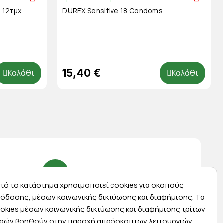
 12τμχ
DUREX Sensitive 18 Condoms
15,40 €
Καλάθι
Καλάθι
τό το κατάστημα χρησιμοποιεί cookies για σκοπούς
Express αποστολές
όδοσης, μέσων κοινωνικής δικτύωσης και διαφήμισης. Τα
okies μέσων κοινωνικής δικτύωσης και διαφήμισης τρίτων
ας
Κάντε σήμερα την παραγγελία σας και
ρών βοηθούν στην παροχή απρόσκοπτων λειτουργιών
ας
παραλάβετε αύριο στην πόρτα σας