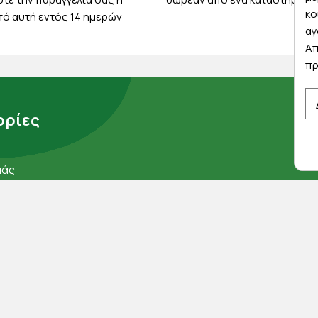
κο
ό αυτή εντός 14 ημερών
αγ
Απ
πρ
ρίες
μάς
ορρήτου