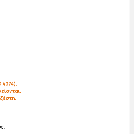
 4074).
είονται.
 ζέστη.
ς.