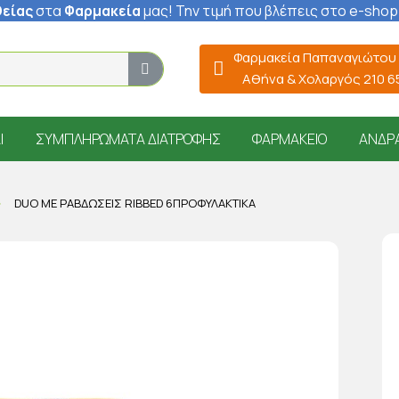
είας
στα
Φαρμακεία
μας
! Την τιμή που βλέπεις στο e-shop
Φαρμακεία Παπαναγιώτου
Αθήνα & Χολαργός 210 
Ί
ΣΥΜΠΛΗΡΏΜΑΤΑ ΔΙΑΤΡΟΦΉΣ
ΦΑΡΜΑΚΕΊΟ
ΆΝΔΡ
DUO ΜΕ ΡΑΒΔΏΣΕΙΣ RIBBED 6ΠΡΟΦΥΛΑΚΤΙΚΆ