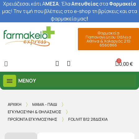
Χρειάζεσαι κάτι Α
ΜΕΣΑ
; Έ
λα
Απευθείας
στα
Φαρμακεία
μας
! Την τιμή που βλέπεις στο e-shop τη βρίσκεις και στα
φαρμακεία μας
!
Φαρμακεία
Παπαναγιώτου Θάλεια
Αθήνα & Χολαργός 210
6560866
0,00 €
ΜΕΝΟΎ
ΑΡΧΙΚΉ
ΜΑΜΆ - ΠΑΙΔΊ
ΕΓΚΥΜΟΣΎΝΗ & ΘΗΛΑΣΜΌΣ
ΠΡΟΪΌΝΤΑ ΕΓΚΥΜΟΣΎΝΗΣ
FOLIVIT B12 28ΔΙΣΚΊΑ