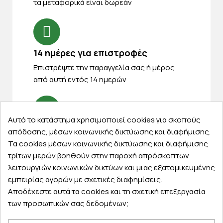
τα μεταφορικά είναι δωρεάν
14 ημέρες για επιστροφές
Eπιστρέψτε την παραγγελία σας ή μέρος
από αυτή εντός 14 ημερών
Αυτό το κατάστημα χρησιμοποιεί cookies για σκοπούς
Δωρεάν παραλαβή
απόδοσης, μέσων κοινωνικής δικτύωσης και διαφήμισης.
Τα cookies μέσων κοινωνικής δικτύωσης και διαφήμισης
Παραλάβετε την παραγγελία σας δωρεάν
τρίτων μερών βοηθούν στην παροχή απρόσκοπτων
από ένα κατάστημα μας
λειτουργιών κοινωνικών δικτύων και μιας εξατομικευμένης
εμπειρίας αγορών με σχετικές διαφημίσεις.
Αποδέχεστε αυτά τα cookies και τη σχετική επεξεργασία
των προσωπικών σας δεδομένων;
Express αποστολές
Κάντε σήμερα την παραγγελία σας και