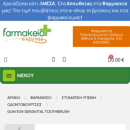
Χρειάζεσαι κάτι Α
ΜΕΣΑ
; Έ
λα
Απευθείας
στα
Φαρμακεία
μας
! Την τιμή που βλέπεις στο e-shop τη βρίσκεις και στα
φαρμακεία μας
!
Φαρμακεία
Παπαναγιώτου Θάλεια
Αθήνα & Χολαργός 210
6560866
0,00 €
ΜΕΝΟΎ
ΑΡΧΙΚΉ
ΦΑΡΜΑΚΕΊΟ
ΣΤΟΜΑΤΙΚΉ ΥΓΙΕΙΝΉ
ΟΔΟΝΤΌΒΟΥΡΤΣΕΣ
GUM 509 SENSIVITAL TOOTHBRUSH