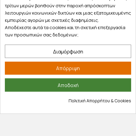
τρίτων μερών βοηθούν στην παροχή απρόσκοπτων
Λογαριασμός
λειτουργιών κοινωνικών δικτύων και μιας εξατομικευμένης
Τα αγαπημένα μου
εμπειρίας αγορών με σχετικές διαφημίσεις.
Τρόποι παραγγελίας
Αποδέχεστε αυτά τα cookies και τη σχετική επεξεργασία
Τρόποι πληρωμής
των προσωπικών σας δεδομένων;
Έξοδα αποστολής
Επιστροφές προϊοντων
Διαμόρφωση
Εξέλιξη παραγγελίας
Απόρριψη
Πληροφορίες
Επικοινωνία
Αποδοχή
Σχετικά με εμάς
Πολιτική απορρήτου
Πολιτική Απορρήτου & Cookies
Όροι χρήσης
Cookies
Άρθρα