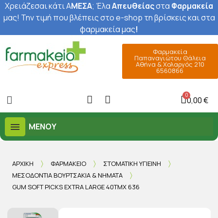
Χρειάζεσαι κάτι Α
ΜΕΣΑ
; Έ
λα
Απευθείας
στα
Φαρμακεία
μας
! Την τιμή που βλέπεις στο e-shop τη βρίσκεις και στα
φαρμακεία μας
!
Φαρμακεία
Παπαναγιώτου Θάλεια
Αθήνα & Χολαργός 210
6560866
0,00 €
ΜΕΝΟΎ
ΑΡΧΙΚΉ
ΦΑΡΜΑΚΕΊΟ
ΣΤΟΜΑΤΙΚΉ ΥΓΙΕΙΝΉ
ΜΕΣΟΔΌΝΤΙΑ ΒΟΥΡΤΣΆΚΙΑ & ΝΉΜΑΤΑ
GUM SOFT PICKS EXTRA LARGE 40ΤΜΧ 636