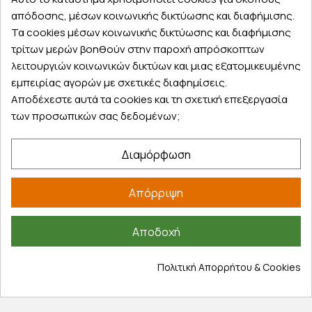
παραλάβετε αύριο στην πόρτα σας
απόδοσης, μέσων κοινωνικής δικτύωσης και διαφήμισης.
Τα cookies μέσων κοινωνικής δικτύωσης και διαφήμισης
τρίτων μερών βοηθούν στην παροχή απρόσκοπτων
λειτουργιών κοινωνικών δικτύων και μιας εξατομικευμένης
εμπειρίας αγορών με σχετικές διαφημίσεις.
Εξυπηρέτηση πελατών
Αποδέχεστε αυτά τα cookies και τη σχετική επεξεργασία
των προσωπικών σας δεδομένων;
Λογαριασμός
Τα αγαπημένα μου
Διαμόρφωση
Τρόποι παραγγελίας
Τρόποι πληρωμής
Απόρριψη
Έξοδα αποστολής
Επιστροφές προϊοντων
Εξέλιξη παραγγελίας
Αποδοχή
Πληροφορίες
Πολιτική Απορρήτου & Cookies
Επικοινωνία
Σχετικά με εμάς