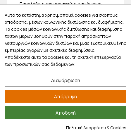
Παραλάβετε την παραγγελία σας δωρεάν
από ένα κατάστημα μας
Αυτό το κατάστημα χρησιμοποιεί cookies για σκοπούς
απόδοσης, μέσων κοινωνικής δικτύωσης και διαφήμισης.
Τα cookies μέσων κοινωνικής δικτύωσης και διαφήμισης
τρίτων μερών βοηθούν στην παροχή απρόσκοπτων
Express αποστολές
λειτουργιών κοινωνικών δικτύων και μιας εξατομικευμένης
Κάντε σήμερα την παραγγελία σας και
εμπειρίας αγορών με σχετικές διαφημίσεις.
παραλάβετε αύριο στην πόρτα σας
Αποδέχεστε αυτά τα cookies και τη σχετική επεξεργασία
των προσωπικών σας δεδομένων;
Διαμόρφωση
Εξυπηρέτηση πελατών
Απόρριψη
Λογαριασμός
Τα αγαπημένα μου
Αποδοχή
Τρόποι παραγγελίας
Τρόποι πληρωμής
Πολιτική Απορρήτου & Cookies