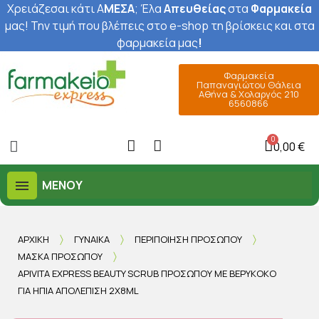
Χρειάζεσαι κάτι Α
ΜΕΣΑ
; Έ
λα
Απευθείας
στα
Φαρμακεία
μας
! Την τιμή που βλέπεις στο e-shop τη βρίσκεις και στα
φαρμακεία μας
!
Φαρμακεία
Παπαναγιώτου Θάλεια
Αθήνα & Χολαργός 210
6560866
0,00 €
ΜΕΝΟΎ
ΑΡΧΙΚΉ
ΓΥΝΑΊΚΑ
ΠΕΡΙΠΟΊΗΣΗ ΠΡΟΣΏΠΟΥ
ΜΆΣΚΑ ΠΡΟΣΏΠΟΥ
APIVITA EXPRESS BEAUTY SCRUB ΠΡΟΣΏΠΟΥ ΜΕ ΒΕΡΎΚΟΚΟ
ΓΙΑ ΉΠΙΑ ΑΠΟΛΈΠΙΣΗ 2Χ8ML