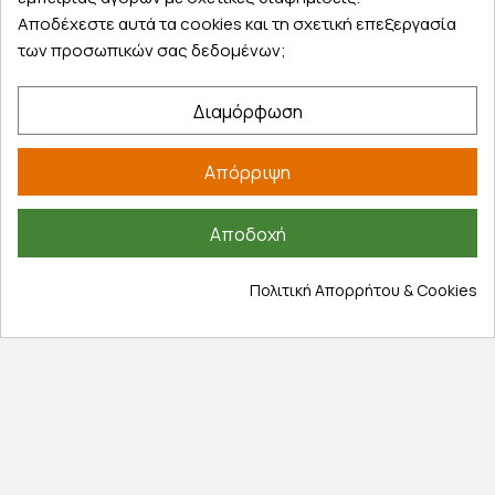
Αποδέχεστε αυτά τα cookies και τη σχετική επεξεργασία
Εξυπηρέτηση πελατών
των προσωπικών σας δεδομένων;
Λογαριασμός
Διαμόρφωση
Τα αγαπημένα μου
Τρόποι παραγγελίας
Απόρριψη
Τρόποι πληρωμής
Έξοδα αποστολής
Αποδοχή
Επιστροφές προϊοντων
Εξέλιξη παραγγελίας
Πολιτική Απορρήτου & Cookies
Πληροφορίες
Επικοινωνία
Σχετικά με εμάς
Πολιτική απορρήτου
Όροι χρήσης
Cookies