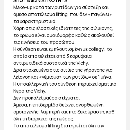
ΑΠΟΤΕΛΕΣΜΑΤΙΚΟΤΗΤΑ
Make-up κατά των ρυτίδων για σύσφιξη και
άμεσο αποτέλεσμα lifting, που δεν «παγώνει»
τα χαρακτηριστικά.
Χάρη στις ελαστικές ιδιότητες της σιλικόνης,
το χρώμα είναι ομοιόμορφο καθώς ακολουθεί
τις κινήσεις του προσώπου.
Η σύνθεση είναι εμπλουτισμένη με collagyl, το
οποίο αποτελείται από 3 κορυφαία
αντιρυτιδικά συστατικά της Vichy.
Δρα στοχευμένα στις αιτίες της γήρανσης για
λείανση και «γέμισμα» των ρυτίδων σε 1 μήνα.
Η υποαλλεργική του σύνθεση περιέχει Ιαματικό
Νερό της Vichy.
Δεν προκαλεί μαύρα στίγματα.
Άμεσα, η επιδερμίδα δείχνει ανορθωμένη,
ομοιογενής, λαμπερή και πιο ξεκούραστη, καθ'
όλη τη διάρκεια της ημέρας.
Το αποτέλεσμα lifting διατηρείται όλη την