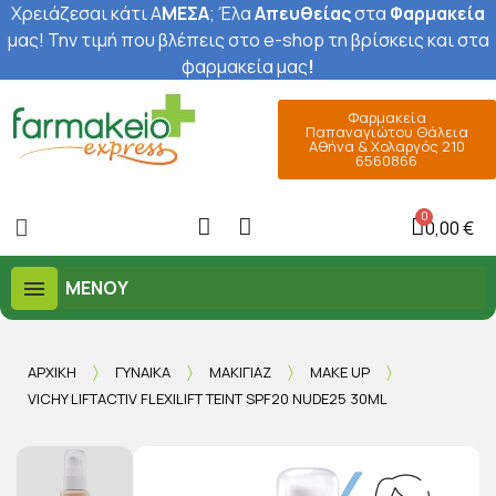
Χρειάζεσαι κάτι Α
ΜΕΣΑ
; Έ
λα
Απευθείας
στα
Φαρμακεία
μας
! Την τιμή που βλέπεις στο e-shop τη βρίσκεις και στα
φαρμακεία μας
!
Φαρμακεία
Παπαναγιώτου Θάλεια
Αθήνα & Χολαργός 210
6560866
0,00 €
ΜΕΝΟΎ
ΑΡΧΙΚΉ
ΓΥΝΑΊΚΑ
ΜΑΚΙΓΙΆΖ
MAKE UP
VICHY LIFTACTIV FLEXILIFT TEINT SPF20 NUDE25 30ML