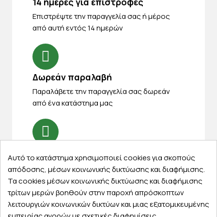
14 ημέρες για επιστροφές
Eπιστρέψτε την παραγγελία σας ή μέρος
από αυτή εντός 14 ημερών
Δωρεάν παραλαβή
Παραλάβετε την παραγγελία σας δωρεάν
από ένα κατάστημα μας
Express αποστολές
Αυτό το κατάστημα χρησιμοποιεί cookies για σκοπούς
Κάντε σήμερα την παραγγελία σας και
απόδοσης, μέσων κοινωνικής δικτύωσης και διαφήμισης.
παραλάβετε αύριο στην πόρτα σας
Τα cookies μέσων κοινωνικής δικτύωσης και διαφήμισης
τρίτων μερών βοηθούν στην παροχή απρόσκοπτων
λειτουργιών κοινωνικών δικτύων και μιας εξατομικευμένης
εμπειρίας αγορών με σχετικές διαφημίσεις.