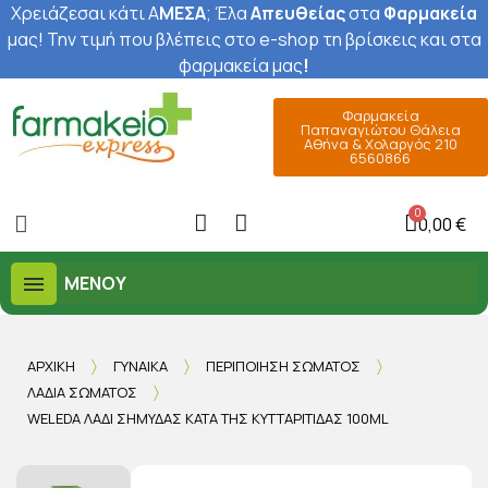
Χρειάζεσαι κάτι Α
ΜΕΣΑ
; Έ
λα
Απευθείας
στα
Φαρμακεία
μας
! Την τιμή που βλέπεις στο e-shop τη βρίσκεις και στα
φαρμακεία μας
!
Φαρμακεία
Παπαναγιώτου Θάλεια
Αθήνα & Χολαργός 210
6560866
0,00 €
ΜΕΝΟΎ
ΑΡΧΙΚΉ
ΓΥΝΑΊΚΑ
ΠΕΡΙΠΟΊΗΣΗ ΣΏΜΑΤΟΣ
ΛΆΔΙΑ ΣΏΜΑΤΟΣ
WELEDA ΛΆΔΙ ΣΗΜΎΔΑΣ ΚΑΤΆ ΤΗΣ ΚΥΤΤΑΡΊΤΙΔΑΣ 100ML