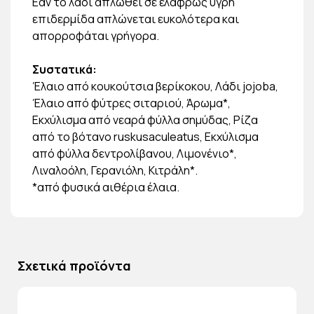
Εάν το λάδι απλωθεί σε ελαφρώς υγρή
επιδερμίδα απλώνεται ευκολότερα και
απορροφάται γρήγορα.
Συστατικά:
Έλαιο από κουκούτσια βερίκοκου, Λάδι jojoba,
Έλαιο από φύτρες σιταριού, Άρωμα*,
Εκχύλισμα από νεαρά φύλλα σημύδας, Ρίζα
από το βότανο ruskusaculeatus, Εκχύλισμα
από φύλλα δεντρολίβανου, Λιμονένιο*,
Λιναλοόλη, Γερανιόλη, Κιτράλη*.
*από φυσικά αιθέρια έλαια.
Σχετικά προϊόντα