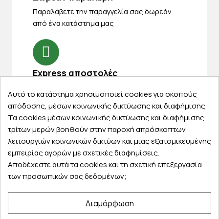
Παραλάβετε την παραγγελία σας δωρεάν
από ένα κατάστημα μας
Express αποστολές
Κάντε σήμερα την παραγγελία σας και
Αυτό το κατάστημα χρησιμοποιεί cookies για σκοπούς
παραλάβετε αύριο στην πόρτα σας
απόδοσης, μέσων κοινωνικής δικτύωσης και διαφήμισης.
Τα cookies μέσων κοινωνικής δικτύωσης και διαφήμισης
τρίτων μερών βοηθούν στην παροχή απρόσκοπτων
λειτουργιών κοινωνικών δικτύων και μιας εξατομικευμένης
εμπειρίας αγορών με σχετικές διαφημίσεις.
Εξυπηρέτηση πελατών
Αποδέχεστε αυτά τα cookies και τη σχετική επεξεργασία
των προσωπικών σας δεδομένων;
Λογαριασμός
Τα αγαπημένα μου
Διαμόρφωση
Τρόποι παραγγελίας
Τρόποι πληρωμής