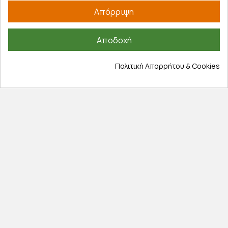
Απόρριψη
Έξοδα αποστολής
Επιστροφές προϊοντων
Αποδοχή
Εξέλιξη παραγγελίας
Πληροφορίες
Πολιτική Απορρήτου & Cookies
Επικοινωνία
Σχετικά με εμάς
Πολιτική απορρήτου
Όροι χρήσης
Cookies
Άρθρα
Αποκλειστικές προσφορές
Εγγραφείτε με το email σας για να ενημερώνεστε
πρώτοι για προσφορές, διαγωνισμούς, εκπτωτικούς
κωδικούς και μοναδικά δώρα!