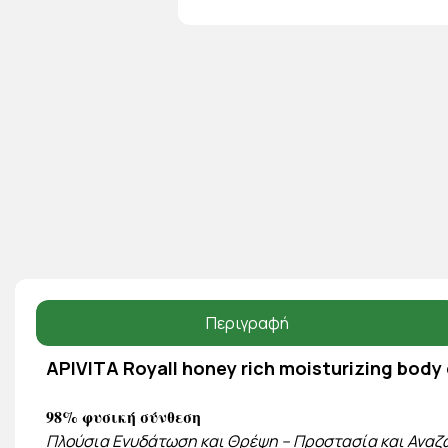
Περιγραφή
APIVITA Royall honey rich moisturizing body
98% φυσική σύνθεση
Πλούσια Ενυδάτωση και Θρέψη – Προστασία και Αναζ