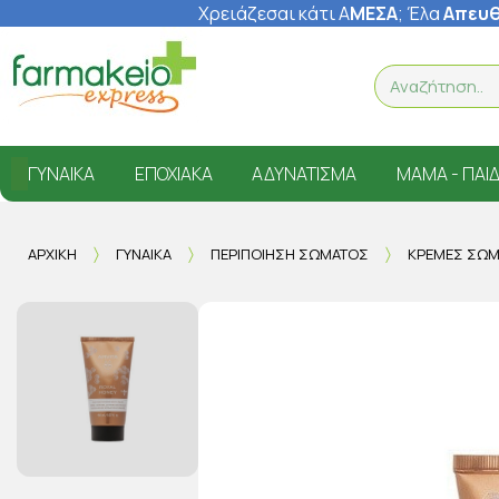
Χρειάζεσαι κάτι Α
ΜΕΣΑ
; Έ
λα
Απευθ
ΓΥΝΑΊΚΑ
ΕΠΟΧΙΑΚΆ
ΑΔΥΝΆΤΙΣΜΑ
ΜΑΜΆ - ΠΑΙΔ
ΑΡΧΙΚΉ
ΓΥΝΑΊΚΑ
ΠΕΡΙΠΟΊΗΣΗ ΣΏΜΑΤΟΣ
ΚΡΈΜΕΣ ΣΏ