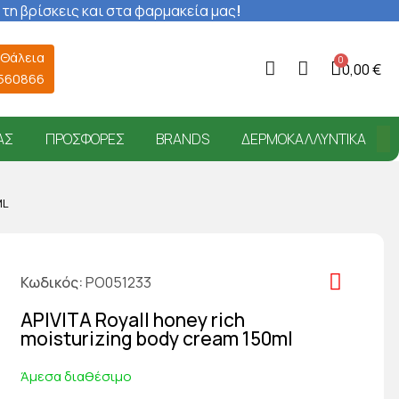
 τη βρίσκεις και στα φαρμακεία μας
!
 Θάλεια
0,00 €
6560866
ΑΣ
ΠΡΟΣΦΟΡΈΣ
BRANDS
ΔΕΡΜΟΚΑΛΛΥΝΤΙΚΆ
ML
Κωδικός
PO051233
APIVITA Royall honey rich
moisturizing body cream 150ml
Άμεσα διαθέσιμο