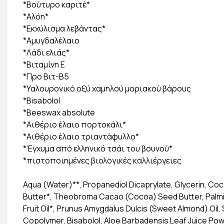
*Βούτυρο καριτέ*
*Αλόη*
*Εκχύλισμα λεβάντας*
*Αμυγδαλέλαιο
*Λάδι ελιάς*
*Βιταμίνη E
*Προ Βιτ-B5
*Υαλουρονικό οξύ χαμηλού μοριακού βάρους
*Bisabolol
*Βeeswax absolute
*Αιθέριο έλαιο πορτοκάλι*
*Αιθέριο έλαιο τριαντάφυλλο*
*Έγχυμα από ελληνικό τσάι του βουνού*
*πιστοποιημένες βιολογικές καλλιέργειες
Aqua (Water)**, Propanediol Dicaprylate, Glycerin, Coco
Butter*, Theobroma Cacao (Cocoa) Seed Butter, Palmitic
Fruit Oil*, Prunus Amygdalus Dulcis (Sweet Almond) Oil
Copolymer, Bisabolol, Aloe Barbadensis Leaf Juice Powd