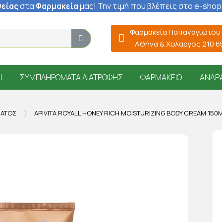
είας
στα
Φαρμακεία
μας
! Την τιμή που βλέπεις στο e-shop
Φαρμακεία Παπαναγιώτου
Αθήνα & Χολαργός 210 
Ί
ΣΥΜΠΛΗΡΏΜΑΤΑ ΔΙΑΤΡΟΦΉΣ
ΦΑΡΜΑΚΕΊΟ
ΆΝΔΡ
ΜΑΤΟΣ
APIVITA ROYALL HONEY RICH MOISTURIZING BODY CREAM 150