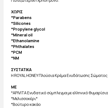
Για εξωτερική χρήση μόνο.
ΧΩΡΙΣ
*Parabens
*Silicones
*Propylene glycol
*Mineral oil
*Ethanolamine
*Phthalates
*PCM
*NM
ΣΥΣΤΑΤΙΚΑ
Η ROYAL HONEY Πλούσια Κρέμα Ενυδάτωσης Σώματος έ
ΜΕ
*APIVITA Ενυδατικό σύμπλεγμα με ελληνικό θυμαρίσιο
*Μελισσοκέρι*
*Βούτυρο κακάο