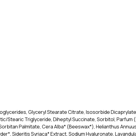
glycerides, Glyceryl Stearate Citrate, Isosorbide Dicaprylate
/Stearic Triglyceride, Diheptyl Succinate, Sorbitol, Parfum (
, Sorbitan Palmitate, Cera Alba* (Beeswax*), Helianthus Annuu
er*, Sideritis Syriaca* Extract, Sodium Hyaluronate, Lavandul