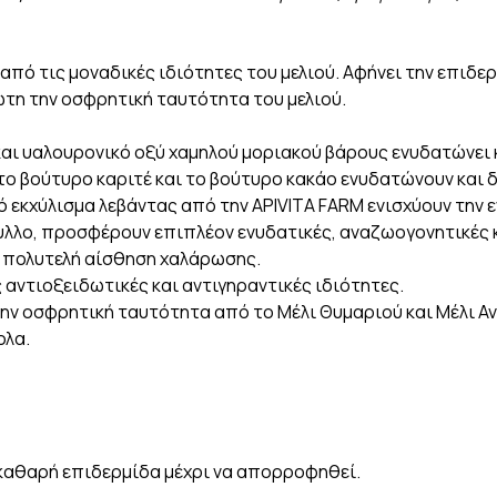
πό τις μοναδικές ιδιότητες του μελιού. Αφήνει την επιδε
ωτη την οσφρητική ταυτότητα του μελιού.
 και υαλουρονικό οξύ χαμηλού μοριακού βάρους ενυδατώνει 
ς, το βούτυρο καριτέ και το βούτυρο κακάο ενυδατώνουν και
γικό εκχύλισμα λεβάντας από την APIVITA FARM ενισχύουν τη
υλλο, προσφέρουν επιπλέον ενυδατικές, αναζωογονητικές 
α πολυτελή αίσθηση χαλάρωσης.
ς αντιοξειδωτικές και αντιγηραντικές ιδιότητες.
ην οσφρητική ταυτότητα από το Μέλι Θυμαριού και Μέλι Αν
ολα.
ε καθαρή επιδερμίδα μέχρι να απορροφηθεί.