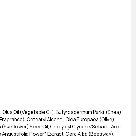
, Olus Oil (Vegetable Oil), Butyrospermum Parkii (Shea)
Fragrance), Cetearyl Alcohol, Olea Europaea (Olive)
s (Sunflower) Seed Oil, Capryloyl Glycerin/Sebacic Acid
a Angustifolia Flower* Extract, Cera Alba (Beeswax),