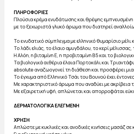
ΠΛΗΡΟΦΟΡΙΕΣ
Πλούσια κρέμα ενυδάτωσης και θρέψης εμπνευσμένη α
με το ξεχωριστά γλυκό άρωμα που διατηρεί αναλλοί
Το ενυδατικό σύμπλεγμα με ελληνικό θυμαρίσιο μέλι
Το λάδι ελιάς, το έλαιο αμυγδάλου, το κερί μέλισσα
Η Αλόη, η βιταμίνη Ε, η προβιταμίνη Β5 και το βιολο
Τα βιολογικά αιθέρια έλαια Πορτοκάλι και Τριαντάφ
absolute αναζωογονεί τη διάθεση και προσφέρει μι
To έγχυμα από Ελληνικό Τσάι του Βουνού έχει έντονε
Με χαρακτηριστικό άρωμα που αναδύει με ακρίβεια τ
Με εξαιρετική υφή, απλώνεται και απορροφάται εύκ
ΔΕΡΜΑΤΟΛΟΓΙΚΑ ΕΛΕΓΜΕΝΗ
ΧΡΗΣΗ
Απλώστε με κυκλικές και ανοδικές κινήσεις μασάζ σ