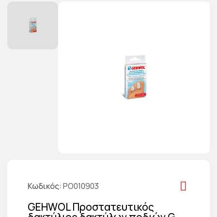
Κωδικός
PO010903
GEHWOL Προστατευτικός
δακτύλιος δακτύλων ποδιών G