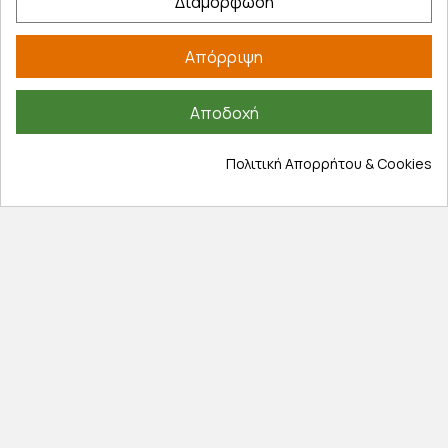
Διαμόρφωση
Έξοδα αποστολής
Επιστροφές προϊοντων
Εξέλιξη παραγγελίας
Απόρριψη
Πληροφορίες
Αποδοχή
Επικοινωνία
Πολιτική Απορρήτου & Cookies
Σχετικά με εμάς
Πολιτική απορρήτου
Όροι χρήσης
Cookies
Άρθρα
Αποκλειστικές προσφορές
Εγγραφείτε με το email σας για να ενημερώνεστε
πρώτοι για προσφορές, διαγωνισμούς, εκπτωτικούς
κωδικούς και μοναδικά δώρα!