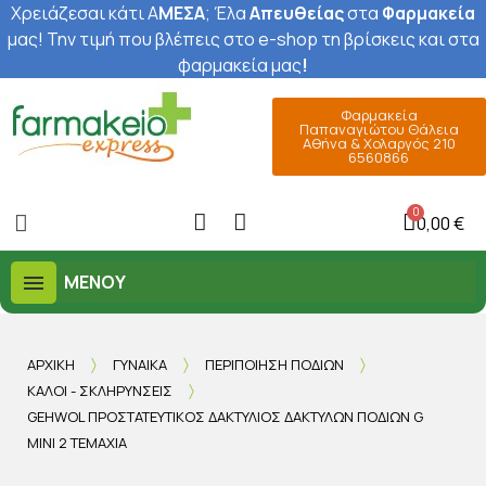
Χρειάζεσαι κάτι Α
ΜΕΣΑ
; Έ
λα
Απευθείας
στα
Φαρμακεία
μας
! Την τιμή που βλέπεις στο e-shop τη βρίσκεις και στα
φαρμακεία μας
!
Φαρμακεία
Παπαναγιώτου Θάλεια
Αθήνα & Χολαργός 210
6560866
0,00 €
ΜΕΝΟΎ
ΑΡΧΙΚΉ
ΓΥΝΑΊΚΑ
ΠΕΡΙΠΟΊΗΣΗ ΠΟΔΙΏΝ
ΚΆΛΟΙ - ΣΚΛΗΡΎΝΣΕΙΣ
GEHWOL ΠΡΟΣΤΑΤΕΥΤΙΚΌΣ ΔΑΚΤΎΛΙΟΣ ΔΑΚΤΎΛΩΝ ΠΟΔΙΏΝ G
MINI 2 ΤΕΜΆΧΙΑ