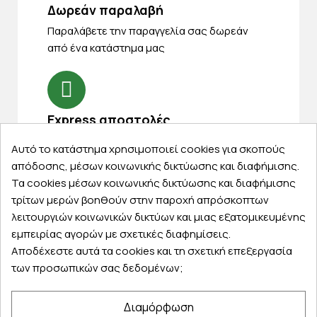
Δωρεάν παραλαβή
Παραλάβετε την παραγγελία σας δωρεάν
από ένα κατάστημα μας
Express αποστολές
Κάντε σήμερα την παραγγελία σας και
Αυτό το κατάστημα χρησιμοποιεί cookies για σκοπούς
παραλάβετε αύριο στην πόρτα σας
απόδοσης, μέσων κοινωνικής δικτύωσης και διαφήμισης.
Τα cookies μέσων κοινωνικής δικτύωσης και διαφήμισης
τρίτων μερών βοηθούν στην παροχή απρόσκοπτων
λειτουργιών κοινωνικών δικτύων και μιας εξατομικευμένης
εμπειρίας αγορών με σχετικές διαφημίσεις.
Εξυπηρέτηση πελατών
Αποδέχεστε αυτά τα cookies και τη σχετική επεξεργασία
των προσωπικών σας δεδομένων;
Λογαριασμός
Τα αγαπημένα μου
Διαμόρφωση
Τρόποι παραγγελίας