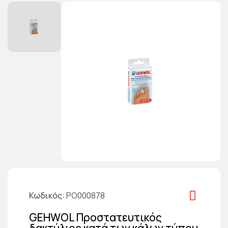
Κωδικός
PO000878
GEHWOL Προστατευτικός
δακτύλιος κατά των κάλων τύπου