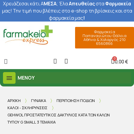
Χρειάζεσαι κάτι Α
ΜΕΣΑ
; Έ
λα
Απευθείας
στα
Φαρμακεία
μας
! Την τιμή που βλέπεις στο e-shop τη βρίσκεις και στα
φαρμακεία μας
!
Φαρμακεία
Παπαναγιώτου Θάλεια
Αθήνα & Χολαργός 210
6560866
0,00 €
ΜΕΝΟΎ
ΑΡΧΙΚΉ
ΓΥΝΑΊΚΑ
ΠΕΡΙΠΟΊΗΣΗ ΠΟΔΙΏΝ
ΚΆΛΟΙ - ΣΚΛΗΡΎΝΣΕΙΣ
GEHWOL ΠΡΟΣΤΑΤΕΥΤΙΚΌΣ ΔΑΚΤΎΛΙΟΣ ΚΑΤΆ ΤΩΝ ΚΆΛΩΝ
ΤΎΠΟΥ G SMALL 3 ΤΕΜΆΧΙΑ