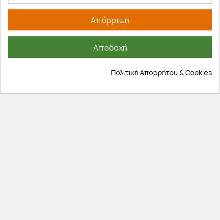
Τρόποι πληρωμής
Απόρριψη
Έξοδα αποστολής
Επιστροφές προϊοντων
Αποδοχή
Εξέλιξη παραγγελίας
Πληροφορίες
Πολιτική Απορρήτου & Cookies
Επικοινωνία
Σχετικά με εμάς
Πολιτική απορρήτου
Όροι χρήσης
Cookies
Άρθρα
Αποκλειστικές προσφορές
Εγγραφείτε με το email σας για να ενημερώνεστε
πρώτοι για προσφορές, διαγωνισμούς, εκπτωτικούς