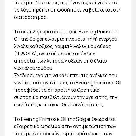
παρεμποδιστικούς παράγοντες και για αυτό
το λόγο πρέπει οπωσδήποτε να βρίσκεται στη
διατροφή μας.
Το συμπλήρωμα διατροφής Evening Primrose
Oil της Solgar είναι μια πλούσια πηγή ενεργού
λινολεϊκού οξέος, γάμμα λινολενικού οξέος
(10% GLA), ολεϊκού οξέος και άλλων
απαραίτητων λιπαρών οξέων από έλαιο
νυχτολούλουδου.
Σχεδιασμένο για να καλύπτει τις ανάγκες του
γυναικείου οργανισμού, το Evening Primrose Oil
προσφέρει τα απαραίτητα θρεπτικά
συστατικά που βελτιώνουν την υγεία της, την
ευεξία της και την καθημερινότητά της.
Το Evening Primrose Oil της Solgar θεωρείται
εξαιρετικά ωφέλιμο στην αντιμετώπιση των
προεμμηνορροϊκών συμπτωμάτων και των