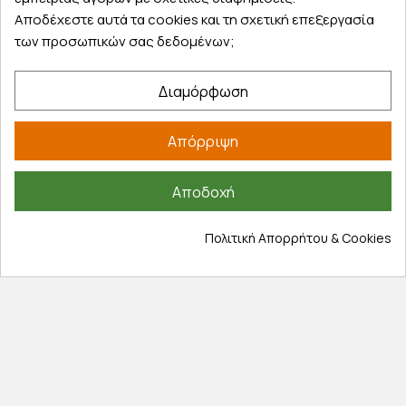
Αποδέχεστε αυτά τα cookies και τη σχετική επεξεργασία
των προσωπικών σας δεδομένων;
Διαμόρφωση
Εξυπηρέτηση πελατών
Απόρριψη
Λογαριασμός
Τα αγαπημένα μου
Τρόποι παραγγελίας
Αποδοχή
Τρόποι πληρωμής
Πολιτική Απορρήτου & Cookies
Έξοδα αποστολής
Επιστροφές προϊοντων
Εξέλιξη παραγγελίας
Πληροφορίες
Επικοινωνία
Σχετικά με εμάς