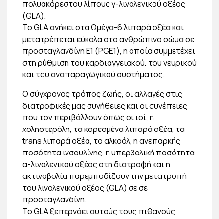
πολυακόρεστου λίπους γ-λινολενικού οξέος
(GLA).
Το GLA ανήκει στα Ωμέγα-6 λιπαρά οξέα και
μετατρέπεται εύκολα στο ανθρώπινο σώμα σε
προσταγλανδίνη Ε1 (PGE1), η οποία συμμετέχει
στη ρύθμιση του καρδιαγγειακού, του νευρικού
και του αναπαραγωγικού συστήματος.
Ο σύγχρονος τρόπος ζωής, οι αλλαγές στις
διατροφικές μας συνήθειες και οι συνέπειες
που τον περιβάλλουν όπως οι ιοί, η
χοληστερόλη, τα κορεσμένα λιπαρά οξέα, τα
trans λιπαρά οξέα, το αλκοόλ, η ανεπαρκής
ποσότητα ινσουλίνης, η υπερβολική ποσότητα
α-λινολενικού οξέος στη διατροφή και η
ακτινοβολία παρεμποδίζουν την μετατροπή
του λινολενικού οξέος (GLA) σε σε
προσταγλανδίνη.
Το GLA ξεπερνάει αυτούς τους πιθανούς