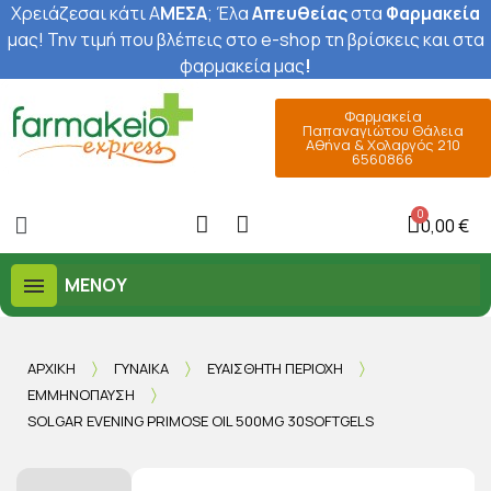
Χρειάζεσαι κάτι Α
ΜΕΣΑ
; Έ
λα
Απευθείας
στα
Φαρμακεία
μας
! Την τιμή που βλέπεις στο e-shop τη βρίσκεις και στα
φαρμακεία μας
!
Φαρμακεία
Παπαναγιώτου Θάλεια
Αθήνα & Χολαργός 210
6560866
0,00 €
ΜΕΝΟΎ
ΑΡΧΙΚΉ
ΓΥΝΑΊΚΑ
ΕΥΑΊΣΘΗΤΗ ΠΕΡΙΟΧΉ
ΕΜΜΗΝΌΠΑΥΣΗ
SOLGAR EVENING PRIMOSE OIL 500MG 30SOFTGELS