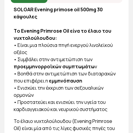
SOLGAR Evening primose oil 500mg 30
κάψουλες
Τo Evening Primrose Oil είνα το έλαιο του
νυχτολούλουδου:
• Eίναι μια πλούσια πηγή ενεργού λινολεϊκού
οξέος
• Συμβάλει στην αντιμετώπιση των
προεμμηνορροϊκών συμπτωμάτω
ν
• Βοηθά στην αντιμετώπιση των διαταραχών
που επιφέρει η
εμμηνόπαυση
• Ενισχύει την έκκριση των σεξουαλικών
ορμονών
• Προστατεύει και ενισχύει την υγεία του
καρδιαγγειακού και νευρικού συστήματος
Το έλαιο νυχτολούλουδου (Evening Primrose
Oil) είναι μία από τις λίγες φυσικές πηγές του