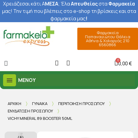
Χρειάζεσαι κάτι Α
ΜΕΣΑ
; Έ
λα
Απευθείας
στα
Φαρμακεία
μας
! Την τιμή που βλέπεις στο e-shop τη βρίσκεις και στα
φαρμακεία μας
!
Φαρμακεία
Παπαναγιώτου Θάλεια
Αθήνα & Χολαργός 210
6560866
0,00 €
ΜΕΝΟΎ
ΑΡΧΙΚΉ
ΓΥΝΑΊΚΑ
ΠΕΡΙΠΟΊΗΣΗ ΠΡΟΣΏΠΟΥ
ΕΝΥΔΆΤΩΣΗ ΠΡΟΣΏΠΟΥ
VICHY MINERAL 89 BOOSTER 50ML