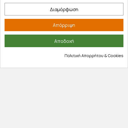
Εξυπηρέτηση πελατών
Διαμόρφωση
Λογαριασμός
Απόρριψη
Τα αγαπημένα μου
Τρόποι παραγγελίας
Αποδοχή
Τρόποι πληρωμής
Έξοδα αποστολής
Πολιτική Απορρήτου & Cookies
Επιστροφές προϊοντων
Εξέλιξη παραγγελίας
Πληροφορίες
Επικοινωνία
Σχετικά με εμάς
Πολιτική απορρήτου
Όροι χρήσης
Cookies