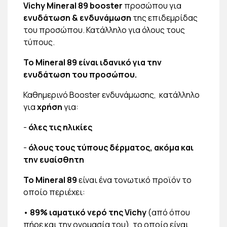
Vichy Mineral 89 booster
προσώπου για
ενυδάτωση & ενδυνάμωση
της επιδεμρίδας
του προσώπου. Κατάλληλο για όλους τους
τύπους.
Το Mineral 89 είναι ιδανικό για την
ενυδάτωση του προσώπου.
Καθημερινό Booster ενδυνάμωσης, κατάλληλο
για
χρήση
για:
-
όλες τις ηλικίες
-
όλους τους τύπους δέρματος, ακόμα και
την ευαίσθητη
Το
Mineral 89
είναι ένα τονωτικό προϊόν το
οποίο περιέχει:
•
89% ιαματικό νερό της
Vichy
(από όπου
πήρε και την ονομασία του), το οποίο είναι