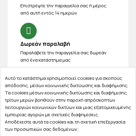
Eπιστρέψτε την παραγγελία σας ή μέρος
από αυτή εντός 14 ημερών
Δωρεάν παραλαβή
Παραλάβετε την παραγγελία σας δωρεάν
από ένα κατάστημα μας
Αυτό το κατάστημα χρησιμοποιεί cookies για σκοπούς
απόδοσης, μέσων κοινωνικής δικτύωσης και διαφήμισης.
Express αποστολές
Τα cookies μέσων κοινωνικής δικτύωσης και διαφήμισης
Κάντε σήμερα την παραγγελία σας και
τρίτων μερών βοηθούν στην παροχή απρόσκοπτων
παραλάβετε αύριο στην πόρτα σας
λειτουργιών κοινωνικών δικτύων και μιας εξατομικευμένης
εμπειρίας αγορών με σχετικές διαφημίσεις.
Αποδέχεστε αυτά τα cookies και τη σχετική επεξεργασία
των προσωπικών σας δεδομένων;