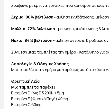
Σύμφωνα με έρευνα, γυναίκες που χρησιμοποίησαν το 
Δέρμα: 80% βελτίωση -
αύξηση ενυδάτωσης, μείωσ
Μαλλιά: 72% βελτίωση
- μείωση τριχόπτωσης & λιπ
Νύχια: 84% βελτίωση -
αύξηση αντοχής & ρυθμού α
Σύνθεση μιας ταμπλέτας την ημέρα - Κατάλληλο για
Δοσολογία & Οδηγίες Χρήσης
Μια ταμπλέτα την ημέρα με ή αμέσως μετά το κύριο γε
Θρεπτική Αξία
Μια ταμπλέτα παρέχει:
Βιταμίνη D (ως D3 200IU) 5μg
Βιταμίνη E (Φυσική Πηγή) 40mg
Βιταμίνη C 60mg