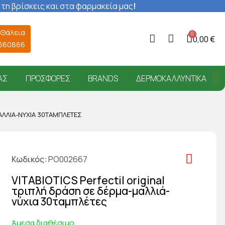
 τη βρίσκεις και στα φαρμακεία μας
!
 Θάλεια
0,00 €
6560866
ΑΣ
ΠΡΟΣΦΟΡΈΣ
BRANDS
ΔΕΡΜΟΚΑΛΛΥΝΤΙΚΆ
ΜΑΛΛΙΆ-ΝΎΧΙΑ 30ΤΑΜΠΛΈΤΕΣ
Κωδικός
PO002667
VITABIOTICS Perfectil original
τριπλή δράση σε δέρμα-μαλλιά-
νύχια 30ταμπλέτες
Άμεσα διαθέσιμο