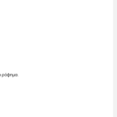
ύο ρόφημα.