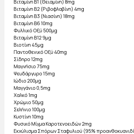
Βιταμίνη B1 (Θειαμίνη) 8mg
Βιταμίνη B2 (Ριβοφλαβίνη) 4mg
Βιταμίνη B3 (Νιασίνη) 18mg
Βιταμίνη B6 10mg
Φυλλικό Οξύ 500μg
Βιταμίνη B12 9μg
Βιοτίνη 45μg
Παντοθενικό Οξύ 40mg
Σίδηρο 12mg
Μαγνήσιο 75mg
Ψευδάργυρο 15mg
Ιώδιο 200μg
Μαγγάνιο 0,5mg
Χαλκό 1mg
Χρώμιο 50μg
Σελήνιο 100μg
Κυστίνη 10mg
Φυσικό Μίγμα Καροτενοειδών 2mg
Εκχύλισμα Σπόρων Σταφυλιού (95% προανθοκυανιδί