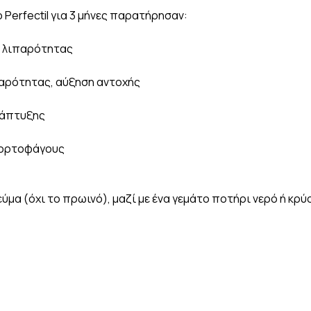
Perfectil για 3 μήνες παρατήρησαν:
η λιπαρότητας
αρότητας, αύξηση αντοχής
νάπτυξης
 χορτοφάγους
ύμα (όχι το πρωινό), μαζί με ένα γεμάτο ποτήρι νερό ή κρ