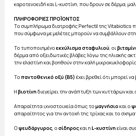
καροτενοειδή και L-κυστίνη, που δρουν σε δέρμα, μαλλ
ΠΛΗΡΟΦΟΡΙΕΣ ΠΡΟΪΟΝΤΟΣ
Το συμπλήρωμα διατροφής Perfectil της Vitabiotics 
που σύμφωνα με μελέτες μπορούν να συμβάλλουν στην
Το τυποποιημένο
εκχύλισμα σταφυλιού
, οι
βιταμίνε
δέρμα από οξειδωτικές βλάβες λόγω της ηλιακής ακτ
την ελαστίνη και βοηθούν στην καλή μικροκυκλοφορία
Το
παντοθενικό οξύ (Β5)
έχει βρεθεί ότι μπορεί να
Η
βιοτίνη
διεγείρει την ανάπτυξη των κυττάρων και σ
Απαραίτητα ιχνοστοιχεία όπως το
μαγνήσιο
και ο
ψ
απαραίτητος για την αντοχή της τρίχας και το σχημα
Ο
ψευδάργυρος
, ο
σίδηρος
και η
L-κυστίνη
είναι συ