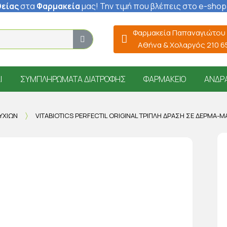
είας
στα
Φαρμακεία
μας
! Την τιμή που βλέπεις στο e-shop
Φαρμακεία Παπαναγιώτου
Αθήνα & Χολαργός 210 
Ί
ΣΥΜΠΛΗΡΏΜΑΤΑ ΔΙΑΤΡΟΦΉΣ
ΦΑΡΜΑΚΕΊΟ
ΆΝΔΡ
ΥΧΙΏΝ
VITABIOTICS PERFECTIL ORIGINAL ΤΡΙΠΛΉ ΔΡΆΣΗ ΣΕ ΔΈΡΜΑ-