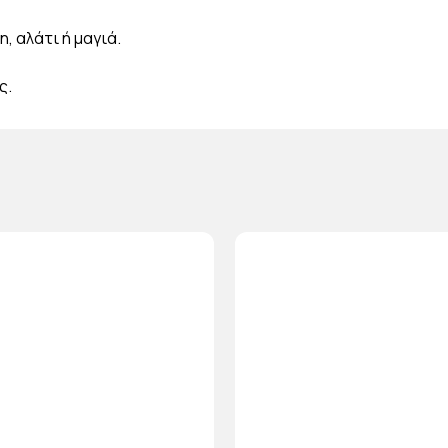
, αλάτι ή μαγιά.
ς.