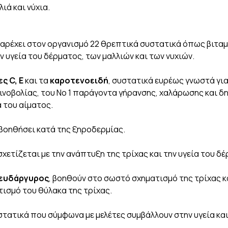
ιά και νύχια.
παρέχει στον οργανισμό 22 θρεπτικά συστατικά όπως βιταμί
 υγεία του δέρματος, των μαλλιών και των νυχιών.
ς C, Ε
και τα
καροτενοειδή
, συστατικά ευρέως γνωστά γι
ινοβολίας, του Νο 1 παράγοντα γήρανσης, χαλάρωσης και δ
 του αίματος.
 βοηθήσει κατά της ξηροδερμίας.
χετίζεται με την ανάπτυξη της τρίχας και την υγεία του δ
ευδάργυρος
, βοηθούν στο σωστό σχηματισμό της τρίχας κ
τισμό του θύλακα της τρίχας.
στατικά που σύμφωνα με μελέτες συμβάλλουν στην υγεία και