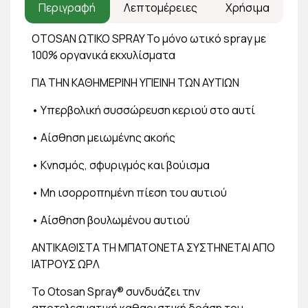
Περιγραφή
Λεπτομέρειες
Χρήσιμα
OTOSAN ΩΤΙΚΟ SPRAY To μόνο ωτικό spray με
100% οργανικά εκχυλίσματα
ΓΙΑ ΤΗΝ ΚΑΘΗΜΕΡΙΝΗ ΥΓΙΕΙΝΗ ΤΩΝ ΑΥΤΙΩΝ
• Υπερβολική συσσώρευση κεριού στο αυτί
• Αίσθηση μειωμένης ακοής
• Κνησμός, σφυριγμός και βούισμα
• Μη ισορροπημένη πίεση του αυτιού
• Αίσθηση βουλωμένου αυτιού
ANTIΚΑΘΙΣΤΑ ΤΗ ΜΠΑΤΟΝΕΤΑ ΣΥΣΤΗΝΕΤΑΙ ΑΠΟ
ΙΑΤΡΟΥΣ ΩΡΛ
Το Otosan Spray® συνδυάζει την
αποτελεσματική καθαριστική δράση του