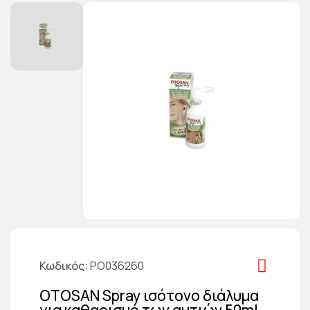
Κωδικός
PO036260
OTOSAN Spray ισότονο διάλυμα
για καθαρισμό των αυτιών 50ml