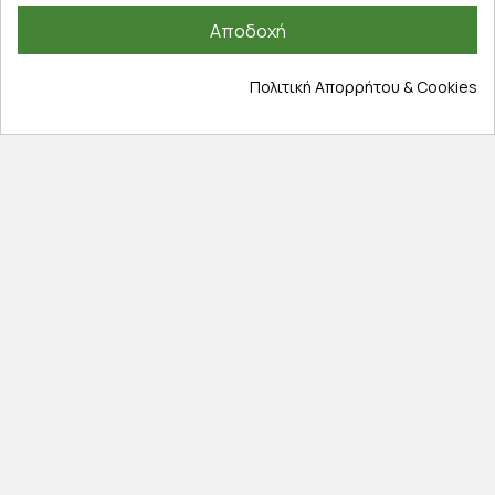
Πληροφορίες
Αποδοχή
Επικοινωνία
Σχετικά με εμάς
Πολιτική Απορρήτου & Cookies
Πολιτική απορρήτου
Όροι χρήσης
Cookies
Άρθρα
Αποκλειστικές προσφορές
Εγγραφείτε με το email σας για να ενημερώνεστε
πρώτοι για προσφορές, διαγωνισμούς, εκπτωτικούς
κωδικούς και μοναδικά δώρα!