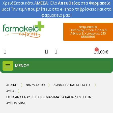
Χρειάζεσαι κάτι Α
ΜΕΣΑ
; Έ
λα
Απευθείας
στα
Φαρμακεία
μας
! Την τιμή που βλέπεις στο e-shop τη βρίσκεις και στα
φαρμακεία μας
!
Φαρμακεία
Παπαναγιώτου Θάλεια
Αθήνα & Χολαργός 210
6560866
0,00 €
ΜΕΝΟΎ
ΑΡΧΙΚΉ
ΦΑΡΜΑΚΕΊΟ
ΔΙΆΦΟΡΕΣ ΚΑΤΑΣΤΆΣΕΙΣ
ΑΥΤΙΆ
OTOSAN SPRAY ΙΣΌΤΟΝΟ ΔΙΆΛΥΜΑ ΓΙΑ ΚΑΘΑΡΙΣΜΌ ΤΩΝ
ΑΥΤΙΏΝ 50ML