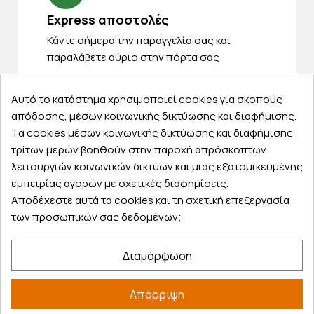
Express αποστολές
Κάντε σήμερα την παραγγελία σας και
παραλάβετε αύριο στην πόρτα σας
Αυτό το κατάστημα χρησιμοποιεί cookies για σκοπούς
απόδοσης, μέσων κοινωνικής δικτύωσης και διαφήμισης.
Τα cookies μέσων κοινωνικής δικτύωσης και διαφήμισης
Εξυπηρέτηση πελατών
τρίτων μερών βοηθούν στην παροχή απρόσκοπτων
λειτουργιών κοινωνικών δικτύων και μιας εξατομικευμένης
Λογαριασμός
εμπειρίας αγορών με σχετικές διαφημίσεις.
Τα αγαπημένα μου
Αποδέχεστε αυτά τα cookies και τη σχετική επεξεργασία
Τρόποι παραγγελίας
των προσωπικών σας δεδομένων;
Τρόποι πληρωμής
Έξοδα αποστολής
Διαμόρφωση
Επιστροφές προϊοντων
Εξέλιξη παραγγελίας
Απόρριψη