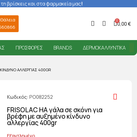
 τη βρίσκεις και στα φαρμακεία μας
!
 Θάλεια
0,00 €
6560866
ΑΣ
ΠΡΟΣΦΟΡΈΣ
BRANDS
ΔΕΡΜΟΚΑΛΛΥΝΤΙΚΆ
 ΚΊΝΔΥΝΟ ΑΛΛΕΡΓΊΑΣ 400GR
Κωδικός
PO082252
FRISOLAC HA γάλα σε σκόνη για
βρέφη με αυξημένο κίνδυνο
αλλεργίας 400gr
Εξαντλημένο