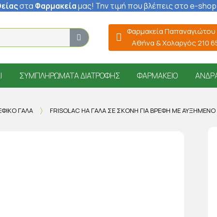
είας
στα
Φαρμακεία
μας
! Την τιμή που βλέπεις στο e-shop
Φαρμακεία Παπαναγιώτου
Αθήνα & Χολαργός 210 
Ί
ΣΥΜΠΛΗΡΏΜΑΤΑ ΔΙΑΤΡΟΦΉΣ
ΦΑΡΜΑΚΕΊΟ
ΆΝΔΡ
ΕΦΙΚΌ ΓΆΛΑ
FRISOLAC HA ΓΆΛΑ ΣΕ ΣΚΌΝΗ ΓΙΑ ΒΡΈΦΗ ΜΕ ΑΥΞΗΜΈΝΟ