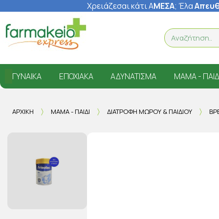
Χρειάζεσαι κάτι Α
ΜΕΣΑ
; Έ
λα
Απευθ
ΓΥΝΑΊΚΑ
ΕΠΟΧΙΑΚΆ
ΑΔΥΝΆΤΙΣΜΑ
ΜΑΜΆ - ΠΑΙΔ
ΑΡΧΙΚΉ
ΜΑΜΆ - ΠΑΙΔΊ
ΔΙΑΤΡΟΦΉ ΜΩΡΟΎ & ΠΑΙΔΙΟΎ
ΒΡ