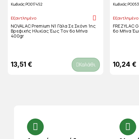
Κωδικός
PO017452
Κωδικός
PO05
Εξαντλημένο
Εξαντλημένο
NOVALAC Premium N1 Γάλα Σε Σκόνη 1ης
FREZYLAC Go
Βρεφικής Ηλικίας Έως Τον 6ο Μήνα
6ο Μήνα Έω
400gr
13,51 €
10,24 €
Καλάθι