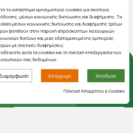
Express αποστολές
τό το κατάστημα χρησιμοποιεί cookies για σκοπούς
ας
Κάντε σήμερα την παραγγελία σας και
όδοσης, μέσων κοινωνικής δικτύωσης και διαφήμισης. Τα
ας
παραλάβετε αύριο στην πόρτα σας
okies μέσων κοινωνικής δικτύωσης και διαφήμισης τρίτων
ρών βοηθούν στην παροχή απρόσκοπτων λειτουργιών
ινωνικών δικτύων και μιας εξατομικευμένης εμπειρίας
ορών με σχετικές διαφημίσεις.
οδέχεστε αυτά τα cookies και τη σχετική επεξεργασία των
οσωπικών σας δεδομένων;
Αποκλειστικές προσφορές
Διαμόρφωση
Απόρριψη
Αποδοχή
Εγγραφείτε με το email σας για να ενημερώνεστε
πρώτοι για προσφορές, διαγωνισμούς,
Πολιτική Απορρήτου & Cookies
εκπτωτικούς κωδικούς και μοναδικά δώρα!