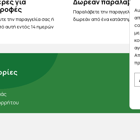
έρες για
Δωρεάν παραλαβή
τροφές
Αυ
Παραλάβετε την παραγγελία σ
απ
τε την παραγγελία σας ή
δωρεάν από ένα κατάστημα μ
co
ό αυτή εντός 14 ημερών
με
κο
αγ
Απ
πρ
ρίες
μάς
ορρήτου