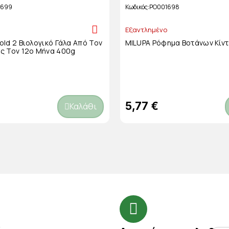
3699
Κωδικός
PO001698
Εξαντλημένο
ld 2 Βιολογικό Γάλα Από Τον
MILUPA Ρόφημα Βοτάνων Κίντ
ς Τον 12ο Μήνα 400g
5,77 €
Καλάθι