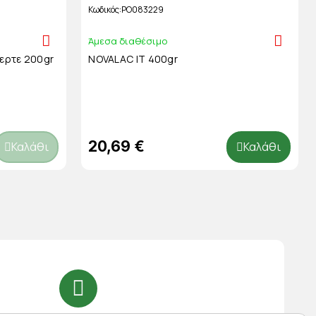
Κωδικός
PO083229
Άμεσα διαθέσιμο
ερτε 200gr
NOVALAC IT 400gr
20,69 €
Καλάθι
Καλάθι