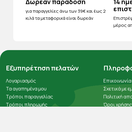
Δωρεάν παράδοση
14 ημ
επισ
για παραγγελίες άνω των 39€ και έως 2
κιλά τα μεταφορικά είναι δωρεάν
Eπιστρέψ
μέρος απ
Εξυπηρέτηση πελατών
Πληροφο
Λογαριασμός
Επικοινωνία
Τα αγαπημένα μου
Σχετικά με ε
Τρόποι παραγγελίας
Πολιτική απ
Τρόποι πληρωμής
Όροι χρήσης
Έξοδα αποστολής
Cookies
Επιστροφές προϊοντων
Άρθρα
Εξέλιξη παραγγελίας