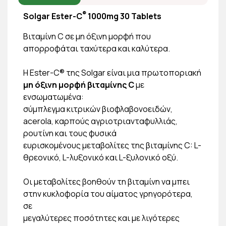
®
Solgar Ester-C
1000mg 30 Tablets
Βιταμίνη C σε μη όξινη μορφή που
απορροφάται ταχύτερα και καλύτερα.
Η Ester-C® της Solgar είναι μια πρωτοποριακή
μη όξινη μορφή βιταμίνης C
με
ενσωματωμένα:
σύμπλεγμα κιτρικών βιοφλαβονοειδών,
acerola, καρπούς αγριοτριανταφυλλιάς,
ρουτίνη και τους φυσικά
ευρισκομένους μεταβολίτες της βιταμίνης C: L-
θρεονικό, L-λυξονικό και L-ξυλονικό οξύ.
Οι μεταβολίτες βοηθούν τη βιταμίνη να μπει
στην κυκλοφορία του αίματος γρηγορότερα,
σε
μεγαλύτερες ποσότητες και με λιγότερες