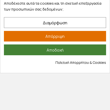
Αποδέχεστε αυτά τα cookies και τη σχετική επεξεργασία
των προσωπικών σας δεδομένων;
Διαμόρφωση
Εξυπηρέτηση πελατών
Λογαριασμός
Απόρριψη
Τα αγαπημένα μου
Τρόποι παραγγελίας
Αποδοχή
Τρόποι πληρωμής
Πολιτική Απορρήτου & Cookies
Έξοδα αποστολής
Επιστροφές προϊοντων
Εξέλιξη παραγγελίας
Πληροφορίες
Επικοινωνία
Σχετικά με εμάς
Πολιτική απορρήτου