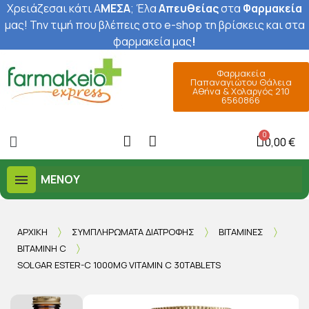
Χρειάζεσαι κάτι Α
ΜΕΣΑ
; Έ
λα
Απευθείας
στα
Φαρμακεία
μας
! Την τιμή που βλέπεις στο e-shop τη βρίσκεις και στα
φαρμακεία μας
!
Φαρμακεία
Παπαναγιώτου Θάλεια
Αθήνα & Χολαργός 210
6560866
0,00 €
ΜΕΝΟΎ
ΑΡΧΙΚΉ
ΣΥΜΠΛΗΡΏΜΑΤΑ ΔΙΑΤΡΟΦΉΣ
ΒΙΤΑΜΊΝΕΣ
ΒΙΤΑΜΊΝΗ C
SOLGAR ESTER-C 1000MG VITAMIN C 30TABLETS