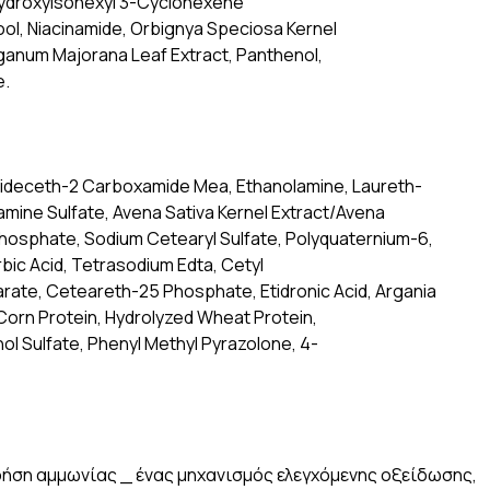
Hydroxyisohexyl 3-Cyclohexene
ool, Niacinamide, Orbignya Speciosa Kernel
iganum Majorana Leaf Extract, Panthenol,
e.
ideceth-2 Carboxamide Mea, Ethanolamine, Laureth-
iamine Sulfate, Avena Sativa Kernel Extract/Avena
Phosphate, Sodium Cetearyl Sulfate, Polyquaternium-6,
rbic Acid, Tetrasodium Edta, Cetyl
arate, Ceteareth-25 Phosphate, Etidronic Acid, Argania
 Corn Protein, Hydrolyzed Wheat Protein,
l Sulfate, Phenyl Methyl Pyrazolone, 4-
χρήση αμμωνίας _ ένας μηχανισμός ελεγχόμενης οξείδωσης,