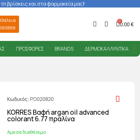
 τη βρίσκεις και στα φαρμακεία μας
!
 Θάλεια
0,00 €
6560866
ΑΣ
ΠΡΟΣΦΟΡΈΣ
BRANDS
ΔΕΡΜΟΚΑΛΛΥΝΤΙΚΆ
Κωδικός
PO020820
KORRES Βαφή argan oil advanced
colorant 6.77 πραλίνα
Άμεσα διαθέσιμο