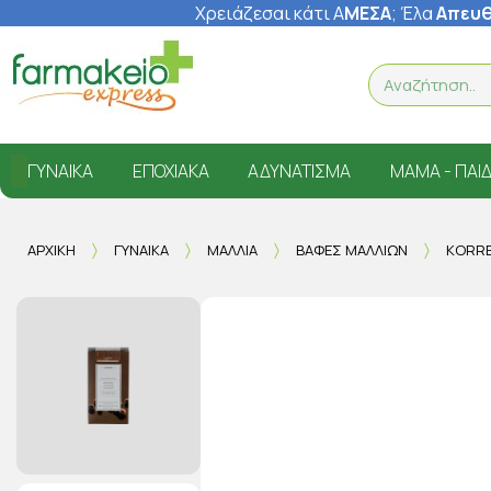
Χρειάζεσαι κάτι Α
ΜΕΣΑ
; Έ
λα
Απευθ
ΓΥΝΑΊΚΑ
ΕΠΟΧΙΑΚΆ
ΑΔΥΝΆΤΙΣΜΑ
ΜΑΜΆ - ΠΑΙΔ
ΑΡΧΙΚΉ
ΓΥΝΑΊΚΑ
ΜΑΛΛΙΆ
ΒΑΦΈΣ ΜΑΛΛΙΏΝ
KORRE