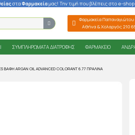
είας
στα
Φαρμακεία
μας
! Την τιμή που βλέπεις στο e-shop
Φαρμακεία Παπαναγιώτου
Αθήνα & Χολαργός 210 
Ί
ΣΥΜΠΛΗΡΏΜΑΤΑ ΔΙΑΤΡΟΦΉΣ
ΦΑΡΜΑΚΕΊΟ
ΆΝΔΡ
S ΒΑΦΉ ARGAN OIL ADVANCED COLORANT 6.77 ΠΡΑΛΊΝΑ