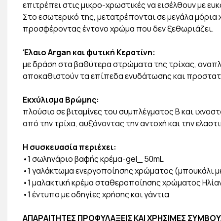
επιτρέπει στις μικρο-χρωστικές να εισέλθουν με ευκ
Στο εσωτερικό της, μετατρέπονται σε μεγάλα μόρια
προσφέροντας έντονο χρώμα που δεν ξεθωριάζει.
Έλαιο Argan και φυτική Κερατίνη:
με δράση στα βαθύτερα στρώματα της τρίχας, αναπ
αποκαθιστούν τα επίπεδα ενυδάτωσης και προστατε
Εκχύλισμα Βρώμης:
πλούσιο σε βιταμίνες του συμπλέγματος Β και ιχνοσ
από την τρίχα, αυξάνοντας την αντοχή και την ελαστ
Η συσκευασία περιέχει:
•1 σωληνάριο βαφής κρέμα-gel_ 50mL
•1 γαλάκτωμα ενεργοποίησης χρώματος (μπουκάλι μ
•1 μαλακτική κρέμα σταθεροποίησης χρώματος Ηλία
•1 έντυπο με οδηγίες χρήσης και γάντια
ΑΠΑΡΑΙΤΗΤΕΣ ΠΡΟΦΥΛΑΞΕΙΣ ΚΑΙ ΧΡΗΣΙΜΕΣ ΣΥΜΒΟΥ