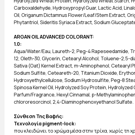
Hydrolyzed Wheat Protein, Hydrolyzed Wheat Starch, 
Carboxaldehyde, Hydroxypropyl Guar, Lactic Acid, Linal
Oil, Origanum Dictamnus Flower/Leaf/Stem Extract, Or
Phytantriol, Sideritis Syriaca Extract, Sodium Gluceptat
ARGAN OIL ADVANCED COLORANT:
1.0:
Aqua/Water/Eau, Laureth-2, Peg-4 Rapeseedamide, Tr
12, Oleth-30, Glycerin, Cetearyl Alcohol, Toluene-2,5-d
Sativa (Oat) Kernel Extract, m-Aminophenol, Cetearyl 
Sodium Sulfite, Ceteareth-20, Titanium Dioxide, Erytho
Hydroxyethylcellulose, Sodium Hydrosulfite, Peg-8 Ste
Spinosa Kernel Oil, Hydrolyzed Soy Protein, Hydrolyzed
Parfum/Fragrance, Hexyl Cinnamal, p-Methylaminopheno
chlororesorcinol, 2,4-Diaminophenoxyethanol Sulfate.
Σύνθεση Της Βαφής:
Τεχνολογία pigment-lock:
που κλειδώνει το χρώμα μέσα στην τρίχα, χωρίς τη 