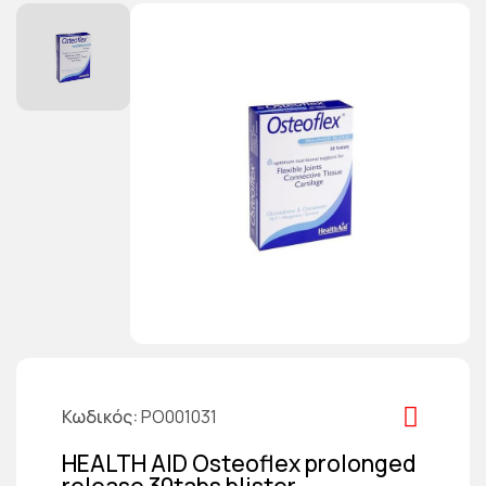
Κωδικός
PO001031
HEALTH AID Osteoflex prolonged
release 30tabs blister