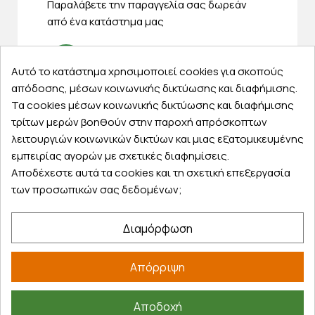
Παραλάβετε την παραγγελία σας δωρεάν
από ένα κατάστημα μας
Αυτό το κατάστημα χρησιμοποιεί cookies για σκοπούς
απόδοσης, μέσων κοινωνικής δικτύωσης και διαφήμισης.
Express αποστολές
Τα cookies μέσων κοινωνικής δικτύωσης και διαφήμισης
Κάντε σήμερα την παραγγελία σας και
τρίτων μερών βοηθούν στην παροχή απρόσκοπτων
παραλάβετε αύριο στην πόρτα σας
λειτουργιών κοινωνικών δικτύων και μιας εξατομικευμένης
εμπειρίας αγορών με σχετικές διαφημίσεις.
Αποδέχεστε αυτά τα cookies και τη σχετική επεξεργασία
των προσωπικών σας δεδομένων;
Εξυπηρέτηση πελατών
Διαμόρφωση
Λογαριασμός
Τα αγαπημένα μου
Απόρριψη
Τρόποι παραγγελίας
Τρόποι πληρωμής
Αποδοχή