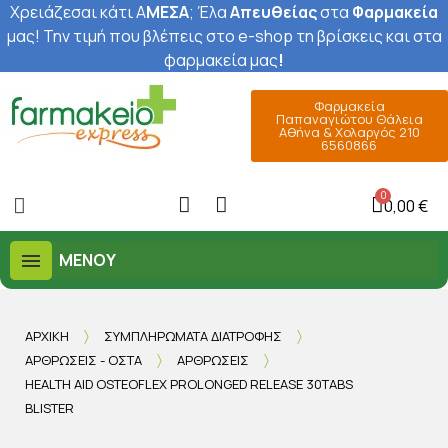
Χρειάζεσαι κάτι Α
ΜΕΣΑ
; Έ
λα
Απευθείας
στα
Φαρμακεία
μας
! Την τιμή που βλέπεις στο e-shop τη βρίσκεις και στα
φαρμακεία μας
!
Φαρμακεία
Παπαναγιώτου Θάλεια
Αθήνα & Χολαργός 210
6560866
0,00 €
ΜΕΝΟΎ
ΑΡΧΙΚΉ
ΣΥΜΠΛΗΡΏΜΑΤΑ ΔΙΑΤΡΟΦΉΣ
ΑΡΘΡΏΣΕΙΣ - ΟΣΤΆ
ΑΡΘΡΏΣΕΙΣ
HEALTH AID OSTEOFLEX PROLONGED RELEASE 30TABS
BLISTER