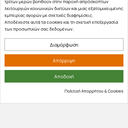
τρίτων μερών βοηθούν στην παροχή απρόσκοπτων
λειτουργιών κοινωνικών δικτύων και μιας εξατομικευμένης
εμπειρίας αγορών με σχετικές διαφημίσεις.
Αποδέχεστε αυτά τα cookies και τη σχετική επεξεργασία
των προσωπικών σας δεδομένων;
Εξυπηρέτηση πελατών
Διαμόρφωση
Λογαριασμός
Τα αγαπημένα μου
Απόρριψη
Τρόποι παραγγελίας
Τρόποι πληρωμής
Έξοδα αποστολής
Αποδοχή
Επιστροφές προϊοντων
Πολιτική Απορρήτου & Cookies
Εξέλιξη παραγγελίας
Πληροφορίες
Επικοινωνία
Σχετικά με εμάς