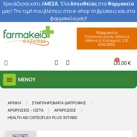
Χρειάζεσαι κάτι Α
ΜΕΣΑ
; Έ
λα
Απευθείας
στα
Φαρμακεία
μας
! Την τιμή που βλέπεις στο e-shop τη βρίσκεις και στα
φαρμακεία μας
!
Φαρμακεία
Παπαναγιώτου Θάλεια
Αθήνα & Χολαργός 210
6560866
0,00 €
ΜΕΝΟΎ
ΑΡΧΙΚΉ
ΣΥΜΠΛΗΡΏΜΑΤΑ ΔΙΑΤΡΟΦΉΣ
ΑΡΘΡΏΣΕΙΣ - ΟΣΤΆ
ΑΡΘΡΏΣΕΙΣ
HEALTH AID OSTEOFLEX PLUS 30TABS