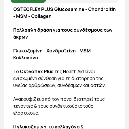
OSTEOFLEX PLUS Glucosamine - Chondroitin
- MSM - Collagen
Πολλαπλή δράση για τους συνδέσμους των
άκρων
Γλυκοζαμίνη - Χονδροϊτίνη - MSM -
Κολλαγόνο
Το
Οsteoflex Plus
της Ηealth Aid είναι
ενισχυμένη σύνθεση για τη διατήρηση της
υγείας αρθρώσεων, συνδέσμων και οστών.
Ανακουφίζει από τον πόνο, διατηρεί τους
τένοντες & τους συνδετικούς ιστούς
ελαστικούς.
Η
γλυκοζαμίνη
, το
κολλαγόνο
&