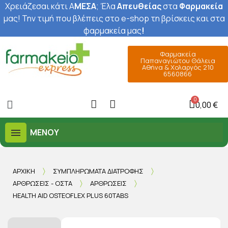
Χρειάζεσαι κάτι Α
ΜΕΣΑ
; Έ
λα
Απευθείας
στα
Φαρμακεία
μας
! Την τιμή που βλέπεις στο e-shop τη βρίσκεις και στα
φαρμακεία μας
!
Φαρμακεία
Παπαναγιώτου Θάλεια
Αθήνα & Χολαργός 210
6560866
0,00 €
ΜΕΝΟΎ
ΑΡΧΙΚΉ
ΣΥΜΠΛΗΡΏΜΑΤΑ ΔΙΑΤΡΟΦΉΣ
ΑΡΘΡΏΣΕΙΣ - ΟΣΤΆ
ΑΡΘΡΏΣΕΙΣ
HEALTH AID OSTEOFLEX PLUS 60TABS