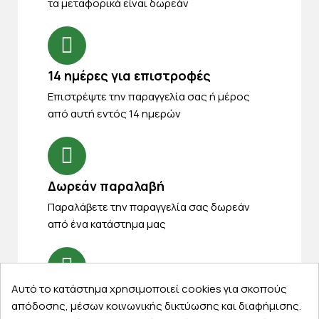
τα μεταφορικά είναι δωρεάν
14 ημέρες για επιστροφές
Eπιστρέψτε την παραγγελία σας ή μέρος
από αυτή εντός 14 ημερών
Δωρεάν παραλαβή
Παραλάβετε την παραγγελία σας δωρεάν
από ένα κατάστημα μας
Αυτό το κατάστημα χρησιμοποιεί cookies για σκοπούς
Express αποστολές
απόδοσης, μέσων κοινωνικής δικτύωσης και διαφήμισης.
Κάντε σήμερα την παραγγελία σας και