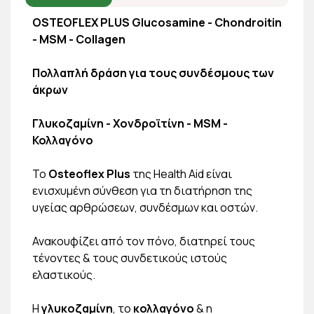
OSTEOFLEX PLUS Glucosamine - Chondroitin
- MSM - Collagen
Πολλαπλή δράση για τους συνδέσμους των
άκρων
Γλυκοζαμίνη - Χονδροϊτίνη - MSM -
Κολλαγόνο
Το
Οsteoflex Plus
της Ηealth Aid είναι
ενισχυμένη σύνθεση για τη διατήρηση της
υγείας αρθρώσεων, συνδέσμων και οστών.
Ανακουφίζει από τον πόνο, διατηρεί τους
τένοντες & τους συνδετικούς ιστούς
ελαστικούς.
Η
γλυκοζαμίνη
, το
κολλαγόνο
& η