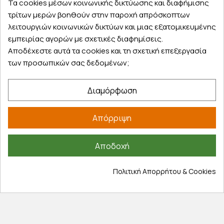
Τα cookies μέσων κοινωνικής δικτύωσης και διαφήμισης
παραλάβετε αύριο στην πόρτα σας
τρίτων μερών βοηθούν στην παροχή απρόσκοπτων
λειτουργιών κοινωνικών δικτύων και μιας εξατομικευμένης
εμπειρίας αγορών με σχετικές διαφημίσεις.
Αποδέχεστε αυτά τα cookies και τη σχετική επεξεργασία
των προσωπικών σας δεδομένων;
Εξυπηρέτηση πελατών
Διαμόρφωση
Λογαριασμός
Τα αγαπημένα μου
Απόρριψη
Τρόποι παραγγελίας
Τρόποι πληρωμής
Αποδοχή
Έξοδα αποστολής
Επιστροφές προϊοντων
Πολιτική Απορρήτου & Cookies
Εξέλιξη παραγγελίας
Πληροφορίες
Επικοινωνία