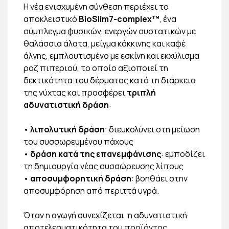
Η νέα ενισχυμένη σύνθεση περιέχει το
αποκλειστικό
BioSlim7-complex™
, ένα
σύμπλεγμα φυσικών, ενεργών συστατικών με
θαλάσσια άλατα, μείγμα κόκκινης και καφέ
άλγης, εμπλουτισμένο με εσκίνη και εκχύλισμα
ροζ πιπεριού, το οποίο αξιοποιεί τη
δεκτικότητα του δέρματος κατά τη διάρκεια
της νύχτας και προσφέρει
τριπλή
αδυνατιστική δράση
:
•
λιπολυτική δράση
: διευκολύνει στη μείωση
του συσσωρευμένου πάχους
•
δράση κατά της επανεμφάνισης
: εμποδίζει
τη δημιουργία νέας συσσώρευσης λίπους
•
αποσυμφορητική δράση
: βοηθάει στην
αποσυμφόρηση από περιττά υγρά.
Όταν η αγωγή συνεχίζεται, η αδυνατιστική
αποτελεσματικότητα του προϊόντος