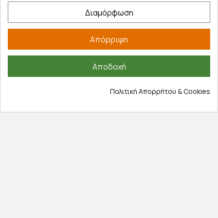
Διαμόρφωση
Εξυπηρέτηση πελατών
Λογαριασμός
Απόρριψη
Τα αγαπημένα μου
Τρόποι παραγγελίας
Αποδοχή
Τρόποι πληρωμής
Έξοδα αποστολής
Πολιτική Απορρήτου & Cookies
Επιστροφές προϊοντων
Εξέλιξη παραγγελίας
Πληροφορίες
Επικοινωνία
Σχετικά με εμάς
Πολιτική απορρήτου
Όροι χρήσης
Cookies