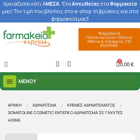
Χρειάζεσαι κάτι Α
ΜΕΣΑ
; Έ
λα
Απευθείας
στα
Φαρμακεία
μας
! Την τιμή που βλέπεις στο e-shop τη βρίσκεις και στα
φαρμακεία μας
!
Φαρμακεία
Παπαναγιώτου Θάλεια
Αθήνα & Χολαργός 210
6560866
0,00 €
ΜΕΝΟΎ
ΑΡΧΙΚΉ
ΑΔΥΝΆΤΙΣΜΑ
ΚΡΈΜΕΣ ΑΔΥΝΑΤΊΣΜΑΤΟΣ
SOMATOLINE COSMETIC ΕΝΤΑΤΙΚΌ ΑΔΥΝΆΤΙΣΜΑ ΣΕ 7 ΝΎΧΤΕΣ
400ML