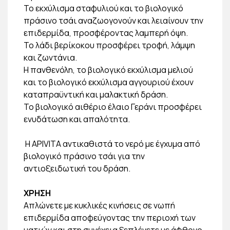
Το εκχύλισμα σταφυλιού και το βιολογικό
πράσινο τσάι αναζωογονούν και λειαίνουν την
επιδερμίδα, προσφέροντας λαμπερή όψη.
Το λάδι βερίκοκου προσφέρει τροφή, λάμψη
και ζωντάνια.
Η πανθενόλη, το βιολογικό εκχύλισμα μελιού
και το βιολογικό εκχύλισμα αγγουριού έχουν
καταπραϋντική και μαλακτική δράση.
Το βιολογικό αιθέριο έλαιο Γεράνι προσφέρει
ενυδάτωση και απαλότητα.
Η APIVITA αντικαθιστά το νερό με έγχυμα από
βιολογικό πράσινο τσάι για την
αντιοξειδωτική του δράση.
ΧΡΗΣΗ
Απλώνετε με κυκλικές κινήσεις σε νωπή
επιδερμίδα αποφεύγοντας την περιοχή των
ματιών και στη συνέχεια ξεπλένετε με άφθονο