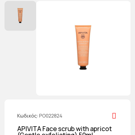
Κωδικός
PO022824
APIVITA Face scrub with apricot
(Gentle exfoliating) 50ml