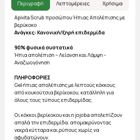
Περιγραφή
Λεπτομέρειες
Χρήσιμα
Apivita Scrub προσώπου Ήπιας Απολέπισης με
βερύκοκο
Ανάγκες: Κανονική/ξηρή επιδερμίδα
90% φυσικά συστατικά
Ήπια απολέπιση – Λείανση και Λάμψη -
Αναζωογόνηση
ΠΛΗΡΟΦΟΡΙΕΣ
Gel ήπιας απολέπισης με λεπτούς κόκκους
από κουκούτσια βερίκοκου, κατάλληλη για
όλους τους τύπους επιδερμίδας.
Οι κόκκοι βερίκοκου και η jojoba απολεπίζουν
απαλά την επιδερμίδα, απομακρύνοντας
νεκρά κύτταρα και ρύπους χωρίς να
αφυδατώνουν.