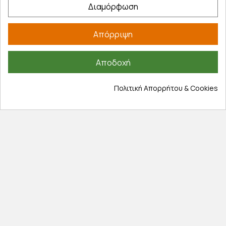
Διαμόρφωση
Τα αγαπημένα μου
Τρόποι παραγγελίας
Απόρριψη
Τρόποι πληρωμής
Έξοδα αποστολής
Αποδοχή
Επιστροφές προϊοντων
Εξέλιξη παραγγελίας
Πολιτική Απορρήτου & Cookies
Πληροφορίες
Επικοινωνία
Σχετικά με εμάς
Πολιτική απορρήτου
Όροι χρήσης
Cookies
Άρθρα
Αποκλειστικές προσφορές