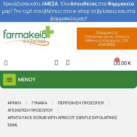
Χρειάζεσαι κάτι Α
ΜΕΣΑ
; Έ
λα
Απευθείας
στα
Φαρμακεία
μας
! Την τιμή που βλέπεις στο e-shop τη βρίσκεις και στα
φαρμακεία μας
!
Φαρμακεία
Παπαναγιώτου Θάλεια
Αθήνα & Χολαργός 210
6560866
0,00 €
ΜΕΝΟΎ
ΑΡΧΙΚΉ
ΓΥΝΑΊΚΑ
ΠΕΡΙΠΟΊΗΣΗ ΠΡΟΣΏΠΟΥ
ΑΠΟΛΈΠΙΣΗ ΠΡΟΣΏΠΟΥ
APIVITA FACE SCRUB WITH APRICOT (GENTLE EXFOLIATING)
50ML