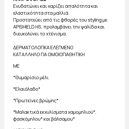
Ενυδατώνει και χαρίζει απαλότητα και
ελαστικότητα στα μαλλιά.
Προστατεύει από τις φθορές του styling με
APISHIELD HS, προλαμβάνει την ψαλίδα και
διευκολύνει το χτένισμα.
ΔΕΡΜΑΤΟΛΟΓΙΚΑ ΕΛΕΓΜΕΝΟ
ΚΑΤΑΛΛΗΛΟ ΓΙΑ ΟΜΟΙΟΠΑΘΗΤΙΚΗ
ΜΕ
*Θυμαρίσιο μέλι
*Ελαιόλαδο*
*Πρωτεϊνες βρώμης*
*Μαλακτικά εκχυλίσματα χαμομηλιού*,
φασκόμηλου* και βάλσαμου*