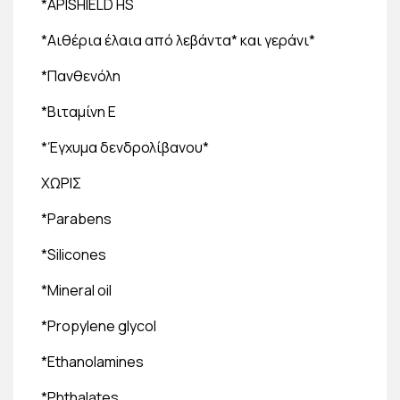
*ΑPISHIELD HS
*Αιθέρια έλαια από λεβάντα* και γεράνι*
*Πανθενόλη
*Βιταμίνη Ε
*Έγχυμα δενδρολίβανου*
ΧΩΡΙΣ
*Parabens
*Silicones
*Mineral oil
*Propylene glycol
*Ethanolamines
*Phthalates