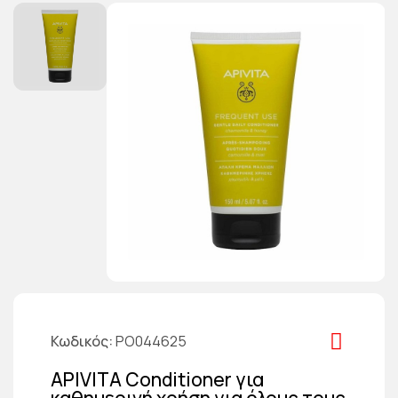
Κωδικός
PO044625
APIVITA Conditioner για
καθημερινή χρήση για όλους τους