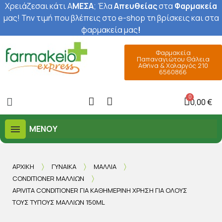
Χρειάζεσαι κάτι Α
ΜΕΣΑ
; Έ
λα
Απευθείας
στα
Φαρμακεία
μας
! Την τιμή που βλέπεις στο e-shop τη βρίσκεις και στα
φαρμακεία μας
!
Φαρμακεία
Παπαναγιώτου Θάλεια
Αθήνα & Χολαργός 210
6560866
0,00 €
ΜΕΝΟΎ
ΑΡΧΙΚΉ
ΓΥΝΑΊΚΑ
ΜΑΛΛΙΆ
CONDITIONER ΜΑΛΛΙΏΝ
APIVITA CONDITIONER ΓΙΑ ΚΑΘΗΜΕΡΙΝΉ ΧΡΉΣΗ ΓΙΑ ΌΛΟΥΣ
ΤΟΥΣ ΤΎΠΟΥΣ ΜΑΛΛΙΏΝ 150ML