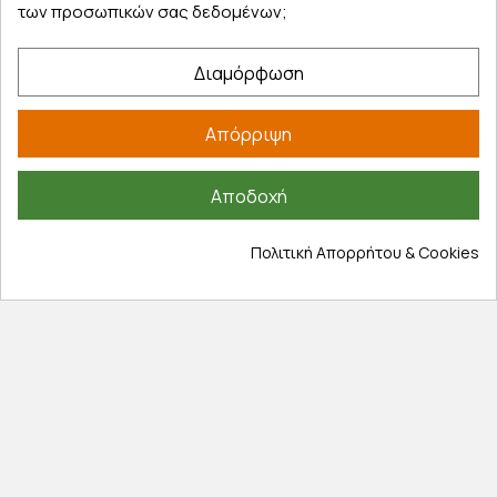
των προσωπικών σας δεδομένων;
Διαμόρφωση
Εξυπηρέτηση πελατών
Λογαριασμός
Απόρριψη
Τα αγαπημένα μου
Τρόποι παραγγελίας
Αποδοχή
Τρόποι πληρωμής
Έξοδα αποστολής
Πολιτική Απορρήτου & Cookies
Επιστροφές προϊοντων
Εξέλιξη παραγγελίας
Πληροφορίες
Επικοινωνία
Σχετικά με εμάς
Πολιτική απορρήτου
Όροι χρήσης