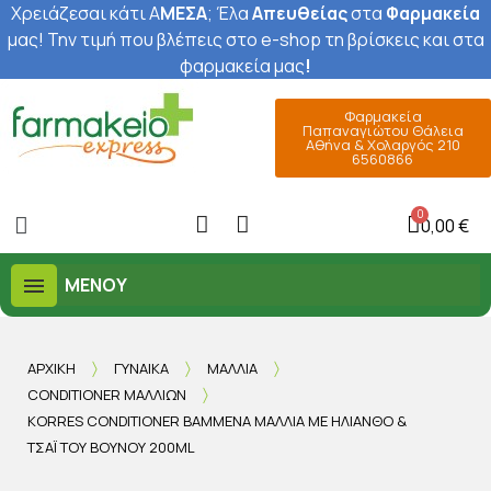
Χρειάζεσαι κάτι Α
ΜΕΣΑ
; Έ
λα
Απευθείας
στα
Φαρμακεία
μας
! Την τιμή που βλέπεις στο e-shop τη βρίσκεις και στα
φαρμακεία μας
!
Φαρμακεία
Παπαναγιώτου Θάλεια
Αθήνα & Χολαργός 210
6560866
0,00 €
ΜΕΝΟΎ
ΑΡΧΙΚΉ
ΓΥΝΑΊΚΑ
ΜΑΛΛΙΆ
CONDITIONER ΜΑΛΛΙΏΝ
KORRES CONDITIONER ΒΑΜΜΈΝΑ ΜΑΛΛΙΆ ΜΕ ΗΛΊΑΝΘΟ &
ΤΣΆΙ ΤΟΥ ΒΟΥΝΟΎ 200ML