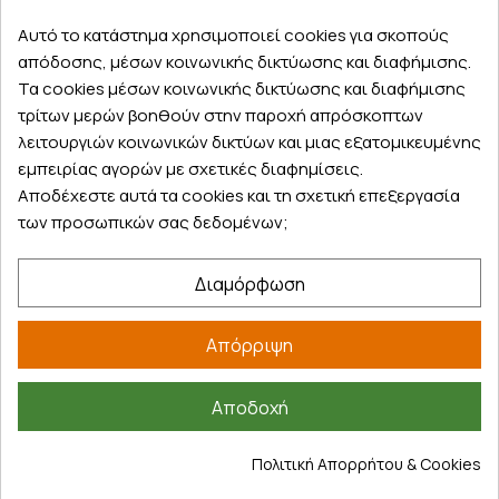
Κάντε σήμερα την παραγγελία σας και
Αυτό το κατάστημα χρησιμοποιεί cookies για σκοπούς
παραλάβετε αύριο στην πόρτα σας
απόδοσης, μέσων κοινωνικής δικτύωσης και διαφήμισης.
Τα cookies μέσων κοινωνικής δικτύωσης και διαφήμισης
τρίτων μερών βοηθούν στην παροχή απρόσκοπτων
λειτουργιών κοινωνικών δικτύων και μιας εξατομικευμένης
εμπειρίας αγορών με σχετικές διαφημίσεις.
Εξυπηρέτηση πελατών
Αποδέχεστε αυτά τα cookies και τη σχετική επεξεργασία
Λογαριασμός
των προσωπικών σας δεδομένων;
Τα αγαπημένα μου
Τρόποι παραγγελίας
Διαμόρφωση
Τρόποι πληρωμής
Έξοδα αποστολής
Απόρριψη
Επιστροφές προϊοντων
Εξέλιξη παραγγελίας
Αποδοχή
Πληροφορίες
Πολιτική Απορρήτου & Cookies
Επικοινωνία