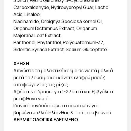
Starch, Hydroxyisohexyl 3-Cyclohexene
Carboxaldehyde, Hydroxypropyl Guar, Lactic
Acid, Linalool,
Niacinamide, Orbignya Speciosa Kernel Oil,
Origanum Dictamnus Extract, Origanum
Majorana Leaf Extract,
Panthenol, Phytantriol, Polyquaternium-37,
Sideritis Syriaca Extract, Sodium Gluceptate.
ΧΡΗΣΗ
Απλώστε τη μαλακτική κρέμα σε νωπά μαλλιά
μετά το λούσιμο και κάνετε ελαφρύ μασάζ
αποφεύγοντας τις ρίζες.
Αφήστε να δράσει για 1-2 λεπτά και ξεβγάλετε
με άφθονο νερό.
Ιδανικά συνδυάστε με το σαμπουάν για
βαμμένα μαλλιά Ηλίανθος & Τσάι του βουνού.
ΔΕΡΜΑΤΟΛΟΓΙΚΑ ΕΛΕΓΜΕΝΟ