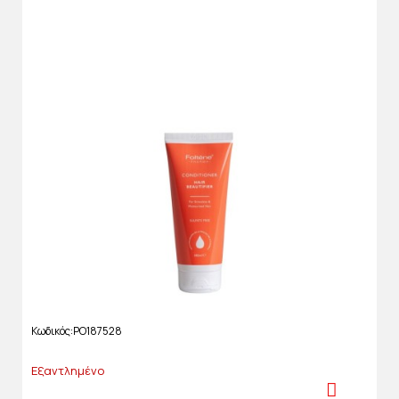
Κωδικός
PO187528
Εξαντλημένο