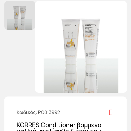
Κωδικός
PO013992
KORRES Conditioner βαμμένα
μαλλιά με ηλίανθο & τσάι του