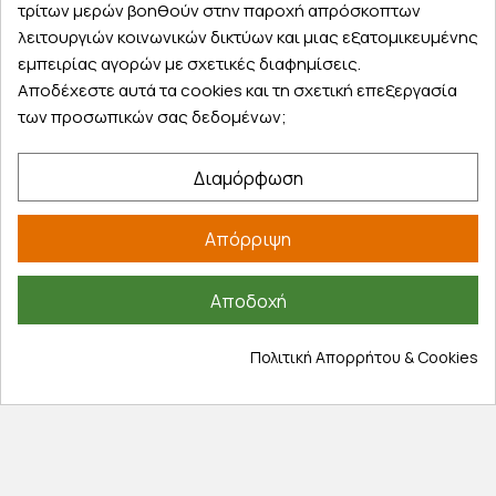
τρίτων μερών βοηθούν στην παροχή απρόσκοπτων
λειτουργιών κοινωνικών δικτύων και μιας εξατομικευμένης
Δωρεάν παραλαβή
εμπειρίας αγορών με σχετικές διαφημίσεις.
Παραλάβετε την παραγγελία σας δωρεάν
Αποδέχεστε αυτά τα cookies και τη σχετική επεξεργασία
από ένα κατάστημα μας
των προσωπικών σας δεδομένων;
Διαμόρφωση
Express αποστολές
Απόρριψη
Κάντε σήμερα την παραγγελία σας και
παραλάβετε αύριο στην πόρτα σας
Αποδοχή
Πολιτική Απορρήτου & Cookies
Εξυπηρέτηση πελατών
Λογαριασμός
Τα αγαπημένα μου