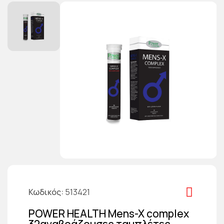
Κωδικός
513421
POWER HEALTH Mens-X complex
32αναβράζουσες ταμπλέτες