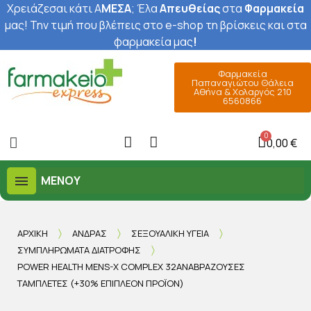
Χρειάζεσαι κάτι Α
ΜΕΣΑ
; Έ
λα
Απευθείας
στα
Φαρμακεία
μας
! Την τιμή που βλέπεις στο e-shop τη βρίσκεις και στα
φαρμακεία μας
!
Φαρμακεία
Παπαναγιώτου Θάλεια
Αθήνα & Χολαργός 210
6560866
0,00 €
ΜΕΝΟΎ
ΑΡΧΙΚΉ
ΆΝΔΡΑΣ
ΣΕΞΟΥΑΛΙΚΉ ΥΓΕΊΑ
ΣΥΜΠΛΗΡΏΜΑΤΑ ΔΙΑΤΡΟΦΉΣ
POWER HEALTH MENS-X COMPLEX 32ΑΝΑΒΡΆΖΟΥΣΕΣ
ΤΑΜΠΛΈΤΕΣ (+30% ΕΠΙΠΛΈΟΝ ΠΡΟΪΌΝ)