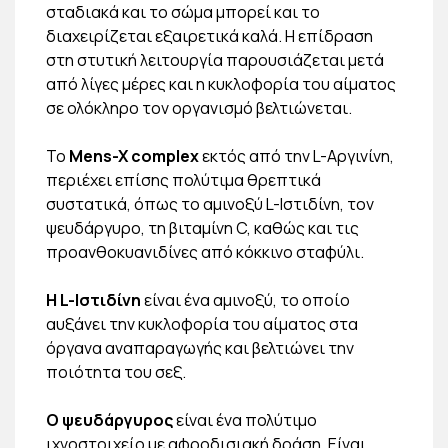
σταδιακά και το σώμα μπορεί και το
διαχειρίζεται εξαιρετικά καλά. Η επίδραση
στη στυτική λειτουργία παρουσιάζεται μετά
από λίγες μέρες και η κυκλοφορία του αίματος
σε ολόκληρο τον οργανισμό βελτιώνεται.
Το
Mens-X complex
εκτός από την L-Αργινίνη,
περιέχει επίσης πολύτιμα θρεπτικά
συστατικά, όπως το αμινοξύ L-Ιστιδίνη, τον
ψευδάργυρο, τη βιταμίνη C, καθώς και τις
προανθοκυανιδίνες από κόκκινο σταφύλι.
Η L-Ιστιδίνη
είναι ένα αμινοξύ, το οποίο
αυξάνει την κυκλοφορία του αίματος στα
όργανα αναπαραγωγής και βελτιώνει την
ποιότητα του σεξ.
Ο ψευδάργυρος
είναι ένα πολύτιμο
ιχνοστοιχείο με αφροδισιακή δράση. Είναι