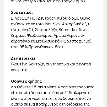
συνολικότερη καλή υγεία του οργανισμού.
Συστατικά:
L-Aργινίνη HCI, Δεξτρόζη, Κιτρικό οξύ, Όξινο
ανθρακικό νάτριο, Ινουλίνη , Ασκορβικό οξύ
(βιταμίνη C), Σουκραλόζη, Βάση L-Ιστιδίνης,
Κιτρικός Ψευδάργυρος, Άρωμα Λεμόνι, β-
καροτένιο 1% Εκχύλισμα κόκκινου σταφυλιού
(min.95% Προανθοκυανιδες).
Δεν περιέχει:
Γλουτένη, λακτόζη, συντηρητικά και τεχνητά
χρώματα.
Οδηγίες χρήσης:
Λαμβάνετε 2 δισκία Mens-X complex την ημέρα,
είτε σε μία δόση και τα δύο μαζί διαλυμένα σε
ένα ποτήρι νερό, είτε σε δύο δόσεις από ένα
δισκίο σε ένα ποτήρι νερό στη διάρκεια της