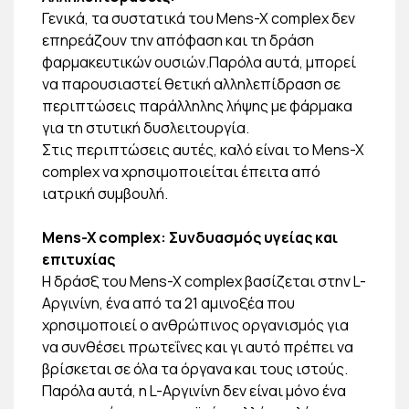
Γενικά, τα συστατικά του Mens-X complex δεν
επηρεάζουν την απόφαση και τη δράση
φαρμακευτικών ουσιών.Παρόλα αυτά, μπορεί
να παρουσιαστεί θετική αλληλεπίδραση σε
περιπτώσεις παράλληλης λήψης με φάρμακα
για τη στυτική δυσλειτουργία.
Στις περιπτώσεις αυτές, καλό είναι το Mens-X
complex να χρησιμοποιείται έπειτα από
ιατρική συμβουλή.
Mens-X complex: Συνδυασμός υγείας και
επιτυχίας
Η δράσξ του Mens-X complex βασίζεται στην L-
Αργινίνη, ένα από τα 21 αμινοξέα που
χρησιμοποιεί ο ανθρώπινος οργανισμός για
να συνθέσει πρωτεΐνες και γι αυτό πρέπει να
βρίσκεται σε όλα τα όργανα και τους ιστούς.
Παρόλα αυτά, η L-Αργινίνη δεν είναι μόνο ένα