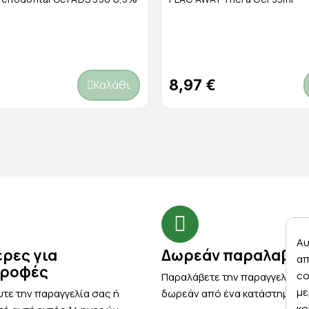
8,97 €
Καλάθι
Αυ
έρες για
Δωρεάν παραλαβή
απ
τροφές
co
Παραλάβετε την παραγγελία σ
με
τε την παραγγελία σας ή
δωρεάν από ένα κατάστημα μ
κο