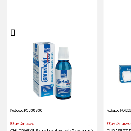
Κωδικός
PO008900
Κωδικός
PO122
Εξαντλημένο
Εξαντλημένο
CHLORHEXIL Extra Mouthwash Στοματικό
CURASEPT Pe