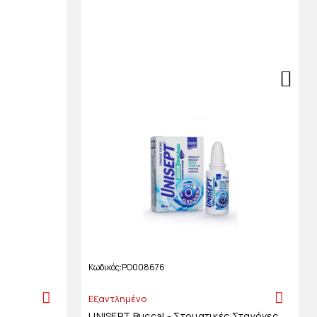
Κωδικός
PO008676
Εξαντλημένο
UNISEPT Buccal - Στοματικές Σταγόνες