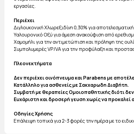
εργασίες.
Περιέχει
Διγλουκονική Χλωρεξιδίνη 0,30% για αποτελεσματικ
Υαλουρονικό Οξύ για άμεση ανακούφιση από ερεθισμ
Χαμομήλι για την αντιμετώπιση και πρόληψη της ουλ
Συμπολυμερές VP/VA για την προφύλαξη και προστα
Πλεονεκτήματα
Δεν περιέχει οινόπνευμα και Parabens με αποτέλ
Κατάλληλο για ασθενείς με Σακχαρωδη Διαβήτη.
Συμβατή με θεραπείες Ομοιοπαθητικής διότι δεν 
Ευχάριστη και δροσερή γευση χωρίς να προκαλεί 
Οδηγίες Χρήσης
Επάλειψη τοπικά για 2-3 φορές την ημέρα με το ειδικ