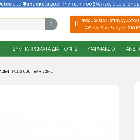
είας
στα
Φαρμακεία
μας
! Την τιμή που βλέπεις στο e-shop
Φαρμακεία Παπαναγιώτου
Αθήνα & Χολαργός 210 
Ί
ΣΥΜΠΛΗΡΏΜΑΤΑ ΔΙΑΤΡΟΦΉΣ
ΦΑΡΜΑΚΕΊΟ
ΆΝΔΡ
ADENT PLUS 030 ΓΈΛΗ 30ML