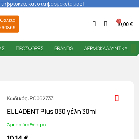
 τη βρίσκεις και στα φαρμακεία μας
!
 Θάλεια
0,00 €
6560866
ΑΣ
ΠΡΟΣΦΟΡΈΣ
BRANDS
ΔΕΡΜΟΚΑΛΛΥΝΤΙΚΆ
Κωδικός
PO062733
ELLADENT Plus 030 γέλη 30ml
Άμεσα διαθέσιμο
10,14 €