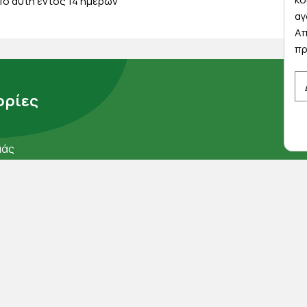
ό αυτή εντός 14 ημερών
αγ
Απ
πρ
ρίες
μάς
ορρήτου