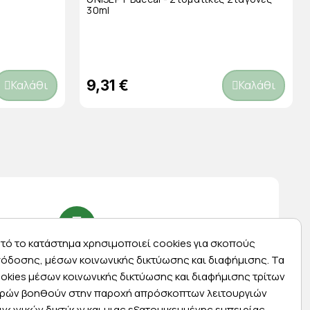
30ml
9,31 €
Καλάθι
Καλάθι
τό το κατάστημα χρησιμοποιεί cookies για σκοπούς
Express αποστολές
όδοσης, μέσων κοινωνικής δικτύωσης και διαφήμισης. Τα
okies μέσων κοινωνικής δικτύωσης και διαφήμισης τρίτων
ας
Κάντε σήμερα την παραγγελία σας και
ρών βοηθούν στην παροχή απρόσκοπτων λειτουργιών
ας
παραλάβετε αύριο στην πόρτα σας
ινωνικών δικτύων και μιας εξατομικευμένης εμπειρίας