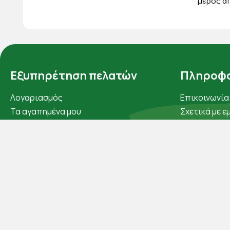
μέρος απ
Εξυπηρέτηση πελατών
Πληροφο
Λογαριασμός
Επικοινωνία
Τα αγαπημένα μου
Σχετικά με ε
Τρόποι παραγγελίας
Πολιτική απ
Τρόποι πληρωμής
Όροι χρήσης
Έξοδα αποστολής
Cookies
Επιστροφές προϊοντων
Άρθρα
Εξέλιξη παραγγελίας