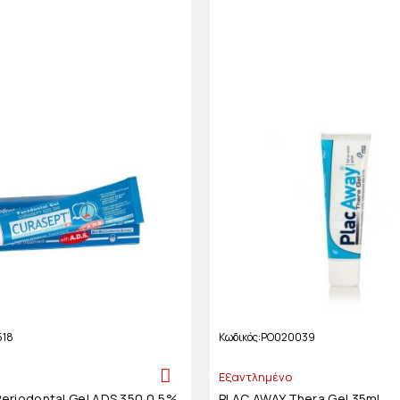
518
Κωδικός
PO020039
Εξαντλημένο
riodontal Gel ADS 350 0,5%
PLAC AWAY Thera Gel 35ml