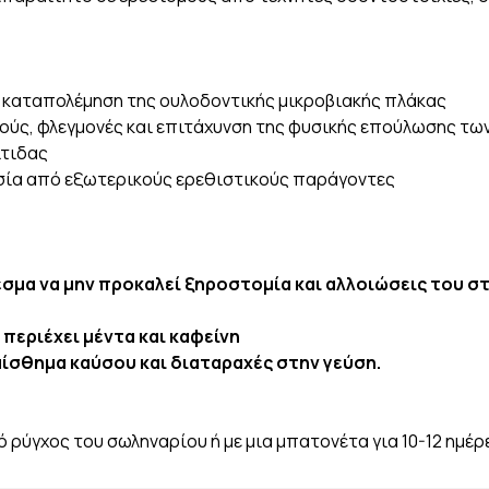
ή καταπολέμηση της ουλοδοντικής μικροβιακής πλάκας
ούς, φλεγμονές και επιτάχυνση της φυσικής επούλωσης τ
ίτιδας
σία από εξωτερικούς ερεθιστικούς παράγοντες
εσμα να μην προκαλεί ξηροστομία και αλλοιώσεις του 
περιέχει μέντα και καφείνη
αίσθημα καύσου και διαταραχές στην γεύση.
ό ρύγχος του σωληναρίου ή με μια μπατονέτα για 10-12 ημέρ