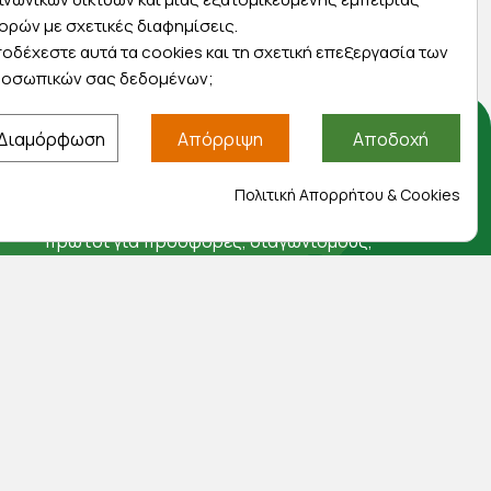
ορών με σχετικές διαφημίσεις.
οδέχεστε αυτά τα cookies και τη σχετική επεξεργασία των
οσωπικών σας δεδομένων;
Διαμόρφωση
Απόρριψη
Αποδοχή
Αποκλειστικές προσφορές
Πολιτική Απορρήτου & Cookies
Εγγραφείτε με το email σας για να ενημερώνεστε
πρώτοι για προσφορές, διαγωνισμούς,
εκπτωτικούς κωδικούς και μοναδικά δώρα!
Βρείτε μας στα social