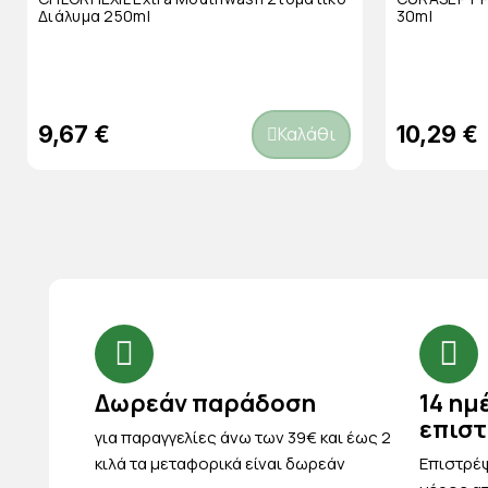
Διάλυμα 250ml
30ml
9,67 €
10,29 €
Καλάθι
Δωρεάν παράδοση
14 ημ
επισ
για παραγγελίες άνω των 39€ και έως 2
κιλά τα μεταφορικά είναι δωρεάν
Eπιστρέψ