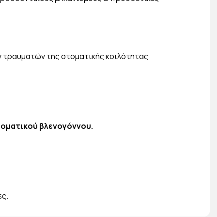
ων τραυματών της στοματικής κοιλότητας
στοματικού βλενογόννου.
ες.