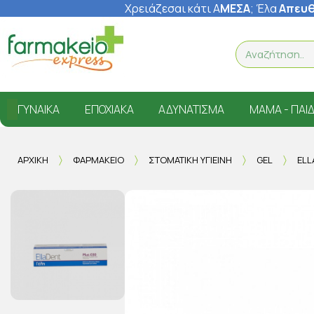
Χρειάζεσαι κάτι Α
ΜΕΣΑ
; Έ
λα
Απευθ
ΓΥΝΑΊΚΑ
ΕΠΟΧΙΑΚΆ
ΑΔΥΝΆΤΙΣΜΑ
ΜΑΜΆ - ΠΑΙΔ
ΑΡΧΙΚΉ
ΦΑΡΜΑΚΕΊΟ
ΣΤΟΜΑΤΙΚΉ ΥΓΙΕΙΝΉ
GEL
ELL