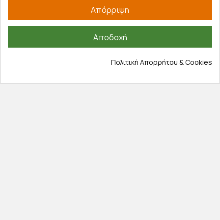
Λογαριασμός
Απόρριψη
Τα αγαπημένα μου
Τρόποι παραγγελίας
Αποδοχή
Τρόποι πληρωμής
Έξοδα αποστολής
Πολιτική Απορρήτου & Cookies
Επιστροφές προϊοντων
Εξέλιξη παραγγελίας
Πληροφορίες
Επικοινωνία
Σχετικά με εμάς
Πολιτική απορρήτου
Όροι χρήσης
Cookies
Άρθρα
Αποκλειστικές προσφορές