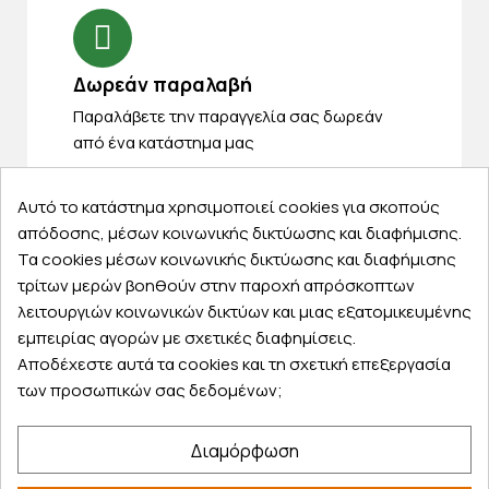
Δωρεάν παραλαβή
Παραλάβετε την παραγγελία σας δωρεάν
από ένα κατάστημα μας
Αυτό το κατάστημα χρησιμοποιεί cookies για σκοπούς
απόδοσης, μέσων κοινωνικής δικτύωσης και διαφήμισης.
Express αποστολές
Τα cookies μέσων κοινωνικής δικτύωσης και διαφήμισης
τρίτων μερών βοηθούν στην παροχή απρόσκοπτων
Κάντε σήμερα την παραγγελία σας και
λειτουργιών κοινωνικών δικτύων και μιας εξατομικευμένης
παραλάβετε αύριο στην πόρτα σας
εμπειρίας αγορών με σχετικές διαφημίσεις.
Αποδέχεστε αυτά τα cookies και τη σχετική επεξεργασία
των προσωπικών σας δεδομένων;
Εξυπηρέτηση πελατών
Διαμόρφωση