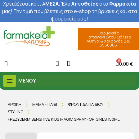
Χρειάζεσαι κάτι Α
ΜΕΣΑ
; Έ
λα
Απευθείας
στα
Φαρμακεία
μας
! Την τιμή που βλέπεις στο e-shop τη βρίσκεις και στα
φαρμακεία μας
!
Φαρμακεία
Παπαναγιώτου Θάλεια
Αθήνα & Χολαργός 210
6560866
0,00 €
ΜΕΝΟΎ
ΑΡΧΙΚΉ
ΜΑΜΆ - ΠΑΙΔΊ
ΦΡΟΝΤΊΔΑ ΠΑΙΔΙΟΎ
STYLING
FREZYDERM SENSITIVE KIDS MAGIC SPRAY FOR GIRLS 150ML