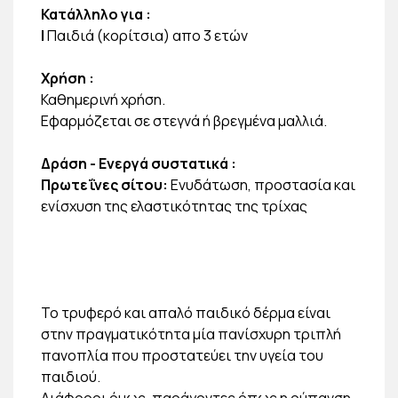
Κατάλληλο για
:
|
Παιδιά (κορίτσια) απο 3 ετών
Χρήση
:
Καθημερινή χρήση.
Εφαρμόζεται σε στεγνά ή βρεγμένα μαλλιά.
Δράση - Ενεργά συστατικά
:
Πρωτεΐνες σίτου:
Ενυδάτωση, προστασία και
ενίσχυση της ελαστικότητας της τρίχας
Το τρυφερό και απαλό παιδικό δέρμα είναι
στην πραγματικότητα μία πανίσχυρη τριπλή
πανοπλία που προστατεύει την υγεία του
παιδιού.
Διάφοροι όμως, παράγοντες όπως η ρύπανση,