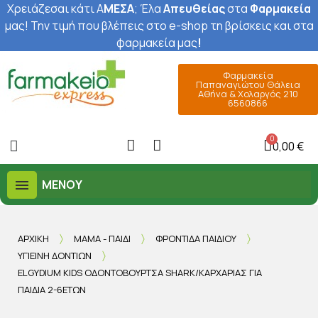
Χρειάζεσαι κάτι Α
ΜΕΣΑ
; Έ
λα
Απευθείας
στα
Φαρμακεία
μας
! Την τιμή που βλέπεις στο e-shop τη βρίσκεις και στα
φαρμακεία μας
!
Φαρμακεία
Παπαναγιώτου Θάλεια
Αθήνα & Χολαργός 210
6560866
0,00 €
ΜΕΝΟΎ
ΑΡΧΙΚΉ
ΜΑΜΆ - ΠΑΙΔΊ
ΦΡΟΝΤΊΔΑ ΠΑΙΔΙΟΎ
ΥΓΙΕΙΝΉ ΔΟΝΤΙΏΝ
ELGYDIUM KIDS ΟΔΟΝΤΌΒΟΥΡΤΣΑ SHARK/ΚΑΡΧΑΡΊΑΣ ΓΙΑ
ΠΑΙΔΙΆ 2-6ΕΤΏΝ