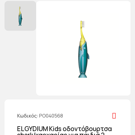
Κωδικός
PO040568
ELGYDIUM Kids οδοντόβουρτσα
shark/καρχαρίας για παιδιά 2-