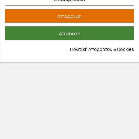
Πληροφορίες
Απόρριψη
Επικοινωνία
Σχετικά με εμάς
Αποδοχή
Πολιτική απορρήτου
Όροι χρήσης
Πολιτική Απορρήτου & Cookies
Cookies
Άρθρα
Αποκλειστικές προσφορές
Εγγραφείτε με το email σας για να ενημερώνεστε
πρώτοι για προσφορές, διαγωνισμούς, εκπτωτικούς
κωδικούς και μοναδικά δώρα!