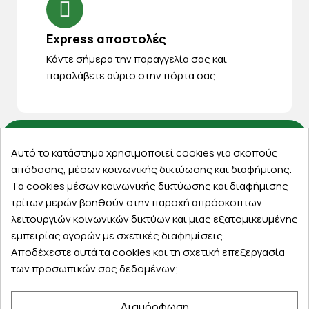
Express αποστολές
Κάντε σήμερα την παραγγελία σας και
παραλάβετε αύριο στην πόρτα σας
Αυτό το κατάστημα χρησιμοποιεί cookies για σκοπούς
Εξυπηρέτηση πελατών
απόδοσης, μέσων κοινωνικής δικτύωσης και διαφήμισης.
Τα cookies μέσων κοινωνικής δικτύωσης και διαφήμισης
Λογαριασμός
τρίτων μερών βοηθούν στην παροχή απρόσκοπτων
Τα αγαπημένα μου
λειτουργιών κοινωνικών δικτύων και μιας εξατομικευμένης
Τρόποι παραγγελίας
εμπειρίας αγορών με σχετικές διαφημίσεις.
Τρόποι πληρωμής
Αποδέχεστε αυτά τα cookies και τη σχετική επεξεργασία
Έξοδα αποστολής
των προσωπικών σας δεδομένων;
Επιστροφές προϊοντων
Εξέλιξη παραγγελίας
Διαμόρφωση