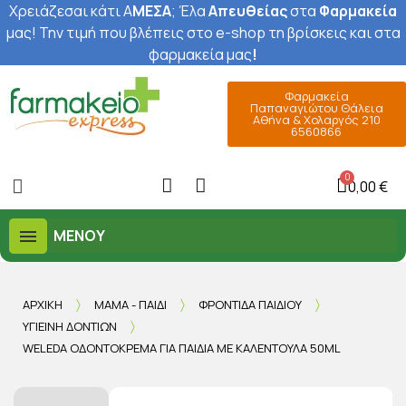
Χρειάζεσαι κάτι Α
ΜΕΣΑ
; Έ
λα
Απευθείας
στα
Φαρμακεία
μας
! Την τιμή που βλέπεις στο e-shop τη βρίσκεις και στα
φαρμακεία μας
!
Φαρμακεία
Παπαναγιώτου Θάλεια
Αθήνα & Χολαργός 210
6560866
0,00 €
ΜΕΝΟΎ
ΑΡΧΙΚΉ
ΜΑΜΆ - ΠΑΙΔΊ
ΦΡΟΝΤΊΔΑ ΠΑΙΔΙΟΎ
ΥΓΙΕΙΝΉ ΔΟΝΤΙΏΝ
WELEDA ΟΔΟΝΤΌΚΡΕΜΑ ΓΙΑ ΠΑΙΔΙΆ ΜΕ ΚΑΛΈΝΤΟΥΛΑ 50ML