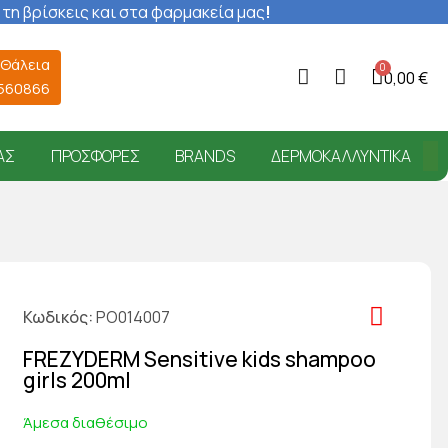
 τη βρίσκεις και στα φαρμακεία μας
!
 Θάλεια
0,00 €
6560866
ΑΣ
ΠΡΟΣΦΟΡΈΣ
BRANDS
ΔΕΡΜΟΚΑΛΛΥΝΤΙΚΆ
Κωδικός
PO014007
FREZYDERM Sensitive kids shampoo
girls 200ml
Άμεσα διαθέσιμο