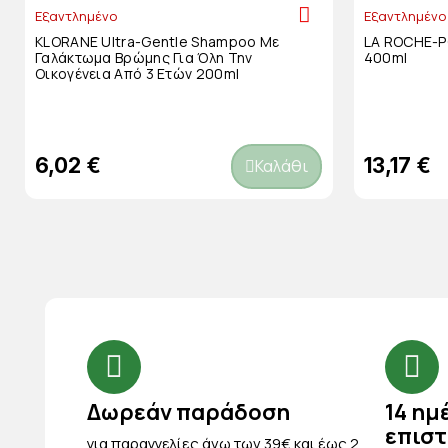
Εξαντλημένο
Εξαντλημένο
KLORANE Ultra-Gentle Shampoo Με
LA ROCHE-POSA
Γαλάκτωμα Βρώμης Για Όλη Την
400ml
Οικογένεια Από 3 Ετών 200ml
6,02 €
13,17 €
Καλάθι
Δωρεάν παράδοση
14 ημ
επισ
για παραγγελίες άνω των 39€ και έως 2