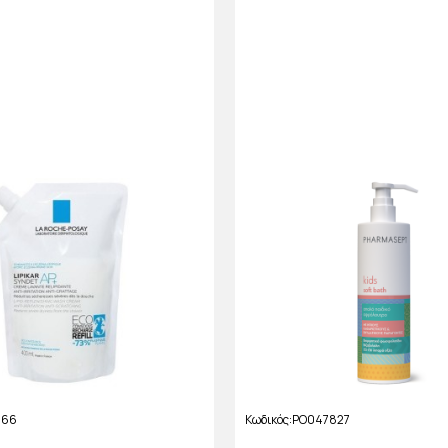
966
Κωδικός
PO047827