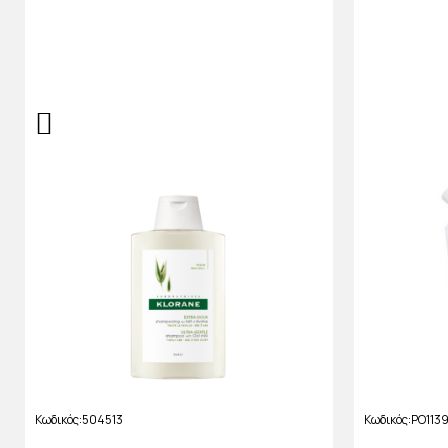
Κωδικός
504513
Κωδικός
PO113