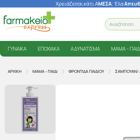
Χρειάζεσαι κάτι Α
ΜΕΣΑ
; Έ
λα
Απευθ
ΓΥΝΑΊΚΑ
ΕΠΟΧΙΑΚΆ
ΑΔΥΝΆΤΙΣΜΑ
ΜΑΜΆ - ΠΑΙΔ
ΑΡΧΙΚΉ
ΜΑΜΆ - ΠΑΙΔΊ
ΦΡΟΝΤΊΔΑ ΠΑΙΔΙΟΎ
ΣΑΜΠΟΥΆΝ/