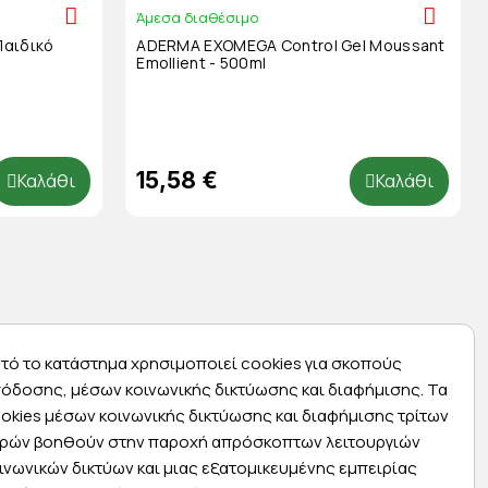
Άμεσα διαθέσιμο
Παιδικό
ADERMA EXOMEGA Control Gel Moussant
Emollient - 500ml
15,58 €
Καλάθι
Καλάθι
τό το κατάστημα χρησιμοποιεί cookies για σκοπούς
όδοσης, μέσων κοινωνικής δικτύωσης και διαφήμισης. Τα
okies μέσων κοινωνικής δικτύωσης και διαφήμισης τρίτων
ρών βοηθούν στην παροχή απρόσκοπτων λειτουργιών
Express αποστολές
ινωνικών δικτύων και μιας εξατομικευμένης εμπειρίας
ας
Κάντε σήμερα την παραγγελία σας και