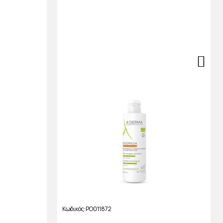
Κωδικός
PO011872