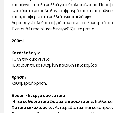
και αφήνει απαλά μαλλιά για εύκολο χτένισμα. Προσ
ενισχύει το μικροβιολογικό φραγμό και καταπραΰνει
και προσφέρει στα μαλλιά όγκο και λάμψη.
Δημιουργεί πλούσιο αφρό που κάνει το λούσιμο “παιχ
Έχει ουδέτερο pH και δεν ερεθίζει τα μάτια!
200ml
Κατάλληλο για
:
|
Όλη την οικογένεια
| Ευαίσθητη, ερεθισμένη παιδική επιδερμίδα
Χρήση
:
Καθημερινή χρήση.
Δράση - Ενεργά συστατικά
:
Ήπια καθαριστικά φυσικής προέλευσης:
Βαθύς κα
Φυτικά εκχυλίσματα:
Αντιερεθιστική και καταπραϋ