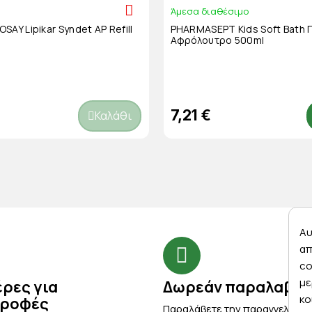
Άμεσα διαθέσιμο
Y Lipikar Syndet AP Refill
PHARMASEPT Kids Soft Bath 
Αφρόλουτρο 500ml
7,21 €
Καλάθι
Αυ
απ
co
με
έρες για
Δωρεάν παραλαβή
κο
τροφές
Παραλάβετε την παραγγελία σ