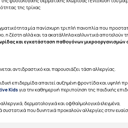
της φυσιολογικής δερματικής χλωρίδας | Eνίσχυση του μι
κότητας της τρίχας
αγματικότητα μία πανίσχυρη τριπλή πανοπλία που προστατε
 η ζέστη αλλά και τα ακατάλληλα καλλυντικά αποτελούν την
ωρίδας και εγκατάσταση παθογόνων μικροοργανισμών 
ίνεται αντιδραστικό και παρουσιάζει τάση αλλεργίας.
αιδική επιδερμίδα απαιτεί αυξημένη φροντίδα και υψηλή 
tive Kids
για την καθημερινή περιποίηση της παιδικής επι
οαλλεργικά, δερματολογικά και οφθαλμολογικά ελεγμένα,
ά συστατικά που δυνητικά προκαλούν αλλεργίες στην ευαί