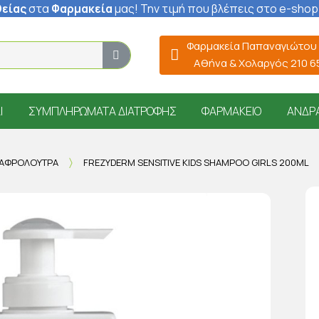
είας
στα
Φαρμακεία
μας
! Την τιμή που βλέπεις στο e-shop
Φαρμακεία Παπαναγιώτου
Αθήνα & Χολαργός 210 
Ί
ΣΥΜΠΛΗΡΏΜΑΤΑ ΔΙΑΤΡΟΦΉΣ
ΦΑΡΜΑΚΕΊΟ
ΆΝΔΡ
 ΑΦΡΌΛΟΥΤΡΑ
FREZYDERM SENSITIVE KIDS SHAMPOO GIRLS 200ML