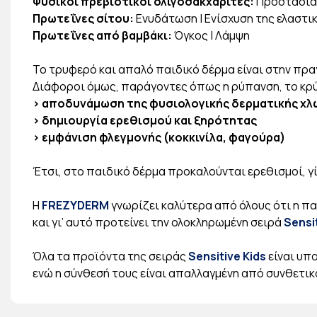
Φυσικοί πρεβιοτικοί ολιγοσακχαρίτες:
Προστασία 
Πρωτεΐνες σίτου:
Ενυδάτωση | Ενίσχυση της ελαστι
Πρωτεΐνες από βαμβάκι:
Όγκος | Λάμψη
Το τρυφερό και απαλό παιδικό δέρμα είναι στην πρ
Διάφοροι όμως, παράγοντες όπως η ρύπανση, το κρύο,
> αποδυνάμωση της φυσιολογικής δερματικής χλ
> δημιουργία ερεθισμού και ξηρότητας
> εμφάνιση φλεγμονής (κοκκινίλα, φαγούρα)
Έτσι, στο παιδικό δέρμα προκαλούνται ερεθισμοί, γ
Η
FREZYDERM
γνωρίζει καλύτερα από όλους ότι η π
και γι’ αυτό προτείνει την ολοκληρωμένη σειρά
Sensi
Όλα τα προϊόντα της σειράς
Sensitive Kids
είναι υπ
ενώ η σύνθεσή τους είναι απαλλαγμένη από συνθετικ