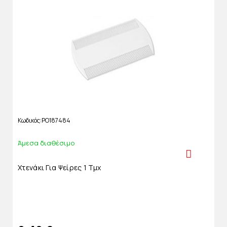
Κωδικός
PO187484
Άμεσα διαθέσιμο
Χτενάκι Για Ψείρες 1 Τμχ