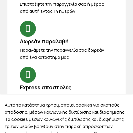
Eπιστρέψτε την παραγγελία σας ή μέρος
από αυτή εντός 14 ημερών
Δωρεάν παραλαβή
Παραλάβετε την παραγγελία σας δωρεάν
από ένα κατάστημα μας
Express αποστολές
Κάντε σήμερα την παραγγελία σας και
παραλάβετε αύριο στην πόρτα σας
Αυτό το κατάστημα χρησιμοποιεί cookies για σκοπούς
απόδοσης, μέσων κοινωνικής δικτύωσης και διαφήμισης.
Τα cookies μέσων κοινωνικής δικτύωσης και διαφήμισης
τρίτων μερών βοηθούν στην παροχή απρόσκοπτων