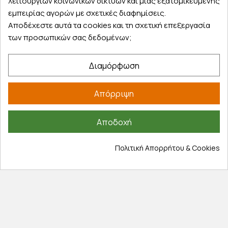
λειτουργιών κοινωνικών δικτύων και μιας εξατομικευμένης
Εξυπηρέτηση πελατών
εμπειρίας αγορών με σχετικές διαφημίσεις.
Αποδέχεστε αυτά τα cookies και τη σχετική επεξεργασία
Λογαριασμός
των προσωπικών σας δεδομένων;
Τα αγαπημένα μου
Τρόποι παραγγελίας
Διαμόρφωση
Τρόποι πληρωμής
Έξοδα αποστολής
Απόρριψη
Επιστροφές προϊοντων
Εξέλιξη παραγγελίας
Αποδοχή
Πληροφορίες
Πολιτική Απορρήτου & Cookies
Επικοινωνία
Σχετικά με εμάς
Πολιτική απορρήτου
Όροι χρήσης
Cookies
Άρθρα