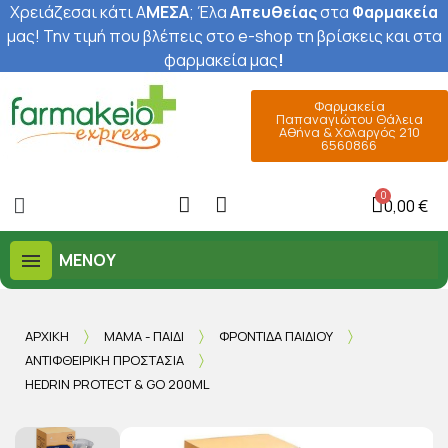
Χρειάζεσαι κάτι Α
ΜΕΣΑ
; Έ
λα
Απευθείας
στα
Φαρμακεία
μας
! Την τιμή που βλέπεις στο e-shop τη βρίσκεις και στα
φαρμακεία μας
!
Φαρμακεία
Παπαναγιώτου Θάλεια
Αθήνα & Χολαργός 210
6560866
0,00 €
ΜΕΝΟΎ
ΑΡΧΙΚΉ
ΜΑΜΆ - ΠΑΙΔΊ
ΦΡΟΝΤΊΔΑ ΠΑΙΔΙΟΎ
ΑΝΤΙΦΘΕΙΡΙΚΉ ΠΡΟΣΤΑΣΊΑ
HEDRIN PROTECT & GO 200ML