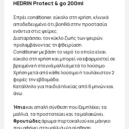
HEDRIN Protect & go 200ml
Σπρέι conditioner, εύκολο στη χρήση, κλινικά
αποδεδειγμένο ότι βοηθά στην προστασία
ενάντια στις ψείρες.
Διαταράσσει τον κύκλο ζωής των ψειρών,
προλαμβάνοντας τη φθειρίαση.
Conditioner με βάση το νερό το οποίο είναι
εύκολο στη χρήση και μπορεί να εφαρμοστεί σε
βρεγμένα ή στεγνά μαλλιά μετά το λούσιμο.
Χρήση μετά από κάθε λούσιμο ή τουλάχιστον 2
φορές την εβδομάδα.
Κατάλληλο για παιδιά ηλικίας από 6 μηνών και
άνω.
Ήπια
και απαλή σύνθεση που ξεμπλέκει τα
μαλλιά, τα προστατεύει και τα μαλακώνει.
Φρουτώδες
άρωμα πορτοκαλιού και μάνγκο
που αφήνει στα μαλλιά μία αίσθηση