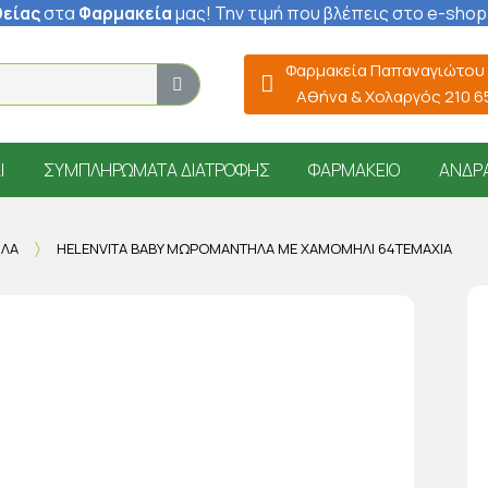
είας
στα
Φαρμακεία
μας
! Την τιμή που βλέπεις στο e-shop
Φαρμακεία Παπαναγιώτου
Αθήνα & Χολαργός 210 
Ί
ΣΥΜΠΛΗΡΏΜΑΤΑ ΔΙΑΤΡΟΦΉΣ
ΦΑΡΜΑΚΕΊΟ
ΆΝΔΡ
ΛΑ
HELENVITA BABY ΜΩΡΟΜΆΝΤΗΛΑ ΜΕ ΧΑΜΟΜΉΛΙ 64ΤΕΜΆΧΙΑ