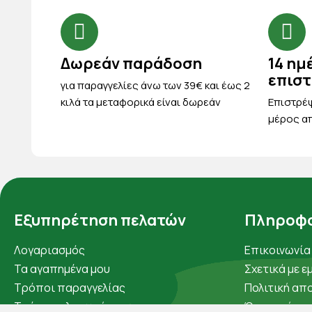
Δωρεάν παράδοση
14 ημ
επισ
για παραγγελίες άνω των 39€ και έως 2
κιλά τα μεταφορικά είναι δωρεάν
Eπιστρέψ
μέρος απ
Εξυπηρέτηση πελατών
Πληροφο
Λογαριασμός
Επικοινωνία
Τα αγαπημένα μου
Σχετικά με ε
Τρόποι παραγγελίας
Πολιτική απ
Τρόποι πληρωμής
Όροι χρήσης