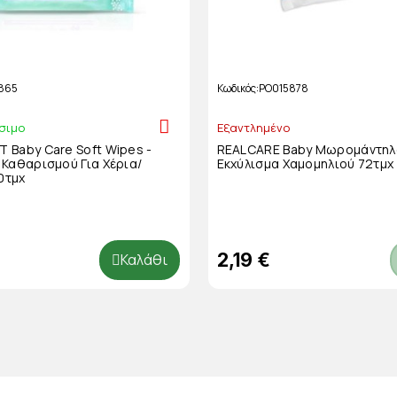
865
Κωδικός
PO015878
σιμο
Εξαντλημένο
 Baby Care Soft Wipes -
REALCARE Baby Μωρομάντηλ
Καθαρισμού Για Χέρια/
Εκχύλισμα Χαμομηλιού 72τμχ
0τμχ
2,19 €
Καλάθι