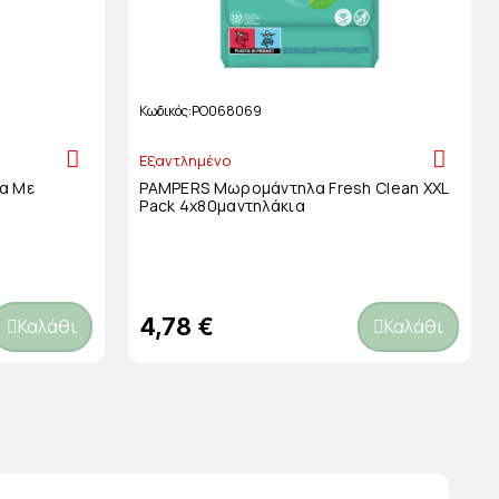
Κωδικός
PO068069
Εξαντλημένο
α Με
PAMPERS Μωρομάντηλα Fresh Clean XXL
Pack 4x80μαντηλάκια
4,78 €
Καλάθι
Καλάθι