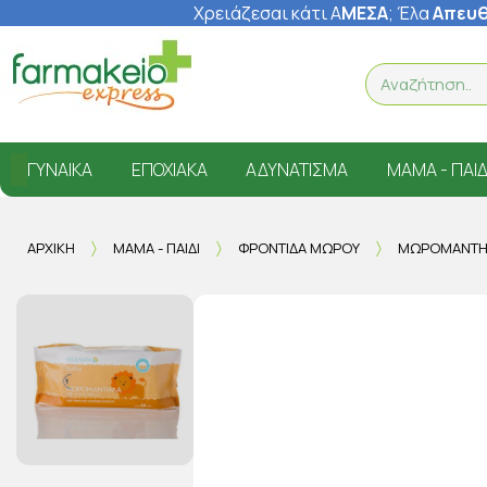
Χρειάζεσαι κάτι Α
ΜΕΣΑ
; Έ
λα
Απευθ
ΓΥΝΑΊΚΑ
ΕΠΟΧΙΑΚΆ
ΑΔΥΝΆΤΙΣΜΑ
ΜΑΜΆ - ΠΑΙΔ
ΑΡΧΙΚΉ
ΜΑΜΆ - ΠΑΙΔΊ
ΦΡΟΝΤΊΔΑ ΜΩΡΟΎ
ΜΩΡΟΜΆΝΤΗ