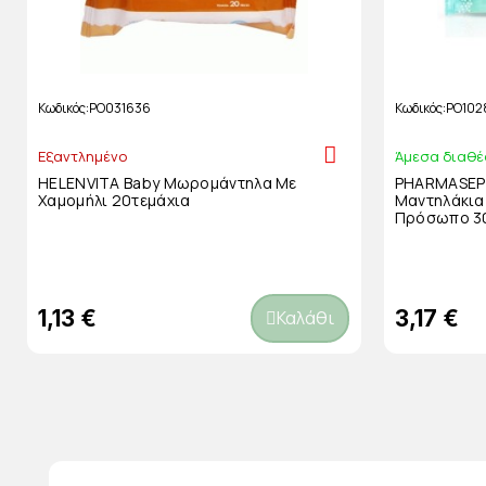
Κωδικός
PO031636
Κωδικός
PO102
Εξαντλημένο
Άμεσα διαθέ
HELENVITA Baby Μωρομάντηλα Με
PHARMASEPT
Χαμομήλι 20τεμάχια
Μαντηλάκια 
Πρόσωπο 3
1,13 €
3,17 €
Καλάθι