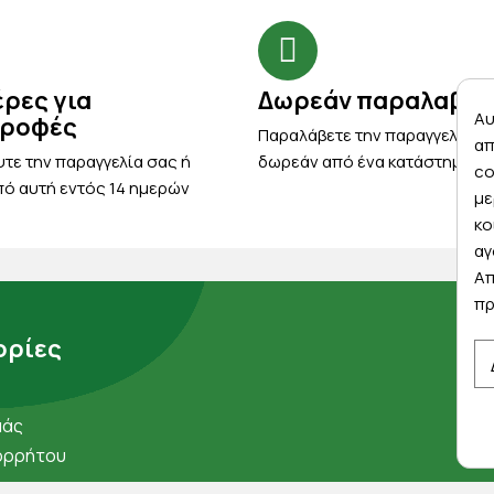
έρες για
Δωρεάν παραλαβή
Αυ
τροφές
Παραλάβετε την παραγγελία σ
απ
τε την παραγγελία σας ή
δωρεάν από ένα κατάστημα μ
co
ό αυτή εντός 14 ημερών
με
κο
αγ
Απ
πρ
ρίες
μάς
ορρήτου