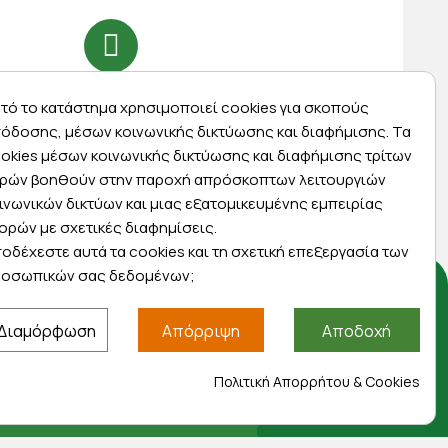
Express αποστολές
τό το κατάστημα χρησιμοποιεί cookies για σκοπούς
ας
Κάντε σήμερα την παραγγελία σας και
όδοσης, μέσων κοινωνικής δικτύωσης και διαφήμισης. Τα
ας
παραλάβετε αύριο στην πόρτα σας
okies μέσων κοινωνικής δικτύωσης και διαφήμισης τρίτων
ρών βοηθούν στην παροχή απρόσκοπτων λειτουργιών
ινωνικών δικτύων και μιας εξατομικευμένης εμπειρίας
ορών με σχετικές διαφημίσεις.
οδέχεστε αυτά τα cookies και τη σχετική επεξεργασία των
οσωπικών σας δεδομένων;
Αποκλειστικές προσφορές
Διαμόρφωση
Απόρριψη
Αποδοχή
Εγγραφείτε με το email σας για να ενημερώνεστε
Πολιτική Απορρήτου & Cookies
πρώτοι για προσφορές, διαγωνισμούς,
εκπτωτικούς κωδικούς και μοναδικά δώρα!