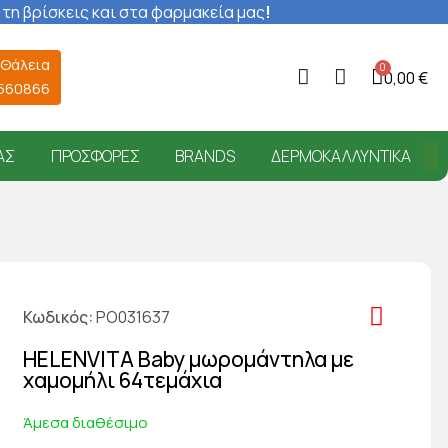
 τη βρίσκεις και στα φαρμακεία μας
!
 Θάλεια
0,00 €
6560866
ΑΣ
ΠΡΟΣΦΟΡΈΣ
BRANDS
ΔΕΡΜΟΚΑΛΛΥΝΤΙΚΆ
Κωδικός
PO031637
HELENVITA Baby μωρομάντηλα με
χαμομήλι 64τεμάχια
Άμεσα διαθέσιμο