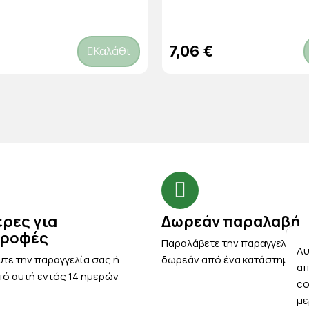
7,06 €
Καλάθι
έρες για
Δωρεάν παραλαβή
τροφές
Παραλάβετε την παραγγελία σ
Αυ
τε την παραγγελία σας ή
δωρεάν από ένα κατάστημα μ
απ
ό αυτή εντός 14 ημερών
co
με