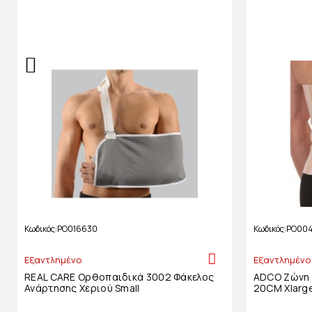
Κωδικός
PO016630
Κωδικός
PO004
Εξαντλημένο
Εξαντλημένο
REAL CARE Ορθοπαιδικά 3002 Φάκελος
ADCO Ζώνη 
Ανάρτησης Χεριού Small
20CM Xlarg