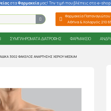
είας
στα
Φαρμακεία
μας
! Την τιμή που βλέπεις στο e-shop
Φαρμακεία Παπαναγιώτου
Αθήνα & Χολαργός 210 
Ί
ΣΥΜΠΛΗΡΏΜΑΤΑ ΔΙΑΤΡΟΦΉΣ
ΦΑΡΜΑΚΕΊΟ
ΆΝΔΡ
ΙΔΙΚΆ 3002 ΦΆΚΕΛΟΣ ΑΝΆΡΤΗΣΗΣ ΧΕΡΙΟΎ MEDIUM