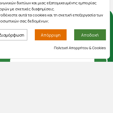
ινωνικών δικτύων και μιας εξατομικευμένης εμπειρίας
ορών με σχετικές διαφημίσεις.
οδέχεστε αυτά τα cookies και τη σχετική επεξεργασία των
οσωπικών σας δεδομένων;
Αποκλειστικές προσφορές
Διαμόρφωση
Απόρριψη
Αποδοχή
Εγγραφείτε με το email σας για να ενημερώνεστε
πρώτοι για προσφορές, διαγωνισμούς,
Πολιτική Απορρήτου & Cookies
εκπτωτικούς κωδικούς και μοναδικά δώρα!
Βρείτε μας στα social