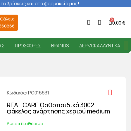
 τη βρίσκεις και στα φαρμακεία μας
!
 Θάλεια
0,00 €
6560866
ΑΣ
ΠΡΟΣΦΟΡΈΣ
BRANDS
ΔΕΡΜΟΚΑΛΛΥΝΤΙΚΆ
Κωδικός
PO016631
REAL CARE Ορθοπαιδικά 3002
φάκελος ανάρτησης χεριού medium
Άμεσα διαθέσιμο