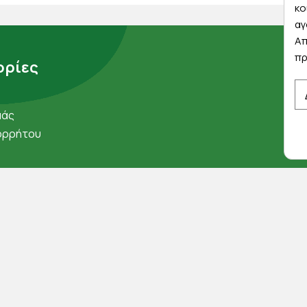
κο
αγ
Απ
πρ
ρίες
μάς
ορρήτου