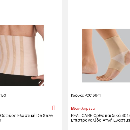
150
Κωδικός
PO016641
Εξαντλημένο
Οσφύος Ελαστική De Seze
REAL CARE Ορθοπαιδικά 301
e
Επιστραγαλίδα Απλή Ελαστικ