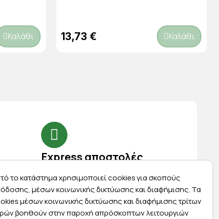
13,73 €
Καλάθι
Καλάθι
Express αποστολές
ας
Κάντε σήμερα την παραγγελία σας και
τό το κατάστημα χρησιμοποιεί cookies για σκοπούς
ας
παραλάβετε αύριο στην πόρτα σας
όδοσης, μέσων κοινωνικής δικτύωσης και διαφήμισης. Τα
okies μέσων κοινωνικής δικτύωσης και διαφήμισης τρίτων
ρών βοηθούν στην παροχή απρόσκοπτων λειτουργιών