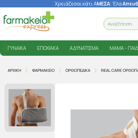
Χρειάζεσαι κάτι Α
ΜΕΣΑ
; Έ
λα
Απευθ
ΓΥΝΑΊΚΑ
ΕΠΟΧΙΑΚΆ
ΑΔΥΝΆΤΙΣΜΑ
ΜΑΜΆ - ΠΑΙΔ
ΑΡΧΙΚΉ
ΦΑΡΜΑΚΕΊΟ
ΟΡΘΟΠΕΔΙΚΆ
REAL CARE ΟΡΘΟΠΑ