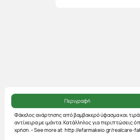
Περιγραφή
Φάκελος ανάρτησης από βαμβακερό ύφασμα και τιράν
αντίχειρα με ιμάντα. Κατάλληλος για περιπτώσεις όπ
χρήση. - See more at: http://efarmakeio.gr/realcare-f