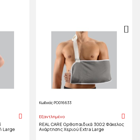
Κωδικός
PO016633
Εξαντλημένο
3
REAL CARE Ορθοπαιδικά 3002 Φάκελος
ή Large
Ανάρτησης Χεριού Extra Large