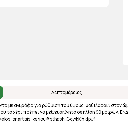
Λεπτομέρειες
τα με αγκράφα για ρύθμιση του ύψους, μαξιλαράκι στον ώμ
ου το χέρι πρέπει να μείνει ακίνητο σε κλίση 90 μοιρών. Ε
akelos-anartisis-xeriou#sthash.iGqwkKlh.dpuf