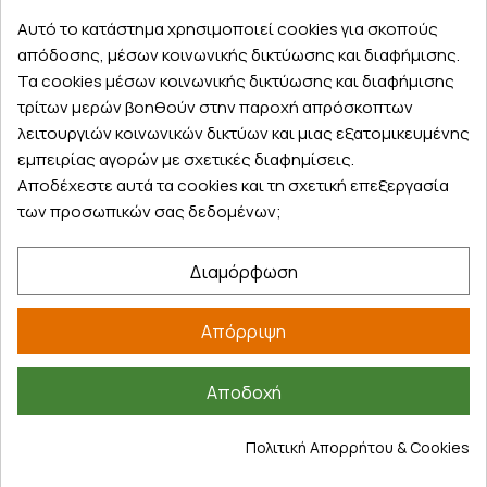
Εξυπηρέτηση πελατών
Αυτό το κατάστημα χρησιμοποιεί cookies για σκοπούς
απόδοσης, μέσων κοινωνικής δικτύωσης και διαφήμισης.
Λογαριασμός
Τα cookies μέσων κοινωνικής δικτύωσης και διαφήμισης
Τα αγαπημένα μου
τρίτων μερών βοηθούν στην παροχή απρόσκοπτων
Τρόποι παραγγελίας
λειτουργιών κοινωνικών δικτύων και μιας εξατομικευμένης
Τρόποι πληρωμής
εμπειρίας αγορών με σχετικές διαφημίσεις.
Έξοδα αποστολής
Αποδέχεστε αυτά τα cookies και τη σχετική επεξεργασία
Επιστροφές προϊοντων
των προσωπικών σας δεδομένων;
Εξέλιξη παραγγελίας
Διαμόρφωση
Πληροφορίες
Επικοινωνία
Απόρριψη
Σχετικά με εμάς
Πολιτική απορρήτου
Αποδοχή
Όροι χρήσης
Cookies
Πολιτική Απορρήτου & Cookies
Άρθρα