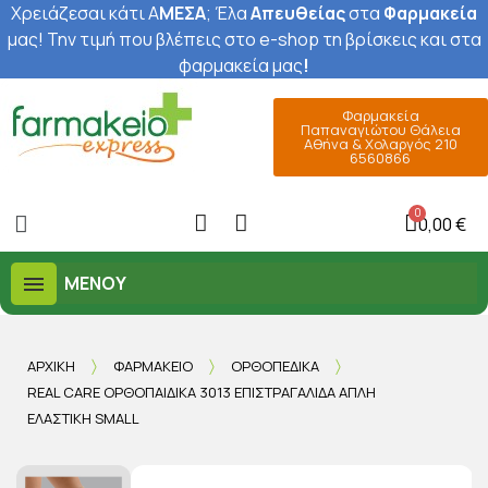
Χρειάζεσαι κάτι Α
ΜΕΣΑ
; Έ
λα
Απευθείας
στα
Φαρμακεία
μας
! Την τιμή που βλέπεις στο e-shop τη βρίσκεις και στα
φαρμακεία μας
!
Φαρμακεία
Παπαναγιώτου Θάλεια
Αθήνα & Χολαργός 210
6560866
0,00 €
ΜΕΝΟΎ
ΑΡΧΙΚΉ
ΦΑΡΜΑΚΕΊΟ
ΟΡΘΟΠΕΔΙΚΆ
REAL CARE ΟΡΘΟΠΑΙΔΙΚΆ 3013 ΕΠΙΣΤΡΑΓΑΛΊΔΑ ΑΠΛΉ
ΕΛΑΣΤΙΚΉ SMALL