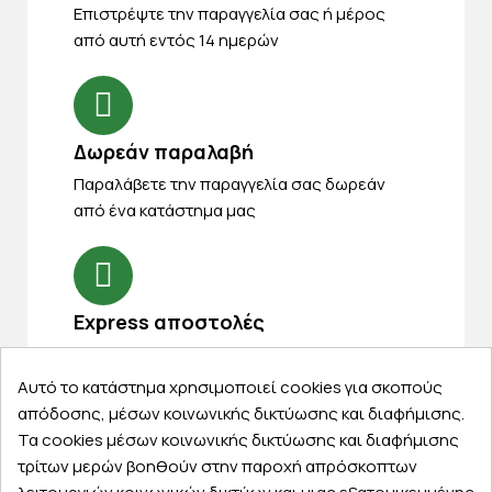
Eπιστρέψτε την παραγγελία σας ή μέρος
από αυτή εντός 14 ημερών
Δωρεάν παραλαβή
Παραλάβετε την παραγγελία σας δωρεάν
από ένα κατάστημα μας
Express αποστολές
Κάντε σήμερα την παραγγελία σας και
παραλάβετε αύριο στην πόρτα σας
Αυτό το κατάστημα χρησιμοποιεί cookies για σκοπούς
απόδοσης, μέσων κοινωνικής δικτύωσης και διαφήμισης.
Τα cookies μέσων κοινωνικής δικτύωσης και διαφήμισης
τρίτων μερών βοηθούν στην παροχή απρόσκοπτων