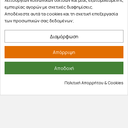
λειτουργιών κοινωνικών δικτύων και μιας εξατομικευμένης
Εξυπηρέτηση πελατών
εμπειρίας αγορών με σχετικές διαφημίσεις.
Αποδέχεστε αυτά τα cookies και τη σχετική επεξεργασία
Λογαριασμός
των προσωπικών σας δεδομένων;
Τα αγαπημένα μου
Τρόποι παραγγελίας
Διαμόρφωση
Τρόποι πληρωμής
Έξοδα αποστολής
Απόρριψη
Επιστροφές προϊοντων
Εξέλιξη παραγγελίας
Αποδοχή
Πληροφορίες
Πολιτική Απορρήτου & Cookies
Επικοινωνία
Σχετικά με εμάς
Πολιτική απορρήτου
Όροι χρήσης
Cookies
Άρθρα