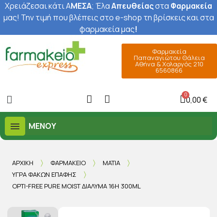
Χρειάζεσαι κάτι Α
ΜΕΣΑ
; Έ
λα
Απευθείας
στα
Φαρμακεία
μας
! Την τιμή που βλέπεις στο e-shop τη βρίσκεις και στα
φαρμακεία μας
!
Φαρμακεία
Παπαναγιώτου Θάλεια
Αθήνα & Χολαργός 210
6560866
0,00 €
ΜΕΝΟΎ
ΑΡΧΙΚΉ
ΦΑΡΜΑΚΕΊΟ
ΜΆΤΙΑ
ΥΓΡΆ ΦΑΚΏΝ ΕΠΑΦΉΣ
OPTI-FREE PURE MOIST ΔΙΆΛΥΜΑ 16H 300ML